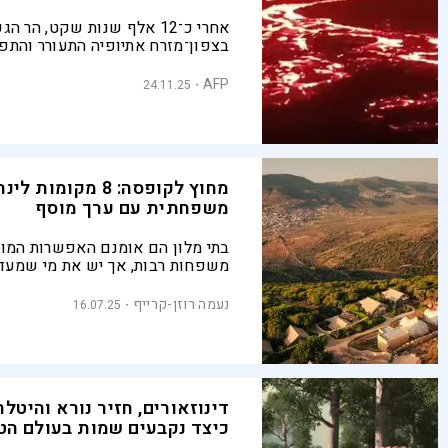
אחרי כ־12 אלף שנות שקט, הר ה
בצפון־מזרח אתיופיה התעורר והת
שעות, כשענני האפר נסחפו עד תימן
הודו ופקיסטן
AFP
24.11.25
מחוץ לקופסה: 8 מקומ
משפחתית עם ערך מוסף
בתי מלון הם אומנם האפשרות המו
משפחות רבות, אך יש את מי שמעד
שקטה, קרוב לטבע ושתכלול בתוכה
שהן לא רק בריכה | שמונה הצעות 
נעמה רוזן-קרייף
16.07.25
לינה מיוחדים ברחבי הארץ
דינוזאורים, חזיר נורא והיטלר
כיצד נקבעים שמות בעולם הט