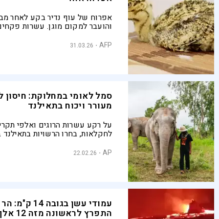
אפרוח של עוף נדיר בקע לאחר מב
והועבר למקום מוגן. עשרות פקחים
האם ואת האפרוח סביב השעון כדי 
פגיעה ולהבטיח את הישרדותם
AFP
31.03.26
סמל לאומי במחלוקת: חיסון ל
מעורר ויכוח בתאילנד
על רקע עשרות הרוגים ואלפי תקריו
לחקלאות, בחרו הרשויות בתאילנד ב
חיסון למניעת היריון לפילים פראיים 
לצמצם את החיכוך ההולך ומחריף ב
AP
22.02.26
לחיית הבר הגדולה במדינה
עמודי עשן בגובה 14 
התפרץ לראשונה מזה 12 אלף שנה