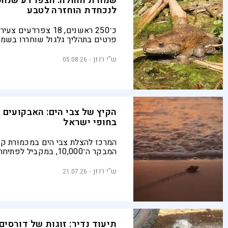
שמורת החולה: הצפרדע שנח
לנכחדת הוחזרה לטבע
פרטים בתהליך גלגול שוחררו בשמו
המין, שהוכרז בעבר כנכחד, הורבה
השנים האחרונות בגן החיות התנ"כי
ש"י רוזן
05.08.26
הקיץ של צבי הים: האבקועים 
בחופי ישראל
המרכז להצלת צבי הים במכמורת קי
המבקר ה־10,000, במקביל לפת
הבקיעה. ברשות הטבע והגנים מזהי
לגעת באבקועים
ש"י רוזן
21.07.26
תיעוד נדיר: זוגות של דורסים