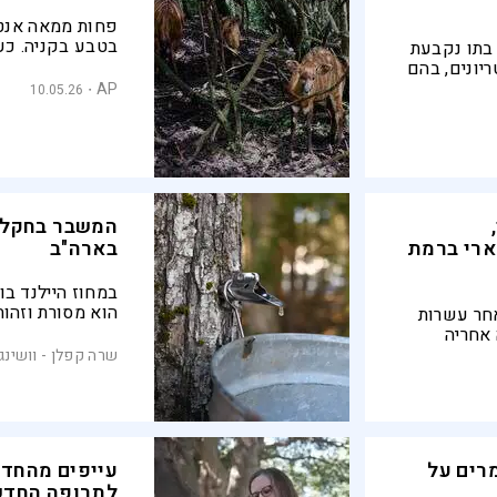
פחות ממאה אנטיל
בטבע בקניה. כע
 בתו נקבעת
להשיב את "רוח 
יונים, בהם
היערות שבהם נ
חות
AP
10.05.26
 קיומן של
המשבר בחקלא
ארי ברמת
בארה"ב
במחוז היילנד בווי
הוא מסורת וזהות
ריקנית מתה בגיל 65 לאחר עשרות
החורשות מפסיקו
 אחריה
הטכנולוגיה תצל
בעדר
שרה קפלן - וושינג
המחוז?
חים שומרים על
עייפים מהחד
לתרופה החדש