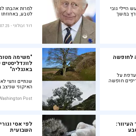
געש היילי גובי
למרות אהבתו לגינ
פרץ במשך
לטבע, באחוזתו ש
, עומאן,
פחות פסטורלית |
ממשיכה לטפס במ
דוד זבולוני
.07.25
כיורשת הרוחנית 
ות לינה לחופשה
לוונדליסטים 
באנגליה"
עדפת על
יפים חופשה
שנתיים וחצי לא
 אטרקציות
האיקוני שניצב ב
למקומות
הסתיים משפטים 
למעשה, שזעזע א
Washington Post
על אף ניסיונות 
 העיוור:
לפי אסי וגורי
בע
השבועית