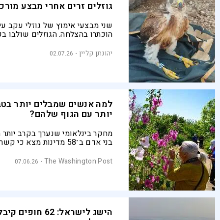
גוזלים זרים אחרי מבצע מורכ
שני מבצעי אימוץ של גוזלי עקב עיט
הוכתרו בהצלחה. הגוזלים שולבו בק
הנמצאים תחת מעקב במסגרת מחקר 
"השותפות בין אנשי השטח לחוקרים
יהונתן קליין
02.07.26
פתרונות ממשיים להגנת חיות הבר"
למה אנשים שמבלים יותר בט
יותר עם הגוף שלהם?
בני אדם ב־58 מדינות מצא כי
הטבע קשור לדימוי גוף חיובי יותר,
עצמית גבוהה יותר ולשביעות רצון ג
The Washington Post
07.06.26
מהחיים
הישג לישראל: 62 חופ