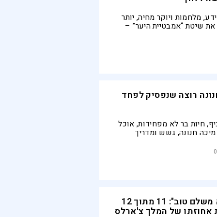
ע, מלחמות ויוקר מחיה, יותר
ת שיטת “אמבטיית היער” –
ייע להפחית מתח, לשפר מצב
ושת שליטה
ונה רוצה שנפסיק לפחד
, חיות בר לא מפחידות, אוכל
יכה חנונה, גשש ומדריך
ת, רוצה שכולנו נלמד לשרוד
 הקשר בין מעקב אחר קרקל
0
מבוקשים
"הוא נוזף ולא משלם טוב": 11 מתוך 12
ת אחוזתו של המלך צ'ארלס