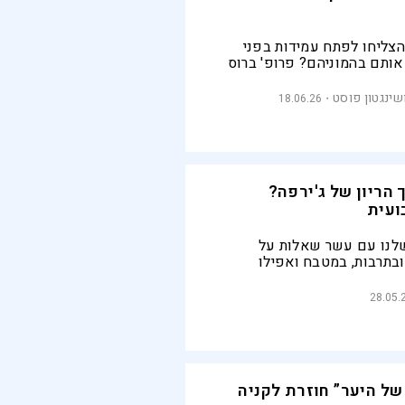
הצליחו לפתח עמידות בפני
ותם בהמוניהם? פרופ' ברוס
ת הכוכבים כבר חמישים שנה,
דיין מפחד מפני השלכותיו של
שינגטון פוסט
18.06.26
 הריון של ג'ירפה?
ועית
לנו עם עשר שאלות על
ובתרבות, במטבח ואפילו
ה
28.05.
של היער” חוזרת לקניה