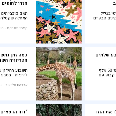
ב
חזרו לחופים
י בגליל
האם כוכבי הים 
ינים טבעיים
המחלה שקטלה א
ארוך טווח:
מנג'י, שחוקר א
 מייצרת
חש תקווה אבל ע
קייסי פארקס - הוו
ה"סופר אל ניניו"
בע שלמים
כמה זמן נמשך
הטריוויה השב
מחקר בינלאומי שנערך בקרב יותר מ־50 אלף
השבוע החידון ש
 קשר קבוע עם
ג'ירפות - בטבע 
 לחמלה
במוזיקה. בהצלח
דולה יותר
אברהם אליצור
26
ים קיבלו את התו
“רוח הרפאים 