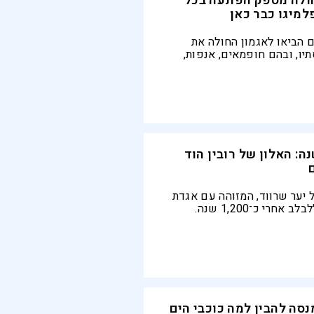
חולה מספק הפתעה בכל
למיגו כבר כאן
 הביאו לאגמון החולה את
תיו, ובהם חופמאים, אנפות,
פורי פלמינגו. בחודש אוגוסט
ם החסידות הראשונות
י 1,200 שנה: האלון של רובין הוד
 יער שרווד, המזוהה עם אגדת
רובין הוד, חדל ללבלב אחרי כ־1,200 שנה.
ם כי מיליוני המבקרים תרמו
ולוג בן 82 מנסה להבין למה כוכבי הים