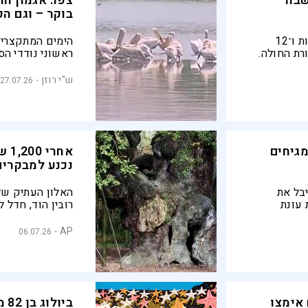
שבה
צפו: אגמון ה
בוקר – וגם הפ
כ־250 ראשנים, 18 צפרדעים צעירות ו־12
הימים המתקצרים
רת החולה.
ראשוני נודדי הס
 בשלוש
כפנים ושמונה צי
צפויות להגיע ג
ש"י רוזן
27.07.26
מגיחים
אחר
נכנע למבקרים
בל את
האלון העתיק של
יחת עונת
רים שלא
בבריטניה מעריכי
לדעיכתו.
AP
06.07.26
 אימצו
בי