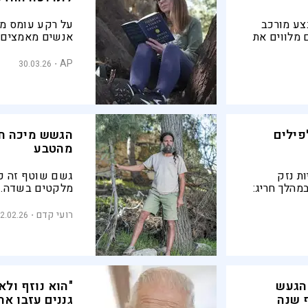
צע מורכב
על רקע עומס מיד
 מלווים את
אנשים מאמצים א
למנוע
תרגול יפני שמס
רוח ולהחזיר תח
AP
30.03.26
פילים
הגשש מיכה חנ
מהטבע
ת נזק
גשם שוטף זה כיף
מהלך חריג:
מלקטים בשדה. מ
בניסיון
מיומנויות קדומו
ין האדם
בטבע, ומגלה מה
רועי קדם
2.02.26
למבצע ללכידת 
ק"מ: הר הגעש
גננים עזבו א