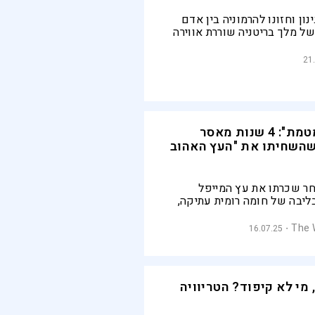
ון וחזונו להרמוניה בין אדם
ל מלך בריטניה שוררת אווירה
 בינתיים הנסיכה קייט מידלטון
דרג הפופולריות ומצטיירת
21
של אליזבת השנייה
"משימה מטומטמת": 4 שנות מאסר
שהשחיתו את "העץ האהוב
חר שכרתו את עץ המייפל
ליבה של חומה רומית עתיקה,
של שני האחראים. המניע
ת בריטניה, נותר בגדר תעלומה,
The 
16.07.25
הפרקליטות וההגנה לפענחו
, מי לא קיפוד? הטריוויה