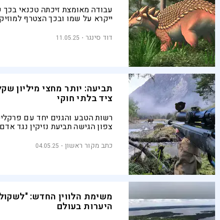
עבודה מאומצת זיכתה טכנאי בכך ש
ייקרא על שמו ובכך הצטרף למוזיקאי
לבגירה הפנתר מ"ספר הג'ונגל" ואפי
על שמות בעולם החי ואיך בוחרים 
דוד סינגר
11.05.25
תביעה: יותר מחצי מיליון שקל
ציד בלתי חוקי
רשות הטבע והגנים יחד עם פרקליט
צפון הגישה תביעת נזיקין נגד אדם
לחוק צבי ארץ ישראלי – ערך טבע 
בסכנת הכחדה. "חייהם של ערכי הט
כתב מקור ראשון
04.05.25
אינם הפקר" אומרים ברשות
משימת הלווין החדש: "לשקול
היערות בעולם