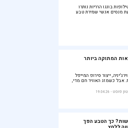
ופות בונגו הרריות נותרו
ת מנסים אנשי שמירת טבע
הרפאים של היער" חזרה אל
עלמה
ות המתוקה ביותר
רג'יניה, ייצור סירופ המייפל
. אבל כשמזג האוויר חם מדי,
ת לייצר את השרף מתוק. האם
יח להציל את התעשייה ואת
טון פוסט
19.04.26
שות? כך הטבע הפך
ה ללחץ