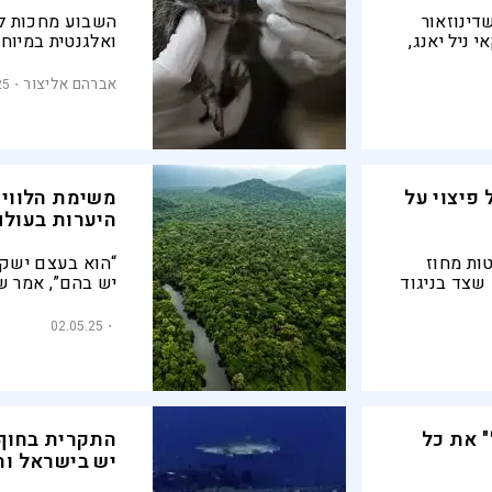
דינוזאור
השבוע מחכות ל
 ניל יאנג,
ואלגנטית במיוחד
לו לשטן |
קיפוד, מה אוכלי
אותם
ברחוב סומסום. 
אברהם אליצור
25
 פיצוי על
משימת הלווין
היערות בעולם
ות מחוז
“הוא בעצם ישקו
 שצד בניגוד
יש בהם”, אמר ש
מוגן הנמצא
המשימה. “כשמסת
בע המוגנים
הלוויין הזה כלל
02.05.25
ישר דרך העלים 
" את כל
התקרית בחוף 
יש בישראל וה