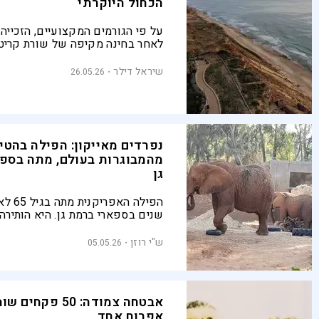
הכחול היוקרתי
על פי הגורמים המקצועיים, הזכייה
לאחר בחינה מקיפה של שורת קריטר
איכות מי הרחצה, ניהול סביבתי, בטי
המתרחצים, הנגשה לציבור הרחב וכן
שיראל דילר
26.05.26
פעילויות חינוך סביבתי
נפרדים מאייקון: הפילה בהטי,
מהמבוגרות בעולם, מתה בספ
גן
הפילה האפ
שנים בספארי ברמת גן. היא הותירה
שושלת ענפה והייתה דמות מרכזית 
ובמאמצי שימור הפילים האפריקנים
ש"י רוזן
05.05.26
אבטחה צמודה: 50 פק
אפרוח אחד