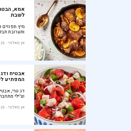
אמא, הבטחת
לשבת
מיץ תפוזים טר
ותערובת תבלי
את העוף המו
טעמים אסייתי
אן מאלוני
.26
שקשה לעמוד
אבטיח ודג 
המפתיע לש
דג טרי, אבטיח
וצ'ילי מתחבר
ומרעננת שמו
ומתאימה במי
אן מאלוני
.26
שבת קיצית