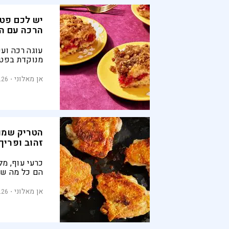
יש לכם פטל
הרכה עם הפ
עוגה רכה וע
מנוקדת בפטל
סוכר חום, קינ
קיצי שמגישי
אן מאלוני
.26
לצד הקפה
הטריק שמו
זהוב ופריך
כרעי עוף, מ
הם כל מה שצר
פריך במיוחד 
נמצא בשיטת 
אן מאלוני
.26
המרכיבים