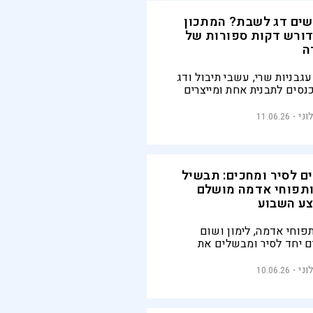
ים דג לשבת? המתכון
דורש דקות ספורות של
ה
עגבניות שרי, עשבי תיבול ודג
כנסים לתבנית אחת ומייצרים
גיגית, עסיסית ומרשימה
ד – בלי שעות של עבודה
וני
11.06.26
ח
ם לסיר ומחכים: תבשיל
ותפוחי אדמה מושלם
ע השבוע
תפוחי אדמה, לימון ושום
ם יחד לסיר ומבשלים את
כמעט בלי התערבות. התוצאה
בשיל משפחתי ריחני עם רוטב
וני
10.06.26
י עדין שמתאים בדיוק לערב
באמצע השבוע