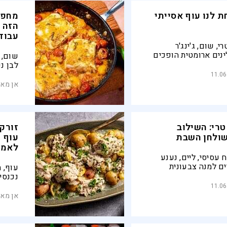
 לנו עוף אסייתי
מחפש
הזה 
עבוד
י, שום, ג'ינג'ר
נים ארומטית הופכים
שום, 
כר למנה חגיגית עם
לבן נ
ים, רוטב עשיר וניחוח
מנה ח
11.06
 בפניו
במיוח
אן מאל
במטב
טרי: השילוב
זורקי
ולחן השבת
עוף 
לאמצ
 עסיסי, ליים, נענע
ים למנה צבעונית
עוף, 
כנה בתוך דקות
נכנסי
וחד לפתיחת ארוחת
עצמם 
11.06
היא ת
אן מאל
לימונ
עמוס 