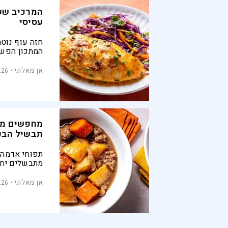
המרכיב שש
עסיסי
חזה עוף נוטה
המתכון הפשו
ועסיסי. כל מה
מעט סריראצ'ה ו־25 דקות
אן מאלוני
.26
מחפשים מ
תבשיל הבק
תפוחי אדמה, 
מתבשלים יחד
ויוצרים מנה 
ביפן זהו אח
אן מאלוני
.26
האהובים ביו
יכול להפוך 