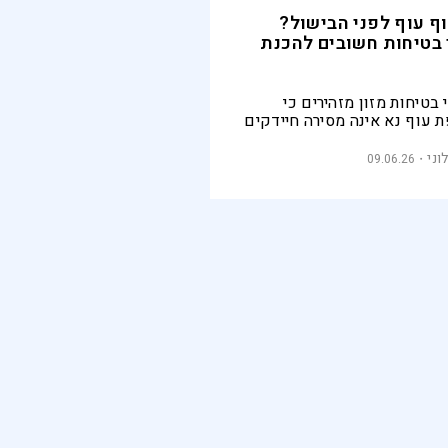
ף עוף לפני הבישול?
 בטיחות חשובים להכנת
בטיחות מזון מזהירים כי
 עוף נא אינה מסירה חיידקים
ה דווקא להפיץ אותם ברחבי
. כך תאחסנו, תפשירו, תבשלו
וני
09.06.26
ו עוף בצורה בטוחה