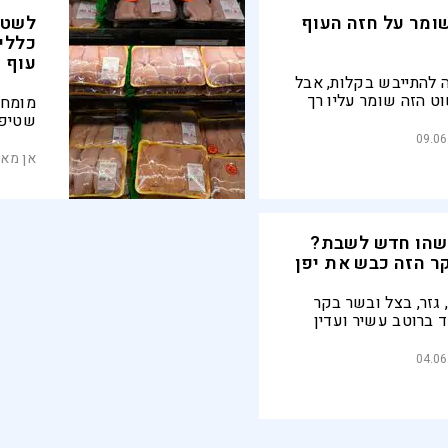
ומר על חזה העוף
לשטו
כללי
עוף
 להתייבש בקלות, אבל
ט הזה שומר עליו רך
מומחי 
 שצריך הוא מיונז,
שטיפת
 בתנור
ועלול
09.06
המטבח
אן מאל
ותשמר
שהו חדש לשבת?
ר הזה כבש את יפן
גזר, בצל ובשר בקר
 ברוטב עשיר ועדין
ביתית, מנחמת ומשביעה.
ד ממאכלי המשפחה
04.06
תר – וגם אצלכם הוא
ללהיט של שולחן השבת