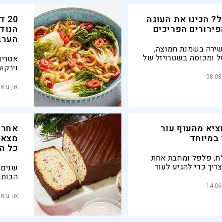
? הכינו את העוגה
20
ירורים הפריכים
הנוד
הערב
שירה בשמנת חמוצה,
 ומכוסה בשטרויזל של
אטריות
מון ואגוזי מלך: קינוח
וירקו
ם חמים עם גלידה או
אסיית
08.08
שמוכנ
אן מאל
בדיוק
ציא מהעוף עור
אחרי
 במיוחד
מצאת
כל ה
לח, פלפל ומחבת אחת
יך כדי להגיע לעור
שנים 
ולבשר עסיסי. הסוד
הכותב
ההכנה, לא ברשימת
סיציל
14.06
משפחה
אן מאל
שעובר