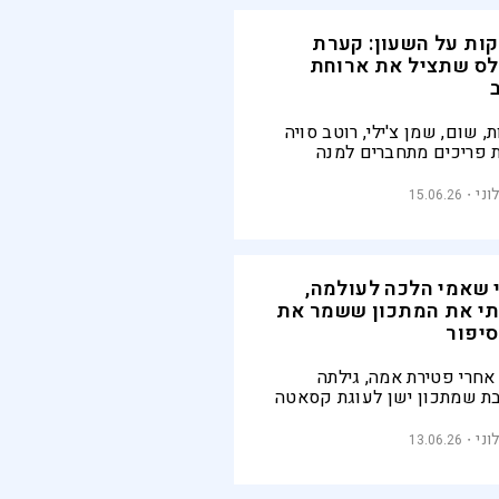
 דקות על השעון: קערת
לס שתציל את ארוחת
, שום, שמן צ'ילי, רוטב סויה
ת פריכים מתחברים למנה
ית מהירה, ריחנית ומשביעה
ה בפחות מחצי שעה ומתאימה
וני
15.06.26
 לערבים עמוסים
 שאמי הלכה לעולמה,
י את המתכון ששמר את
סיפור
אחרי פטירת אמה, גילתה
ת שמתכון ישן לעוגת קסאטה
יאנית מספר סיפור שלם על
, מסורת, נתינה ואהבה
וני
13.06.26
ת מדור לדור