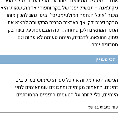
אחד המאכלים המזוהים ביותר עם הבית עבור מקלני הוא
ניקוג'אגה – תבשיל יפני של בקר ותפוחי אדמה, שאותו היא
מכנה "אוכל הנחמה האולטימטיבי". ביפן נהוג להכין אותו
מבקר פרוס דק, אך בארצות הברית התקשתה למצוא את
הנתח המתאים ולכן פיתחה גרסה המבוססת על בשר בקר
טחון. התוצאה, לדבריה, הייתה טעימה לא פחות וגם
חסכונית יותר.
הכי מעניין
הגישה הזאת מלווה את כל ספרה: שימוש במרכיבים
זמינים, התאמות מקומיות ומתכונים שמתאימים לחיי
היומיום, בלי לוותר על הטעמים היפניים המסורתיים
עוד כתבות בנושא