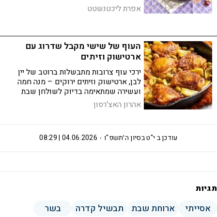
ומתכון אחד שמוכיח שכרוב ממולא יכול
אפרת ליכטנשטט
להיות גם מרשים, גם מנחם וגם פשוט
להכנה.
העוף של שישי מקבל שדרוג עם
ארטישוק וזיתים
ירכי עוף צרובות מתבשלות ברוטב של יין
לבן, ארטישוק וזיתים ירוקים – מנה חמה
ועשירה שמתאימה בדיוק לשולחן שבת
אהרון האצ'רסון
עודכן ב
י"ט בסיון ה׳תשפ"ו
04.06.2026 | 08:29
תגיות
אסייתי
ארוחת שבת
תבשיל קדרה
בשר