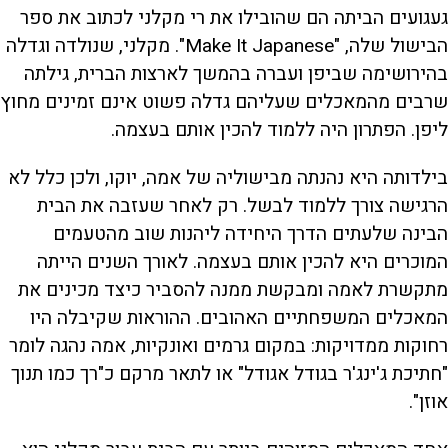
געגועים הביתה הם שהובילו את רי מקלני לכתוב את ספר
הבישול שלה, "Make It Japanese". מקלני, שנולדה וגדלה
בהירושימה שביפן ועברה בהמשך לארצות הברית, גילתה
שרבים מהמאכלים שעליהם גדלה פשוט אינם זמינים מחוץ
ליפן. הפתרון היה ללמוד להכין אותם בעצמה.
בילדותה היא נהנתה מבישוליה של אמה, יוקו, ולכן כלל לא
הרגישה צורך ללמוד לבשל. רק לאחר שעזבה את הבית
הבינה שלעתים הדרך היחידה ליהנות שוב מהטעמים
המוכרים היא להכין אותם בעצמה. לאורך השנים הייתה
מתקשרת לאמה ומבקשת ממנה להסביר כיצד מכינים את
המאכלים המשפחתיים האהובים. ההוראות שקיבלה היו
רחוקות ממדויקות: במקום גרמים ואונקיות, אמה נהגה לומר
"חתיכת ג'ינג'ר בגודל אגודל" או לתאר מרקם כ"רך כמו תנוך
אוזן".