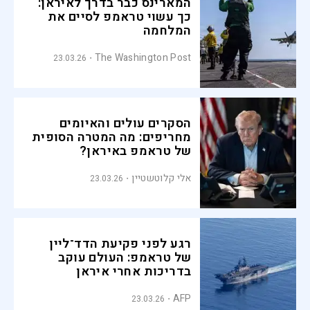
המארינס כבר בדרך לאיראן:
כך עשוי טראמפ לסיים את
המלחמה
The Washington Post
23.03.26
הסקרים עולים והאיומים
מחריפים: מה המטרה הסופית
של טראמפ באיראן?
אלי קלוטשטיין
23.03.26
רגע לפני פקיעת הדד־ליין
של טראמפ: העולם עוקב
בדריכות אחרי איראן
AFP
23.03.26