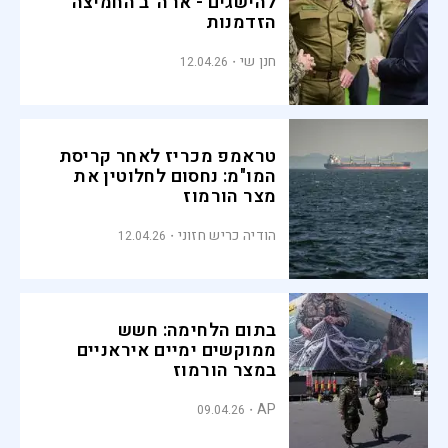
להישגים - ארה״ב החמיצה
הזדמנות
חנן שי
12.04.26
טראמפ מכריז לאחר קריסת
המו"מ: נחסום לחלוטין את
מצר הורמוז
הודיה כריש חזוני
12.04.26
בתום הלחימה: חשש
ממוקשים ימיים איראניים
במצר הורמוז
AP
09.04.26