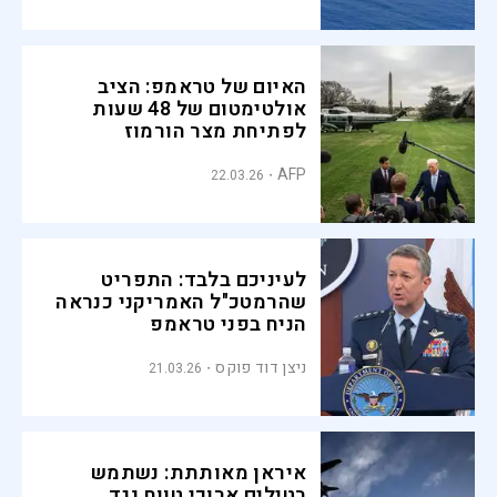
האיום של טראמפ: הציב
אולטימטום של 48 שעות
לפתיחת מצר הורמוז
AFP
22.03.26
לעיניכם בלבד: התפריט
שהרמטכ"ל האמריקני כנראה
הניח בפני טראמפ
ניצן דוד פוקס
21.03.26
איראן מאותתת: נשתמש
בטילים ארוכי טווח נגד