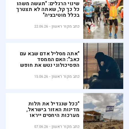
שינוי הרגלים: "תעשה משהו
כל כך קל, שאתה לא תצטרך
בכלל מוטיבציה"
כתב מקור ראשון
22.06.26
"אתה מסליל אדם שבא עם
כאב": האם הממסד
הפסיכולוגי נטש את חופש
הבחירה?
כתב מקור ראשון
15.06.26
"ככל שנגדיל את תלות
מדינות האזור בישראל,
מערכות היחסים ייראו
אחרת"
כתב מקור ראשון
07.06.26