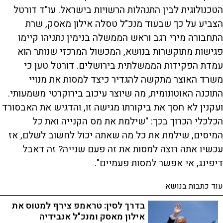
הטכנולוגית לבין התנהלות הרשויות בישראל. עו"ד דורטל
הצביע על כך שבעוד מנכ"ל טסלה אילון מאסק, שרת
התחבורה מירי רגב וראש הממשלה בנימין נתניהו קיימו
פגישות מתוקשרות בנושא, המכשול המרכזי שנותר הוא
עמדת הפקידות הממשלתית בירושלים. דורטל טען כי
משרד האוצר מתקשה להגדיר כיצד למסות את מנויי
התוכנה האוטונומית, מה שיוצר עיכוב בירוקרטי משמעותי.
ועקנין לא חסך את ביקורתו מגישה זו, והדגיש את האבסורד
הכלכלי הכרוך בכך: "שילמת את מס הקנייה ואת כל
המיסים, שילמת את כל מה שאתה יכול לחשוב לשלם, אז
עכשיו אתה רוצה למסות את זה פעם שנייה? זה דאבל
דיפינג, אי אפשר למסות פעמיים".
עוד כתבות בנושא
בדרך לסין: טראמפ צירף למטוס את
אילון מאסק ומנכ"ל אנבידיה