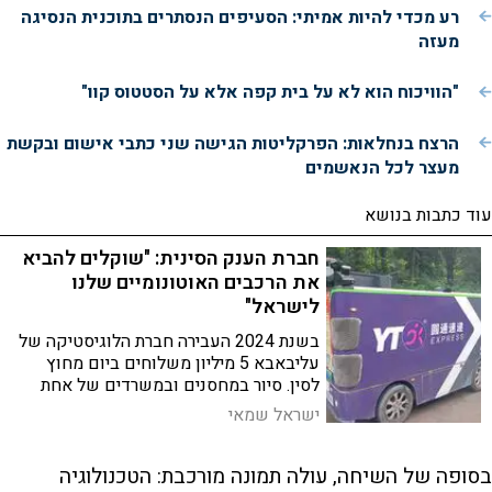
רע מכדי להיות אמיתי: הסעיפים הנסתרים בתוכנית הנסיגה
מעזה
"הוויכוח הוא לא על בית קפה אלא על הסטטוס קוו"
הרצח בנחלאות: הפרקליטות הגישה שני כתבי אישום ובקשת
מעצר לכל הנאשמים
עוד כתבות בנושא
חברת הענק הסינית: "שוקלים להביא
את הרכבים האוטונומיים שלנו
לישראל"
בשנת 2024 העבירה חברת הלוגיסטיקה של
עליבאבא 5 מיליון משלוחים ביום מחוץ
לסין. סיור במחסנים ובמשרדים של אחת
מחברות הלוגיסטיקה הגדולות בעולם. האם
ישראל שמאי
בקרוב נראה את הרכבים האוטונומיים שלה
כאן אצלנו?
בסופה של השיחה, עולה תמונה מורכבת: הטכנולוגיה