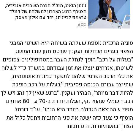
ג'נסן הואנג, מנכ"ל חברת השבבים אנבידיה,
הצטרף ברגע האחרון למשלחת של דונלד
טראמפ לבייג'ינג, יחד עם אילון מאסק.
הביקור מתקיים בזמן שהמרוץ בין ארצות
AFP
הברית לסין על השליטה בתחום הבינה
המלאכותית מתחמם
סוגיה מרכזית נוספת שעלתה בשיחה היא השינוי המבני
הצפוי בערים הגדולות. ועקנין שרטט חזון שבו המושג
"בעלות על רכב" הופך לנחלת העבר במטרופולינים צפופים.
לשיטתו, אזרחים ינצלו את זמן עבודתם במשרד כדי לשלוח
את כלי הרכב הפרטי שלהם לתפקד כמונית אוטונומית,
שתייצר עבורם הכנסה פסיבית. "בעלות על רכב הופכת
להיות דבר מיותר", הבהיר ועקנין. "ברגע שאין לך נהג ויש לך
רכב חשמלי שהוא נקי, העלות יורדת ב-70 עד 80 אחוזים
מפני שההוצאה הגדולה ביותר היא הנהג". עו"ד דורטל
הוסיף כי צעד כזה ישנה את פני הרחובות ויחסל כליל את
הצורך בתשתיות חניה נרחבות.