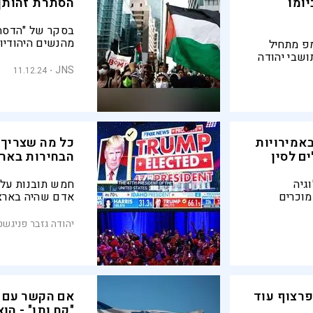
ומו
הסתרת זהותן 
בסקר של "הדסה"
מהנשים היהודיו
פ מתחיל
מאנטישמיות בעב
ושבי יהודה
"קריאה לפעולה ע
ן בהאג -
JNS
11.12.24
שוורץ, נשיאת ה
אמירויות
כל מה שצריך 
ם לסין
הבחירות בארה
גיה
חמש תובנות על 
מוכרים
אדם שהיה בארצו
יהודה גזבר פניגשטי
פרצוף עוד
אם הקשר עם י
"קח ותן" - ה