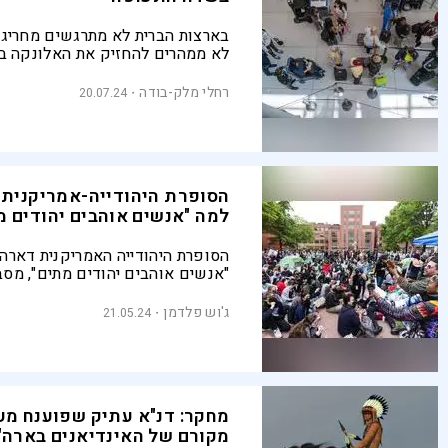
בארצות הברית לא מתרגשים מחריגו
לא ממהרים להחזיק את האלונקה ב
רחלי מלק-בודה
20.07.24
הסופרת היהודייה-אמריקנית 
למה "אנשים אוהבים יהודים מ
הסופרת היהודייה האמריקנית דארה 
"אנשים אוהבים יהודים מתים", מסב
היום האנטישמיות נתמכת דווקא בי
המשכילות ביותר בחברה, איך עלילו
ג'וש פלדמן
21.05.24
תופסות קהל ומה החינוך לידיעת ה
מפספס במסגרת הניסיון להיאבק למ
מחקר: דנ"א עתיק שפוענח מע
מקורם של האינדיאנים בארה"