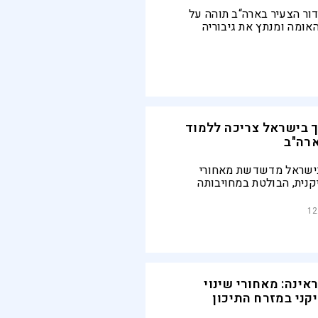
ר הצעיר בארה“ב תוהה על
אומה ומנתץ את גיבוריה
ריקה, הצלחתו המסחררת של
“ נובעת מיכולתו לספר מחדש,
וגע ללב, את סיפורם של האבות
 בישראל צריכה ללמוד
רה"ב
בישראל מדשדשת מאחורי
נית, הבולטת במחויבותה
ים ובהשפעתם המיידית על
ית
12
אינה: מאחורי שינוי
ני במזרח התיכון