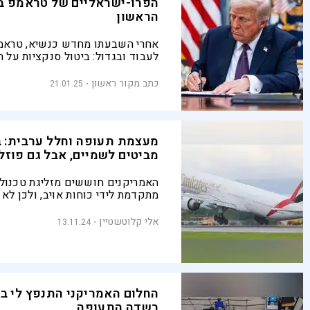
הפרו-ישראליים של טראמפ בי
הראשון
אחרי השבעתו מחדש כנשיא, טראמ
לעבוד ובגדול: ביטול סנקציות על ת
ושומרון, הטלת סנקציות על בית הדי
והיד עוד נטויה
כתב מקור ראשון
21.01.25
מעצמת תעופה וחלל ערבית: ב
מביטים לשמיים, אבל גם פוזלי
האמריקנים חוששים מזליגת טכנולו
מתקדמת לידי כוחות אויב, ולכן לא 
לאבו-דאבי מטוסי F-35
אלי קלוטשטיין
13.11.24
החלום האמריקני התנפץ לי ב
בשדה התעופה