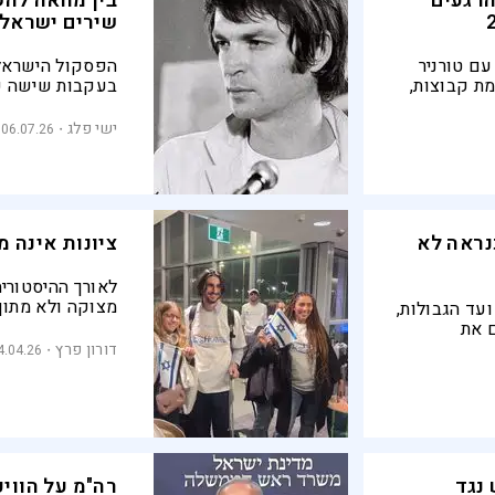
הרגעים
בין מחאה לה
שירים ישראלי
עם טורניר
הפסקול הישראלי
מת קבוצות,
בעקבות שישה שי
נשכח. בחרנו
בדרכים שונות ל
הנצפה ביותר
ישי פלג
06.07.26
נראה לא
ציונות אינה 
לאורך ההיסטוריה
מצוקה ולא מתוך
עד הגבולות,
התופעה הזו ביקו
 את
יביאו לכאן את יה
דורון פרץ
4.04.26
 נגד
רה"מ על הוויכ