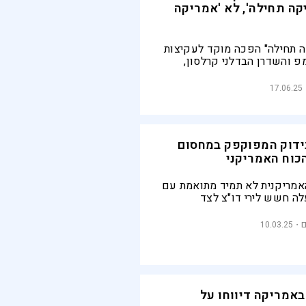
קה תחילה', לא 'אמריקה
 תחילה" הפכה מוקד לעקיצות
פ והשדרן הבדלני קרלסון,
יוחד נגד המלחמה שישראל
תהה: "אתם רוצים שלמשטר הזה
17.06.25
טיים שיגיעו עד ארה"ב?"
בידוק המפוקפק במחסום
כוח האמריקני
אמריקנית לא תמיד מתואמת עם
ה חשש לירי דו"צ לצד
י בידי חמאס. במקביל אליהם,
מנהלים בידוק כשהם אמורים
10.03.25
ריקנית - אך לא ברור עד כמה
ם באמריקה דיווחו על