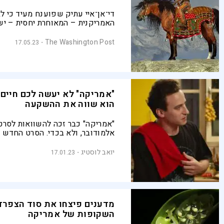
די־אן־איי עתיק שפוענח מעיד כי לא
האמריקנית – המאוחרת יחסית – י
משותפים עם הסינים והיפנים
The Washington Post
17.05.23
"אמריקה" לא יעשה לכם חיים 
הוא שווה את ההשקעה
"אמריקה" כבר זכה להשוואות לסרט
אלמודובר, ולא בכדי. הסרט החדש 
ראול גרייצר מצליח יוצר צלילת עומ
כמו חברות, נאמנות, אהבה, חמלה 
יואב לוסטיג
17.01.23
טרגיים
מדענים פיצחו את סוד הצפרד
השקופות של אמריקה