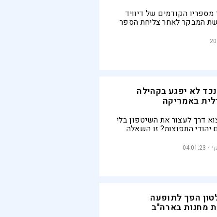
מספריו הקודמים של דיוויד
ושת המבקר לאחר צליחת הספר
 התמכרות ודיכאון שהוא
ת על אמריקה של שנות
20
נכד לא יפגע בקהילה
לית באמריקה
 דרך לעצור את השיטפון בלי
יהודי התפוצות? זו השאלה
דשים ספורים לפתחה של
י
04.01.23
טון הפך לתופעה
 מחנות בארה"ב