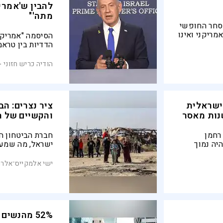
להבין ש'אמרי
מתה'"
סחר החופשי
מריקני ואינו
הסיסמה "אמריקה
אל
הדדיות בין טראמ
שהפך קולני במ
מנהלת. נתניהו 
הודיה כריש חזוני
יהיו טילים בליס
נית ישראלית
ציר נצרים: ה
והקשיים של ה
רחמן
חברת הביטחון ה
היה נמוך
ישראל, מה שמעל
עה
אפשרות של חיקו
גורמים מצריים 
ישי אלמקייס־אלרם
לסייע לחברה האמ
הוא יעיל
52% מהנשי