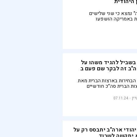
היהודית
 נמצא כי שני שלישים
ת באמריקה הושפעו
ודתן ובמערכות היחסים שלהן,
בור כולנו", אמרה קרון אן
דסה העולמית
בשביל להגיד משהו על
"ב זה לבקר שם פעם ב
הבחירות בארצות הברית מאת
ת הברית סה"כ חודשיים
ין
07.11.24
הודי ארה"ב יתבסס רק על
וא יתקשה לשרוד