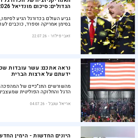
האמריקניזציה של הכדורגל ו
הגדולים: סיכום מונדיאל 2026
גביע העולם בכדורגל הגיע לסיומו, 
בסימן אמריקה וספרד, כוכבים לעו
וכן סיפורים מיוחדים ורגעים שלא 
10 נקודות לסיכום אירוע הספורט 
זאבי פילזר
22.07.26
בעולם | מונדיאל 2026, חלק ט'
נראה אתכם: עשר עובדות שכ
ידעתם על ארצות הברית
מהשורשים התנ"כיים של המהפכה ו
הדגל והחלוקה הפוליטית שמעצבים
המעצמה עד היום: ארה"ב חוגגת 250
אריאל שנבל
04.07.26
היונים החדשות - הימין החדש