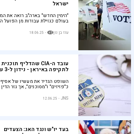
ישראל
"הימין החדש" בארה"ב רואה את המ
בעולם כגזילת עבודות מן הפועל הא
רואה עצמו שותף אוטומטי של ישר
עוז בן נון
18.06.25
1+
עובד ה-CIA שהדליף תוכ
לתקיפה באיראן - נידון ל-3 שנות מאסר
השופט הגדיר את מעשיו של אסיף 
כ"פזיזים" ו"מסוכנים", אך גזר הדין 
משמעותית מהעונש שביקשה התבי
JNS
12.06.25
בעד יו"ש ונגד האג: הצעדים