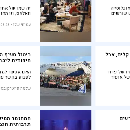
וכלוסייה
זה שמו של אחד 
ש שורשים
וואלאס, וזו תח
הנוכחי. רומן על
סאטירה סרקסטי
עמיחי שלו
.03.23
התשעים
קלים, אבל
ביטול סעיף ה
היהודית ליבר
יו של פדרו
האם אפשר למצוא
של אופיר
לפגוע בקשר עם 
ק לנושאים
שתונח בתוך חו
ומשקעים
הקואליציה
שלמה פיוטרקובסק
עים
המחזמר המיל
תרבותית חוצת