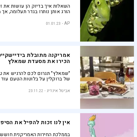
השאלות איך בדיוק הן עושות את זה
הורג אותן נותרו בגדר תעלומה, אך
מצליח לחשוף כיצד "צפרדעי זכוכית
בדרום ובמרכז אמריקה מצליחות לה
AP
01.01.23
עצמן לשקופות בזמן שהן ישנות
אמריקנה מתובלת בידיישקייט 
הכירו את מסעדת שמאלץ
"שמאלץ" תגרום לכם להרגיש את טע
של ברוקלין על בלוטות הטעם עוד 
שתיכנסו לתוכה
אביטל אינדיג
23.11.22
אין לנו זכות להפיל את הסיפ
בממלכת החירות האמריקנית חוששי