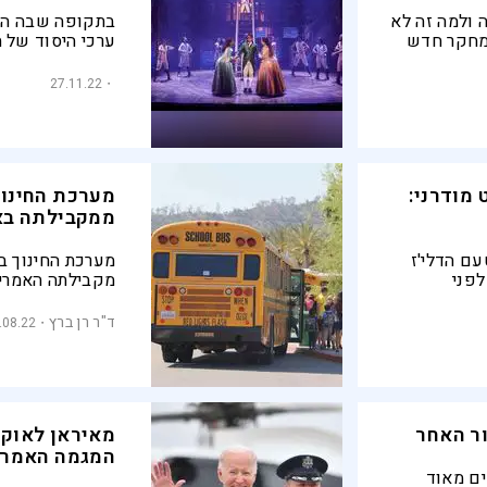
 ולמה זה לא
בתקופה שבה הדו
 מחקר חדש
ערכי היסוד של ה
" המצויות
הוותיקים של אמ
פוך את
המחזה “המילטון
27.11.22
באופן מורכב ונ
המייסדים
מודרני:
מערכת החינוך
ממקבילתה בא
ם הדלי'ז
מערכת החינוך 
לפני
מקבילתה האמריק
להישגים הנדרש
ההשכלה האקדמ
ד"ר רן ברץ
.08.22
ור האחר
מאיראן לאוקר
המגמה האמריק
ם מאוד