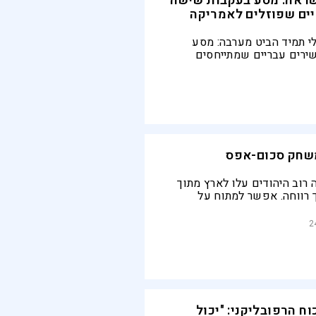
שראה: מסע בעקבות שישה
ים שפוזלים לאמריקה
 תמיד הביט מערבה: מסע
רים עבריים שמתייחסים
פנטזיה האמריקנית
משחק סכום-אפס
 רוב היהודים עלו לארץ מתוך
 רווחה. אפשר למתוח על
רת, אך כינויים חריפים לא
ודי ארה"ב | תגובה לחגי סגל
2
וח הרפובליקני: "יכול