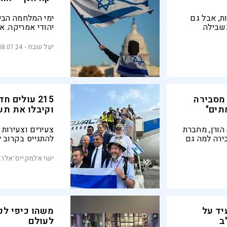
ת, אבל גם
ימי המלחמה הביא
שבילה
יהודי אמריקה. אב
תוהה לעצמי אם 
יעל שבח
08.07.24
מסבירה
215 עולים 
תים"
וקיבלו את תע
הורן, מחברת
צעירים וצעירות
ירה למה גם
להתגייס בקרוב ל
די השכבות
מטיסת עלייה של
ת דם
ישי אלמקייס־אלרם
שואה
אמריקה מתחילת
ען היהודים
יד על
משהו כיפי לכ
ב
לעולם