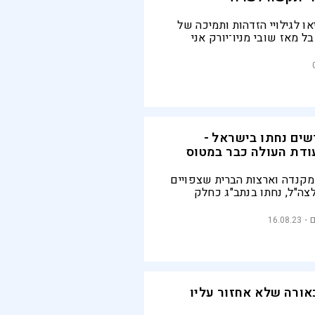
ו לגילויי הזדהות ותמיכה של
ל מאז שובי מניו־יורק אני
הם ימשיכו לעמוד לצדנו
חדשים נחתו בישראל -
ודת העולה כבר במטוס
 מקנדה וארצות הברית שצפויים
צה"ל, נחתו בנתב"ג כחלק
 ארגון "נפש בנפש". העולים
מצטרפים ל-1,300 יהודים שעלו לארץ מצפון
16.08.23
 השנה
אורה שלא אחזור עליו