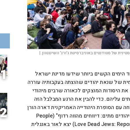
ינית של סטודנטים באוניברסיטת ג'ורג' וושינגטוון. |
1
ה אחד הימים הקשים ביותר שידעו מדינת ישראל
מית של שנאת יהודים שהוצתה בעקבותיה עוררה
 את היסודות המוצקים לכאורה שרבים מיהודי
ם עליהם. כדי להבין את הרגע המבלבל הזה
יחה עם הסופרת היהודייה האמריקנית דארה הורן
2
(47), שספרה "אנשים אוהבים יהודים מתים: דיווחים מהווה רדוף" (People
Love Dead Jews: Reports from a Haunted Present) יצא לאור באנגלית