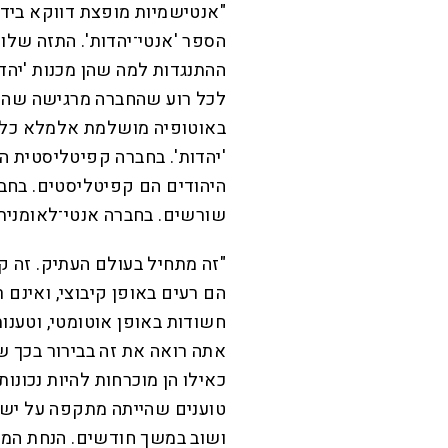
"אנטישמיות מופצת דווקא בידי 
הספר 'אנטי־יהדות'. התזה שלו
ההתנגדות למה שהן מכנות 'יהד
לכל רוע שהחברה מרגישה שהיא 
באוטופיה מושלמת אלמלא כל מ
'יהדות'. בחברה קפיטליסטית הי
היהודים הם קפיטליסטים. בחבר
שורשים. בחברה אנטי־לאומנית 
"זה מתחיל בעולם העתיק. זה ק
הם רעים באופן קיבוצי, ואינם
חשודות באופן אוטומטי, וטענות
אתה רואה את זה בבירור בכך 
כאילו הן מוכרחות להיות נכונות
טוענים שהייתה מתקפה על ישר
ושוב במשך חודשים. הנחת המ