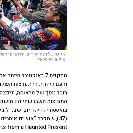
חגיגה של רצח יהודים. הפגנה פרו־פלסט
צילום:
אי.פי.איי
מ
תקפת 7 באוקטובר היית
והעם היהודי. ההתפרצות העול
רובד נוסף של טראומה, וניפצה
התפוצות חשבו שחייהם מושתתי
בהיסטוריה היהודית, ישבנו לש