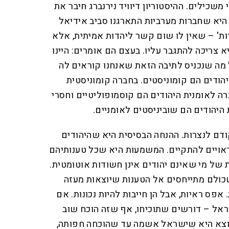
משכילים. ההיסטוריון דיוויד נירנברג חיבר את
 היא שחברות מערביות התארגנו סביב אידיאל
ות' – שאין לו שום קשר ליהדות אמיתית, אלא
צריכה להתגבר עליו. בעצם הם אומרים: היינו
ה שנכניס לתיבה הזאת שאנחנו קוראים לה
הודים הם קומוניסטים. בחברה קומוניסטית
ה לאומנית היהודים הם קוסמופוליטיים וחסרי
היהודים הם שוביניסטים לאומניים.
ודם לנצרות. ההנחה הבסיסית היא שהיהודים
 ראויים להתקיים. המשמעות היא שכל טענותיהם
 של מי שאינם יהודים אינן חשודות אוטומטית.
שכולם מתייחסים אל הטענות שיוצאות מעזה
. אפס ראיות, אבל הן חייבות להיות נכונות. אם
אל – דורשים שתוכיחו, אף שזה הוכח שוב
וצא היא שישראל אשמה עד שהוכחה חפותה,