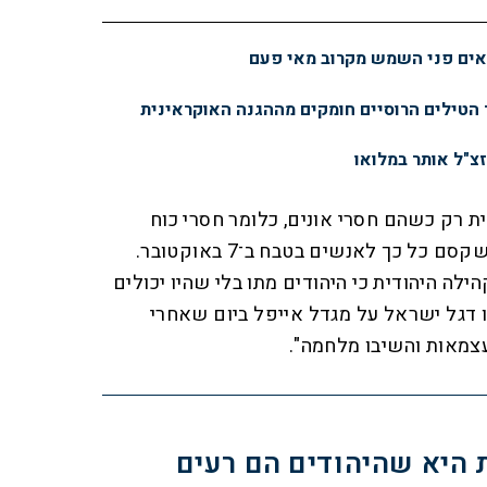
נראים פני השמש מקרוב מאי פעם
 הטילים הרוסיים חומקים מההגנה האוקראינית
זצ"ל אותר במלואו
ת רק כשהם חסרי אונים, כלומר חסרי כוח
פוליטי או פשוט מתים. זה מה שקסם כל כך לאנשים בטבח ב־7 באוקטובר.
ילה היהודית כי היהודים מתו בלי שהיו יכולים
ו דגל ישראל על מגדל אייפל ביום שאחרי
עצמאות והשיבו מלחמה".
 היא שהיהודים הם רעים