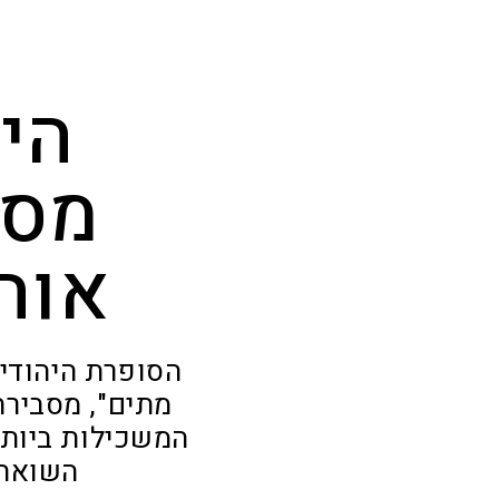
הי
מסב
אוה
הסופרת היהודיי
מתים", מסבירה
המשכילות ביותר
השואה 