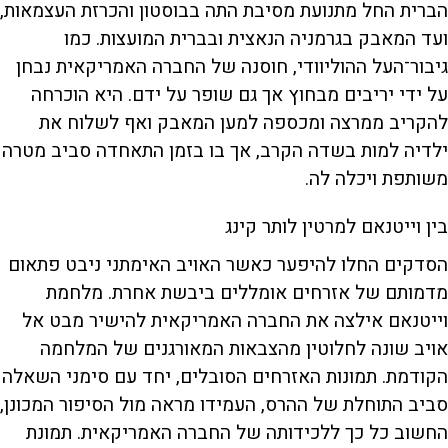
הברית החל מתנועת מסיבת התה בבוסטון והכרזת העצמאות,
ועד המאבק בגרמניה הנאצית ובברית המועצות. כמו
גיבור־העל ההוליוודי, חוסנה של החברה האמריקאית נבחן
על ידי יריבים מבחוץ אך גם שופר על ידם. היא הוכרחה
להקריב ממרצה ומכספה למען המאבק ואף לשלוח את
ילדיה למות בשדה הקרב, אך בו בזמן התאחדה סביב מטרה
משותפת ויכלה לה.
בין וייטנאם למרטין לותר קינג
הסדקים החלו להיפער כאשר האויב האימתני ניבט פתאום
מדמותם של אזרחים אומללים ביבשת אחרת. מלחמת
וייטנאם אילצה את החברה האמריקאית להישיר מבט אל
אויב שונה לחלוטין מהצבאות המאורגנים של המלחמה
הקודמת. תמונות האזרחים הסובלים, יחד עם סימני השאלה
סביב התוחלת של ההרס, העמידו מראה מול הסיפור המכונן,
החשוב כל כך ללכידותה של החברה האמריקאית. תמונת