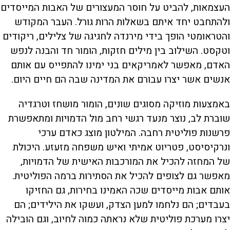
העצמאות, להביט על חוסר המעצורים של האבות המייסדים
ולהתחבט יחד איתם בשאלות הרות גורל. העבר המקודש
והטראומטי הופך בידי מירנדה לחגיגה של צלילים, ריקודים
וטקסט. השילוב בין מילים חזקות, הומור חד והבנה לנפש
האדם, מאפשר לאמריקאים בני ימינו להתפייס עם אותם
אנשים אשר יצרו עבורם את המדינה שבה הם חיים היום.
באמצעות מוזיקה מסוגים שונים, הומור מושחז וטרגדיה
שוברת לב, נוצר מנעד רגשי רחב מול הדמויות ומתאפשרת
פרשנות פוליטית רחבה. המילטון מוצג כאדם ערכי
ונרקיסיסט, פטריוט אמיתי ואיש משפחה מזעזע. היכולת
של המחזה להכיל את המורכבות האישית של הדמויות,
מאפשר גם לצופים להכיל את הסתירות ברמה הפוליטית.
אותם אבות מייסדים שכה האמינו בחירות, גם החזיקו
בעבדים; הם נלחמו למען הצדק, ועשקו את הילידים; הם
יצרו מערכת פוליטית שלא נראתה כמוה לחיוב, וגם הובילה