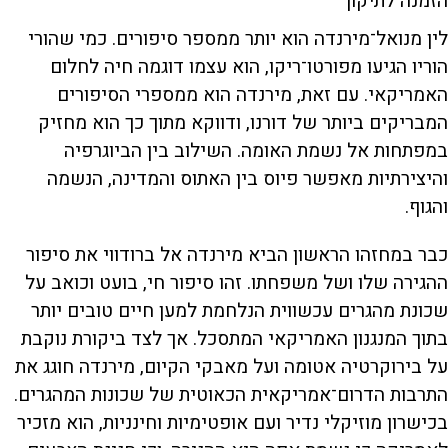
הזמנה לתיקון
לין מנואל־מירנדה הוא יותר ממספר סיפורים. כמי שהורי
הוריו הגיעו מפורטו־ריקו, הוא עצמו דוגמה חיה לחלום
האמריקאי. עם זאת, מירנדה הוא ממספרי הסיפורים
המבריקים ביותר של דורנו, ודווקא מתוך כך הוא מחזיק
במפתחות אל נשמת האומה. השילוב בין הביוגרפיה
והיצירתיות מאפשר פיוס בין האתוס והמדינה, הנשמה
והגוף.
כבר במחזהו הראשון הביא מירנדה אל ברודווי את סיפור
ההגירה שלו ושל משפחתו. זהו סיפור חי, בועט וכואב על
שכונת מהגרים עכשווית הנלחמת למען חיים טובים יותר
בתוך המנגנון האמריקאי המתסכל. אך לצד ביקורת נוקבת
על בירוקרטיה אטומה ועל מאבקי הקיום, מירנדה חוגג את
התרבות הדרום־אמריקאית הכאוטית של שכונות המהגרים.
בכישרון מוזיקלי נדיר ועם אופטימיות וחינניות, הוא מזכיר