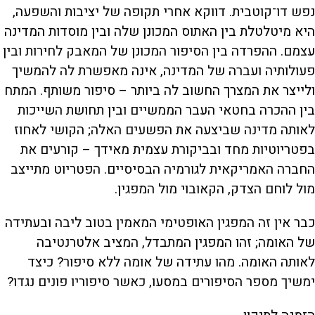
נפש דו־קוטבית. דווקא אחרי תקופה של יציבות והשפעה,
היא מיטלטלת בין האתוס המכונן שלה ובין מוסדות המדינה
עצמם. ההפרדה בין הסיפור המכונן של המאבק לחירות ובין
פעולותיה ועברה של המדינה, אינה מאפשרת לה להמשיך
ולייצר את המצרך החשוב לה ביותר – סיפור משותף. המתח
בין ההכרה בחטאי העבר הממשיים ובין תחושת השייכות
לאותה מדינה שביצעה את הפשעים האלה; הקושי לאחוז
בפטריוטיות מחד ובביקורת עצמית מאידך – קורעים את
החברה האמריקאית לגורמיה הבסיסיים. הפטריוט מתייצב
מול לוחם הצדק, הקאובוי מול המפגין.
כבר אין זה המפגין האופטימי המאמין בטוב ליבה ובעתידה
של האומה; זהו המפגין המתבדל, המציב אלטרנטיבה
לאותה האומה. מהו עתידה של אומה ללא סיפור? כיצד
ימשיך מספר הסיפורים במסעו, כאשר סיפוריו פונים נגדו?