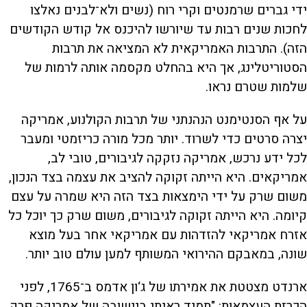
ידי גברים שרמנטים וקרי רוח (נשים ולא־לבנים נאלצו
לחכות שנים רבות עד שיורשו להיכנס אל קודש הקודשים
הזה). התרבות האמריקאית לא המציאה את תרבות
הסטוריטלינג, אך היא בהחלט מקסמה אותה לרמות של
שלמות שטרם נראו.
על אף הסנטימנט הנהנתני של תרבות הקולנוע, אמריקה
יצרה סרטים כדי לשרוד. יותר מכל מורה כריזמטי ומעבר
לכל ידע נרכש, אמריקה נזקקה לגיבורים, טובי לב,
אמריקאים. היא הייתה זקוקה להציב את עצמה בצד הנכון,
משום שרק על ידי הימצאות בצד הזה היא שמרה על עצם
קיומה. היא הייתה זקוקה לגיבורים, משום שרק כך יוכל כל
אזרח אמריקאי להזדהות עם אמריקאי אחר בעל מוצא
שונה, במאבקם ההירואי המשותף למען עולם טוב יותר.
ארנדט מצטטת את אמירתו של ג‘ון אדמס ב־1765, לפני
הכרזת העצמאות: "תמיד ראיתי ביישובה של אמריקה פרק