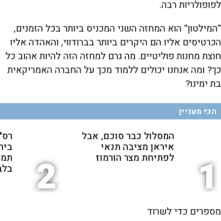
לפופולריות רבה.
“המילטון“ הוא המחזה השני המכניס ביותר בכל הזמנים,
הכרטיסים אליו הם היקרים ביותר בברודווי, והאהדה אליו
חוצת מחנות פוליטיים. מה גרם למחזה הזה להיות אהוב כל
כך? ומה אנחנו יכולים ללמוד מכך על החברה האמריקאית
בת ימינו?
הכי מעניין
המסלול כבר סוכם, אבל
רס"ן
איראן מציבה תנאי
ביר
לפתיחת מצר הורמוז
תמי
2
1
בלב
מספרים כדי לשרוד