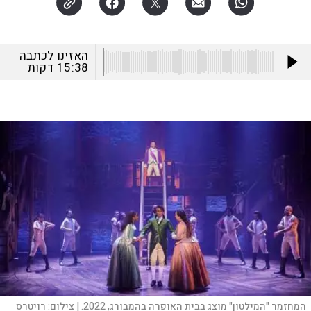
האזינו לכתבה
15:38
דקות
המחזמר "המילטון" מוצג בבית האופרה בהמבורג, 2022. |
צילום:
רויטרס