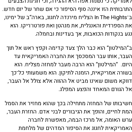
לאמריקה כי נשמת אפה היא ההגירה, וכי חגיגת הצבעים
התרבותית הזו איננה סוף הסיפור כי אם שחר של יום חדש.
ב־In The Hights הצליח מירנדה לחגוג, בארה“ב של ימינו,
את הספרדית והאנגלית, את מנהטן ואת פורטו־ריקו. הוא
נגע בנקודות הכואבות, אך בעדינות ובחמלה.
ב“המילטון“ הוא כבר הלך צעד קדימה וקפץ ראש אל תוך
העבר, אותו עבר המסכסך את החברה האמריקאית עד
היום. “המילטון“ הוא הרבה מעבר למחזה מצליח. הוא
בשורה אמריקאית, הזמנה לתיקון. הוא משמעותי כל־כך
דווקא משום שאינו מביט אל ההווה אלא צולל אל העבר,
אל הגורם המאחד והפצע המפלג.
חשיבותו של המחזה מתחילה בכך שהוא מחזיר את הסמל
המת לחיים, והופך את הגיבורים לבני אדם. החזרת העבר,
ערש האומה, אל מרכז הבמה, מאפשרת לחברה
האמריקאית לחגוג את הסיפור המדהים של מלחמת