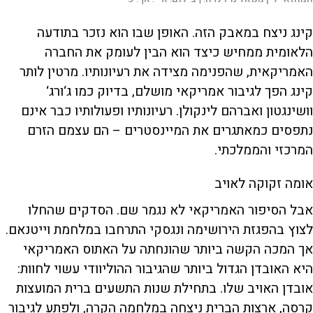
קינג ניצח במאבק הזה. האופן שבו הוא נזכר בתודעה
הלאומית ממחיש כיצד הוא הבין לעומק את החברה
האמריקאית, שהפנימה מצידה את רעיונותיו. מרטין לותר
קינג הפך לגיבור אמריקאי מושלם, בדיוק כמו ג‘ורג‘
וושינגטון ואברהם לינקולן. רעיונותיו ופעולותיו כבר אינם
נתפסים כמאתגרים את המיינסטרים – הם עצמם הזרם
המרכזי והממלכתי.
אומה זקוקה לאויב
אבל הסיפור האמריקאי לא נגמר שם. הסדקים שהחלו
לצוץ בהפגזת הירושימה ונגסקי התרחבו במלחמת וייטנאם.
אך המכה הקשה ביותר שהונחתה על האתוס האמריקאי
היא האובדן הגדול ביותר שהגיבור ההוליוודי עשוי לחוות:
אובדן האויב שלו. בתחילת שנות התשעים ברית המועצות
קרסה, ארצות הברית ניצחה במלחמה הקרה, ולפתע לגיבור