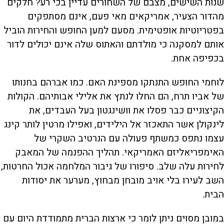
שנות השישים, מצבם של השחורים עדיין בכי רע? חלקים
מהדור הצעיר, אמריקאים מאי פעם, אינם מסתפקים
בפטריוטיות אופטימית. מסעם למען החופש והחירות הוביל
אותם למסקנה כי מולדתם והאתוס שלה אינם יכולים לדור
בכפיפה אחת.
לוחמי החופש התנתקו מספינת האם. כמו אברהם בחנותו
של אביו תרח, הם החלו לנתץ את אלילי אבותיהם. הקולות
הקיצוניים כבר פסלו את וושינגטון בעל העבדים, את
לינקולן אשר התאכזר אל הילידים, ואפילו מרטין לותר קינג
עצמו נתפס כמשתף פעולה עם הנרטיב השקרי של
האימפריאליזם האמריקאי. תהליך ההפנמה של המאבק
לחירות עלה שלב. סיפורו של גיבור המלחמה אכול החרטות,
השב לעירו בלי אויב מובחן מבחוץ, מערער את יסודות
הבית.
במובן מסוים ניתן לומר כי ארצות הברית מתמודדת היום עם