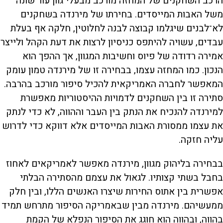
הרכב השחקנים של המחזה מורכב מבעלי גוון עור שונה
משל האבות המייסדים. בחירתו של מירנדה בשחקנים
לא־לבנים שיגלמו קבוצה לבנה לחלוטין, חלקה אף בעלת
עבדים, עשויה להיתפס כניסיון לרצות את דעת הקהל ולייצר
אמירה רדודה של פיוס וחשיבות המגוון, אך ההפך הוא
הנכון. כמו המחזה עצמו, בבחירה זו של מירנדה טמון עומק
המאפשר לחברה האמריקאית להכיל סיפור מורכב בהרבה.
סתירה זו בין השחקנים לדמויות ההיסטוריות מאפשרת
למירנדה להנכיח את הנתק בין העבר וההווה, לא כדי לנתק
את עצמו ממסורת האבות המייסדים אלא דווקא כדי לדרוש
עליה חזקה.
בבחירה בליהוק מגוון, מירנדה מאפשר לאמריקאים לאחוז
בחבל בשתי קצותיו. לגאול את עצמם מהסתירה הבלתי
אפשרית בין אתוס החירות שיצרו האנשים הללו, ובין חלק
ממעשיהם. מירנדה מבין שבאמריקה הסיפור מתרחש תמיד
בהווה, ובהווה הוא חוגג את הסיפור הנפלא של הקמת