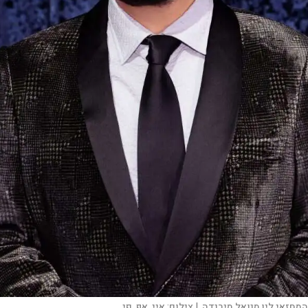
המחזאי לין מנואל מירנדה. |
צילום:
איי. אף. פי