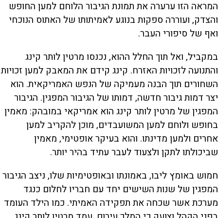
המראה הזו ערערה את תמונת הגיבור הלוחם למען החופש
והצדק, ועוררה ספקות בנוגע לאמיתותו של האתוס הנוכחי
ואף של סיפורי העבר.
במקביל, ואל תוך החלל ההוא, נכנסו מרטין לותר קינג
והתנועה לזכויות האזרח. קינג קידם את המאבק למען זכויות
השחורים תוך הבנה מעמיקה של הנפש האמריקאית. הוא
יצר דמות גיבור חדשה, דמותו של הגיבור המפגין. הגיבור
המפגין של מרטין לותר קינג הוא אמריקאי במובהק: מאמין
בחופש ולוחם למען המשועבדים, מוכן להקריב למען
אחרים ולמען מדינתו. והוא בעיקר אופטימי, מאמין
שביכולתו לתקן ולצעוד לעבר עתיד בהיר יותר.
חמוש באומץ ליבו, באמונתו ובאופטימיות שלו, ניצב הגיבור
המפגין של שנות השישים יחד עם חבריו לחלום כנגד
מערכת אשר שכחה את תפקידה האמיתי. כמו הילד העומד
בפני הקהל וצועק כי המלך עירום, עמד מרטין לותר קינג