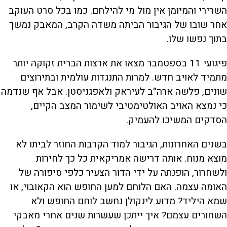
השרירי והמיומן אין מול מי להילחם. כמו בכל סרט העוקב
אחר שובו של הגיבור הביתה משדה הקרב, המאבק נמשך
בתוך נפשו שלו.
פיגועי 11 בספטמבר מצאו את ארצות הברית זקוקה יותר
מתמיד לאויב חדש. למרות התנגדות עולמית ובתירוצים
שונים, פלשה ארה“ב לעיראק ולאפגניסטן. אבל אף שנדמה
כי נמצא האויב האולטימטיבי לשימור המצב הקיים,
הסדקים המשיכו להעמיק.
בשנים האחרונות, הגיבור למוד הקרבות החוזר לביתו לא
מוצא מנוח. אותה דרישה אמריקאית כל כך לחירות
ולשחרור, הופנתה על ידי הדור הצעיר כלפי סיפורה של
האומה עצמה. האם הלוחם למען החופש הוא הקאובוי, או
שמא היליד? מדוע לינקולן נחשב לוחם החופש ולא
השחורים עצמם? איך ייתכן שעשרות שנים אחרי מאבקי