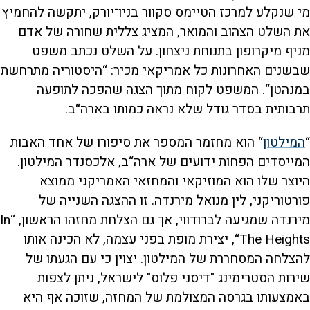
מי שנקלע למרכז הטיימס סקוור בניו־יורק, יתקשה להחמיץ
את השלט הצהוב והמואר, המציג צללית שחורה של אדם
מניף מיקרופון בתנוחת ניצחון. על השלט נכתב משפט
שבשנים האחרונות כל אמריקאי מכיר: “היסטוריה מתרחשת
במנהטן“. המשפט לקוח מתוך הצגה שהפכה לתופעה
תרבותית בסדר גודל שלא נראה כמותו בארה“ב.
“
המילטון
“ הוא מחזמר המספר את סיפורו של אחד האבות
המייסדים הפחות ידועים של ארה“ב, אלכסנדר המילטון.
היוצר שלו הוא המוזיקאי והמחזאי האמריקני ממוצא
פורטוריקני, לין מנואל מירנדה. זו ההצגה השנייה של
מירנדה שמגיעה לברודווי, אך גם הצלחת מחזהו הראשון, “In
The Heights“, יצירת מופת בפני עצמה, לא הכינה אותו
להצלחה המסחררת של המילטון. יצוין כי עם הגעתו של
שירות הסטרימינג "דיסני פלוס" לישראל, ניתן לצפות
באמצעותו בגרסה המצולמת של המחזה, שזוכה אף היא