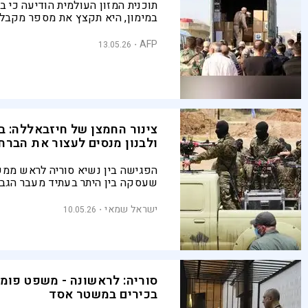
תוכנית המזון העולמית הודיעה כי ב
במימון, היא תקצץ את מספר מקבלי
החירום בסוריה. בנוסף, תופסק תוכ
הלחם שסייעה למיליוני בני אדם
AFP
13.05.26
צינור החמצן של חיזבאללה: ב
ולבנון מנסים לעצור את הברחות ה
הפגישה בין נשיא סוריה לראש ממש
שעסקה בין היתר בעתיד מעבר הגבו
המדינות, מציגה מציאות מורכבת, ש
הניסיון הסורי לעצור את ההברחות -
ישראל שמאי
10.05.26
ממשיך להתחמש
סוריה: לראשונה - משפט פומב
בכירים במשטר אסד