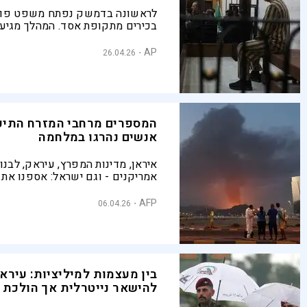
לראשונה בדמשק נפתח משפט פומ
בכירים מתקופת אסד. המהלך מגיע
של מלחמה עקובה מדם, כשהרשויו
להתמודד עם פשעי העבר
AP
26.04.26
המספרים מרחבי המזרח התיכו
אנשים נהרגו במלחמה
איראן, מדינות המפרץ, עיראק, לבנו
אמריקנים - וגם ישראל: אספנו את 
מספר ההרוגים והפצועים מאז תחי
ברחבי המזרח התיכון
AFP
06.04.26
בין מעצמות למיליציות: עירא
להישאר נייטרלית אך הולכת