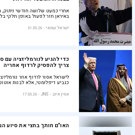
אחרי כמעט שלושה חודשי ניתוק, ה
באיראן חזר לפעול באופן חלקי בלב
לרשת טומן בחובו מאבקי כוח בין 
למשמרות המהפכה, ומשבר משילות
ישראל שמאי
31.05.26
כדי להגיע לנורמליזציה עם סע
צריך להפסיק לרדוף אחריה
לישראל אסור לרדוף אחר נורמליזצי
כגביע דיפלומטי, אלא לבנות אוטונו
אסטרטגית שתיאלץ את סעודיה לבחו
רלוונטיות בתוך הסדר החדש במזרח 
אמין איוב - JNS
17.05.26
לחוסר רלוונטיות מחוצה לו
האו"ם חותך בחצי את סיוע המז