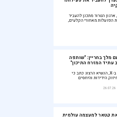
נערך להעביר את פעילותו
יה
ארגון הטרור מתכנן להעביר
 הפועלות מאחורי הקלעים,
נון והסייבר. הנהגת חמאס
להישאר בדוחה
ם מלך בחריין: "שותפה
 עתיד המזרח התיכון"
בפוסט שפרסם ב-X, הנשיא הרצוג כתב כי
יזוק הידידות והיחסים
שראל לבחריין, בחשיבותם של
ל ההתפתחויות האחרונות ועל
26.07.26
ף הפעולה בין מדינות האזור"
ת קטאר למעצמה עולמית