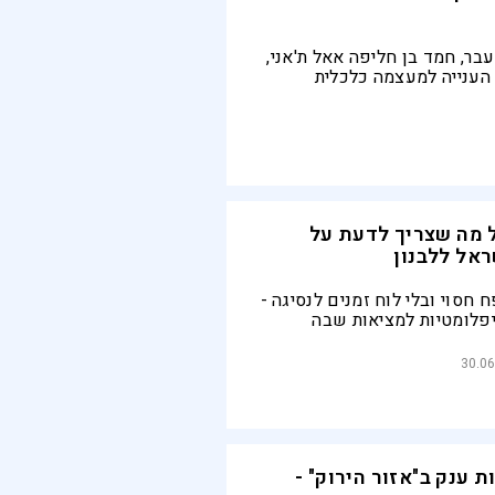
בר, חמד בן חליפה אאל ת'אני,
הענייה למעצמה כלכלית
עולמית, והקים את אל־ג'זירה, , מת בגיל 74 לאחר
 מה שצריך לדעת על
ראל ללבנון
פח חסוי ובלי לוח זמנים לנסיגה -
יפלומטיות למציאות שבה
 עדיין בשטח. ניתוח מלא של
אל צריכה לעשות כדי לנטרל
30.06
 ענק ב"אזור הירוק" -