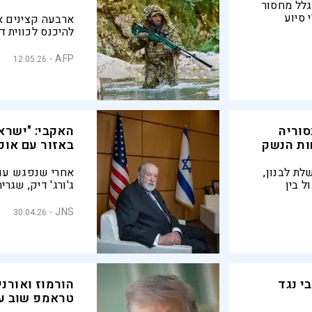
גלל מחסור
 סיוע
ארבעה קצינים אי
נית סבסוד
להיכנס לכווית ד
כי פעלו בשליחו
לבצע פעולה עוי
AFP
12.05.26
סוריה
האקבי: "ישרא
נשק
באזור עם אוכל
לת לבנון,
אחרי שנפגש עם 
ל בין
ג'ורג' דיק, שגר
בה למרות
אמר כי "שתי אומ
 חיזבאללה
כבסיס לחברה ח
JNS
30.04.26
י נגד
הורמוז ואורני
טראמפ שוב ע