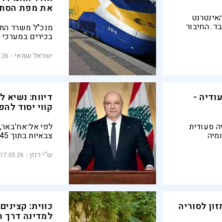
את מפת הסחר
אינטרנט
ד. החיבור
מנכ"ל משרד התח
הנשיא
בכירים במערכי 
 עמוק
לקצר את זמני ה
ישראל שמאי
.26
אחוזים ולהוות מ
ודיה -
דיווח: נשיא ל
קווי יסוד לה
ה סעודית
לפי אל־אח'באר,
מיה
ר בין
והשלום בידי המ
התיכון לבין
המרכזית היא אם
ש"י רוזן
17.05.26
ההסדר על חיזב
ון לסוריה
כווית: קציני
למדינה דרך ה