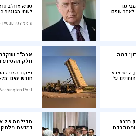
בי נגד
נשיא ארה"ב טרא
 לאחר שנים
לשתי הסוגיות ה
ת מנסות
האייתוללות. דב
המלחמה אין משמ
פיאמה נירנשטיין - JNS
האיראניים הבאי
ובאמריקה
ן: כמה
ארה"ב שוקלת 
חלק מהסיוע ה
ן, אנשי צבא
פיקוד המרכז הא
הנתונים על
חודש ימים ומלא
לת המלחמה -
עקב כך, במשרד
להעביר מערכות ה
Washington Post
להגיע לאוקראינה
התיכון
ק רוצה
הדילמה של אר
 ומסתבכת
נמנעת מלתקו