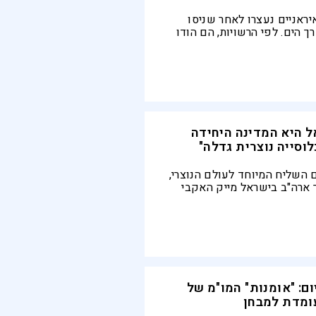
ראניים נעצרו לאחר שניסו
רך הים. לפי הרשויות, הם הודו
ת משמרות המהפכה ונועדו
נת במדינה
ל היא המדינה היחידה
וסייה נוצרית גדלה"
השליח המיוחד לעולם הנוצרי,
יר ארה"ב בישראל מייק האקבי
ותינו מוקירות את חופש הדת
ופשית ומשגשגת"
ום: "אומנות" המו"מ של
ומדת למבחן