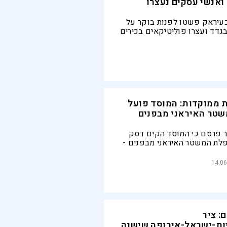
ואנשי עסקים נעצרו
בעיראק פשטו לפנות בוקר על
בגדד ועצרו פוליטיקאים בכירים
 בעקבות חשיפת פרשת שחיתות
 מיליוני דולרים בבטן האדמה
 ממוקדות: המוסד פועל
שטר האיראני מבפנים
 לשעבר פרסם כי המוסד הקים דסק
לת המשטר האיראני מבפנים -
ם אתניים, חבלה וסוכנים
14.06
: ציר
ות-ישראל-אירופה שישנה