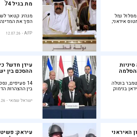
מת בגיל 74
מסלול נמל
מנהיג קטאר לשע
וס איראני;
הפך את המדינה 
חו תגובה
18 שנות שלטון במדינה
AFP
12.07.26
סיניות
עידן חדש? כל
ההסלמה
ההסכם בין יש
טמבר בוטלה
14 סעיפים, נס
ראן בנימוק
בין ההצהרות הד
מסקרן: "Public Security Reasons". מבט על
חיזבאללה ואיראן
לי ודחיות
ההסכם, ומה ישר
ישראל שמאי
.26
את השפעתם
ן האיראני
עיראק: פשיטות