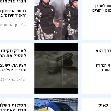
חברי פרלמנט 
ר לתמרן
ם ויתורים
כוחות הביטחון 
בינלאומית
"האזור הירוק" ב
ך חופש
וחברי פרלמנט,
לוותר על
ענק שבה הוטמנו
ש"י רוזן
28.06.26
רך הוא
לא רק תקיפות
להפיל את המ
י המזרח
קצין CIA
להתמודד
סודי שפועל להפ
לגנות
באמצעות מיעוטי
מקומיים
ישראל שמאי
.26
 כאוס
מסילות השלום
הודו-האמירוי