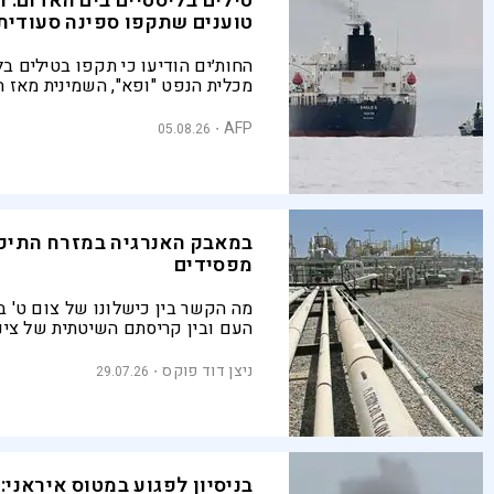
טילים בליסטיים בים האדום: ה
טוענים שתקפו ספינה סעודית
החות׳ים הודיעו כי תקפו בטילים ב
מכלית הנפט "ופא", השמינית מאז ה
הארגון מאיים לחסום גם את הנתיב 
שהפך לעורק מרכזי ליצוא הסעודי
AFP
05.08.26
במאבק האנרגיה במזרח התיכו
מפסידים
מה הקשר בין כישלונו של צום ט' 
העם ובין קריסתם השיטתית של צינו
בינלאומיים באזורנו? הצצה אל חו
של המזרח התיכון מלמדת למה היעד
ניצן דוד פוקס
29.07.26
פעולה מוביל תמיד לכישלון
בניסיון לפגוע במטוס איראני: 