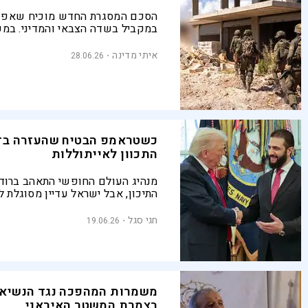
הסכם המסגרת החדש מוכיח שאפש
במקביל בשדה הצבאי והמדיני. במקו
מסוכנים, ישראל משיגה לגיטימציה 
לנוכחות צה"ל בדרום לבנון ולהמש
איתי מדינה
28.06.26
הפעולה שלו, ולראשונה לא נתבעת 
שטח
כשטראמפ הבטיח שהעזרה בד
התכוון לאייתוללות
מנהיג העולם החופשי התאהב ברודנ
התיכון, אבל ישראל עדיין מסוגלת 
איתם, אם רק תתגבר על מכשול הפ
הפנימית
חגי סגל
19.06.26
משמרות המהפכה נגד הנשיא:
בצמרת המשטר האיראני