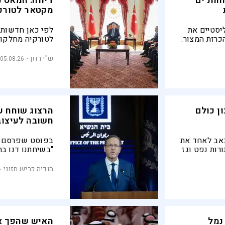
חות׳ים
דיווח: חמאס 
מקטאר לטורק
ליסטיים את
לפי כאן חדשות, 
כרזת המצור.
לטורקיה מחלקות
הצפוני,
ובהן יחידות התכ
הפומבית צפויה 
ש"י רוזן
05.08.26
ן כולם
הרצוג שוחח ע
חשובה לעיצוב
באב לאחד את
רות נפט וגז
"בשיחתנו דנו בח
קי המשחק
המתהדקים בין י
ר שיתוף
הסכמי אברהם, ע
הודיה כריש חזוני
החשיבות שבשיתו
נמל
האיש שהפך א