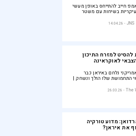
מפ חייב להתייחס באופן מעשי
עיקריות בשיחות עם משטר
ר אחד בטוח: לעסקה לסיום
עות רבה אם גם הדורות
14.04.26
ם ימשיכו להילחם בישראל
להסיט למזרח התיכון
צבאי לאוקראינה
מריקני נלחם באיראן כבר
י התחמושת שלו הולך ונשחק |
 המלחמה מתלבטים האם
גנה אווירית מתקדמות, שיועדו
The 
26.03.26
, ל"בעלות בריתה" במזרח
דואן: מדוע טורקיה
ף את איראן?