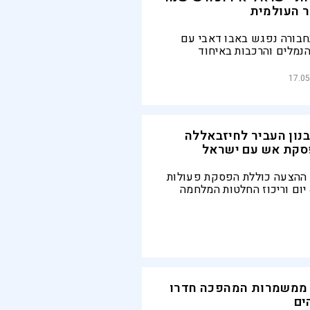
 העולמית
בורה נפגש באבו דאבי עם
הנמלים והרכבות באיחוד
האמירויות. במוקד: קידום מיזם IMEC, שצפוי
שילוח והעלויות בעשרות
17.05
שקל נגד ליוזמת המשי הסינית
בנון העביר לחיזבאללה
פסקת אש עם ישראל
 ההצעה כוללת הפסקת פעולות
צבאיות בתוך 45 יום וריכוז החלטות המלחמה
דינה. מבחינת ישראל, השאלה
 לבנון מסוגלת לאכוף את
אללה
ם ממשמרות המהפכה חדרו
ים