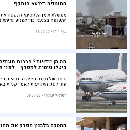
התעופה בצנעא הותקף
ממשלת תימן הלגיטימית תקפה את 
התעופה בצנעא כדי למנוע נחיתת מט
החות'ים האשימו את סעודיה והבטי
ש"י רוזן
13.07.26
מה הן יודעות? חברות תעופה 
ביטלו טיסות למפרץ – לפני 
טיסה של חברה סינית מדובאי בספ
עוד לפני התקיפות האמריקניות באי
קווי תעופה סיניים באזור מציג ביטו
ישראל שמאי
09.07.26
טיסות ללא הסבר רשמי
ההסכם בלבנון מפרק את החזו