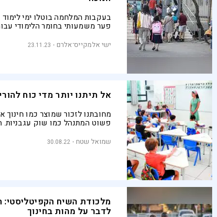
בעקבות המלחמה בוטלו ימי לימוד רב
פער משמעותי בחומר הלימודי עבור
התלמידים במערכת החינוך. הנהגת ה
הארצית תומכת ברעיון ביטול החופשה
ישי אלמקייס־אלרם
23.11.23
ישראל, למודי סגרי הקורונה והמלח
כעת לכל רגע של שגרה ומסגרת"
אל תיתנו יותר מדי כוח להורי
מחובתנו לזכור שמוצר כמו חינוך אי
פשוט המתנהל כמו שוק עגבניות. ה
מודעים לחלק גדול מאד מההחלטות 
ואוי לנו אם ניתן את עיקר המשקל ב
שמואל שטח
30.08.22
מלכודת השיח הקפיטליסטי: ה
לדבר על מהות בחינוך