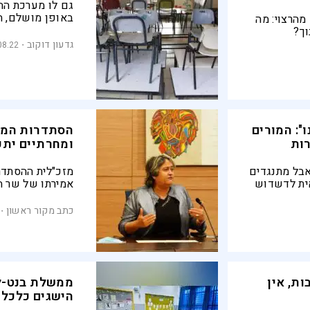
גם לו מערכת הח
באופן מושלם, ה
מהרצוי: מה
מידי ההורים ההח
וך?
מקום החינוך של 
גדעון דוקוב
08.22
בישראל, השאלה
": המורים
הסתדרות המור
ות
ומחרתיים יתק
אבל מתנגדים
מזכ"לית ההסתדרו
ית לדשדוש
אמירתו של שר הא
קבוצת
שאין מניעה משפ
ים מהכפשות
בשינוי שמאפשר ל
כתב מקור ראשון
ם במדינת
עם נציגי האוצר 
פתרון"
ת, אין
ממשלת בנט-ל
הישגים כלכליי