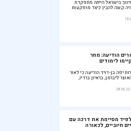
ינוך בישראל הייתה מתפקדת
יה קשה להבין כיצד מופקעות
לטות החשובות ביותר לגבי
ילדיהם. נוכח מצבו של החינוך
18.
 מועצמת
ים הודיעה: מחר
יימו לימודים
ת יפה בן-דויד הודיעה כי לאור
וצר ליברמן, בראיון ברדיו,
טית לחזור למו"מ, "מדובר
נו לחזור לדיונים ולשבת יחד
28.06.22
ונציגי משרד החינוך עד שנמצא
פיד מסיימת את דרכה עם
ם חיוביים, לכאורה