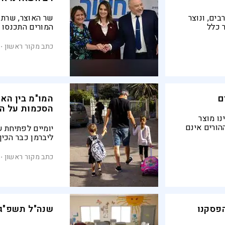
ים, ונוצר
שר האוצר, שרת ה
 כלל
המורים התכנסו
הורים
שנחתם לפנות בו
: "ילדי
הצדדים. פתיחת 
כתב מקור ראשון
מה, זקוקים
עדיין מוטלת בס
ם
המו"מ בין האו
הסכמות על הפ
נו מוצר
הורים אינם
יומיים לפתיחת 
החינוכיות
ליברמן כבר הכין
ידי ההורים
השבי
הלהבות, הצדדים
כתב מקור ראשון
הלילה
פסקנו
שנה"ל תשפ"ג: