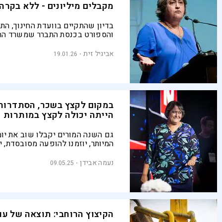
מקבלים מיליונים - ללא בקרה
בדיון שהתקיים בוועדת החינוך, הת
והספורט בכנסת התברר שמשרד החי
עשרות מיליוני שקלים לארגון המורי
העל-יסודי ובהסתדרות המורים – ל
אביגיל זית
19.01.26
ובקרה של המדינה
במקום לקצץ בשכר, הסתדרות
הייתה יכולה לקצץ במותרות
גם השנה המורים יקבלו שוב את יומ
המיותר, יוזמנו להופעה מסובסדת, י
חופשה אחרי ל"ג בעומר, יחשפו לא
פרסומות של הסתדרות המורים, ויש
נעמה אבידן
09.05.25
עצמם: למה כל הכסף הזה לא מנות
הקיצוץ הרוחבי: תוצאה של עו