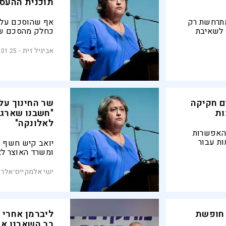
תוכנית ההעסק
מתרחשת רק
אף שהוסכם על ה
 לשאיבת
כחלק מהסכם שכ
צים את
ומשרד החינוך א
וך למבוזר,
מתברר שבהסתדרו
אביגיל זית
.01.25
מקלות בגלגליה
ם חקיקה
שר החינוך על
ות
"חשבנו שארגו
לאלונקה"
 האפשרות
ות עבור
יואב קיש חשף כ
ההשתלמות
ומשרד האוצר לאר
האחרונה
חופשת החנוכה ה
הלימודים הרבים
ישי אלמקייס־אלרם
"אני לא יכול לה
בניגוד להסכם. ה
ישתנה"
 חופשת
ליברמן אחרי 
רב השארנו את