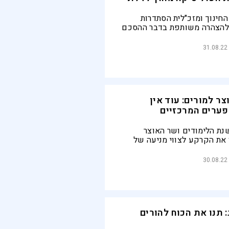
חינוך ומזכ"לית הסתדרות
 להצהרה משותפת בדבר ההסכם
קר ומסיים את המשבר בין
שנת הלימודים בתיכונים בזמן
31.08.22
פק
צר למורים: עוד אין
ערים המרכזיים
שנת הלימודים ושר האוצר
 את הקרקע לצווי מניעה של
תה ב- 1 לספטמבר. שרת החינוך מצננת את
 ימשיכו במשא ומתן לתוך
30.08.22
 תנו את הכוח להורים