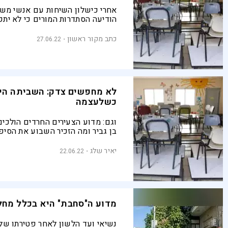
אחרי כישלון השיחות עם אנשי משר
הודיעה הסתדרות המורים כי לא יתקי
לימודים בבתי הספר ובגנים בכל הא
ניצלו את כוונותינו הטובות כדי לה
כתב מקור ראשון
27.06.22
העיצומים וקיימו ישיבות סרק"
לא מחפשים צדק: השביתה הי
כשלעצמה
וגם: מדוע הצעירים החרדים הולכים
בן גביר ומה הזכיר השבוע את הסי
ובר קמצא?
יאיר שלג
22.06.22
מדוע ה"סחבת" היא בכלל מחל
נשיאי ועד הלשון לאחר פטירתו של 