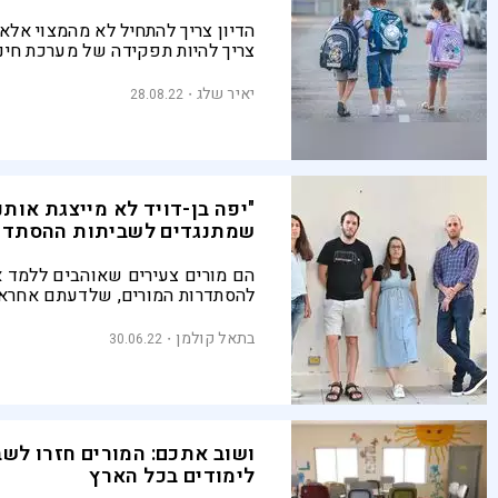
הדיון צריך להתחיל לא מהמצוי אלא 
צריך להיות תפקידה של מערכת חינ
יאיר שלג
28.08.22
"יפה בן-דויד לא מייצגת אותנו
שמתנגדים לשביתות ההסתדר
הם מורים צעירים שאוהבים ללמד 
להסתדרות המורים, שלדעתם אחרא
של מערכת החינוך. הכירו את חברי 
"מורים מובילים שינוי", שלא נרתע
בתאל קולמן
30.06.22
ונחושים להיאבק, גם כהורים לילדי
ישראל
ושוב אתכם: המורים חזרו לשבו
לימודים בכל הארץ