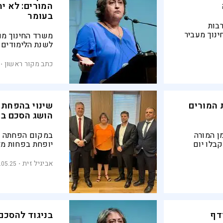
המורים: לא ית
בעומר
רבות
נוך מעביר
משרד החינוך מו
ם בחינוך
לשנת הלימודים 
לא כל פיקוח
גני הילדים, בתי 
בחינוך הרשמי
כתב מקור ראשון
 המורים
שינוי בהפחתת
הושג הסכם בי
ן המורה
במקום הפחתה ש
קבלו יום
ינסוף
ונוספה חופשה ב
אלו את
מוסדות גוש דן 
אביגיל זית
.05.25
ב לשכרם?
דף
בניגוד להסכם