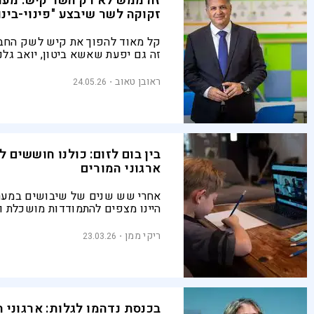
זה ממש לא רק השר קיש: מער
זקוקה לשר שיבצע "פינוי-בינו
קל מאוד להפוך את קיש לשק החבט
זה גם יפעת שאשא ביטון, יואב גלנ
ונפתלי בנט – למעשה, כל מי שאי 
בתיק החינוך בעשור פלוס האחרון
ראובן טאוב
24.05.26
בין בום לזום: כולנו חוששים ל
ארגוני המורים
אחרי שש שנים של שיבושים במערכ
היינו מצפים להתמודדות מושכלת וס
במקום זאת, השקר ששמו "למידה מ
נמשך, כדי לא להרגיז את ארגוני המ
ריקי ממן
23.03.26
בכנסת נדהמו לגלות: ארגוני 