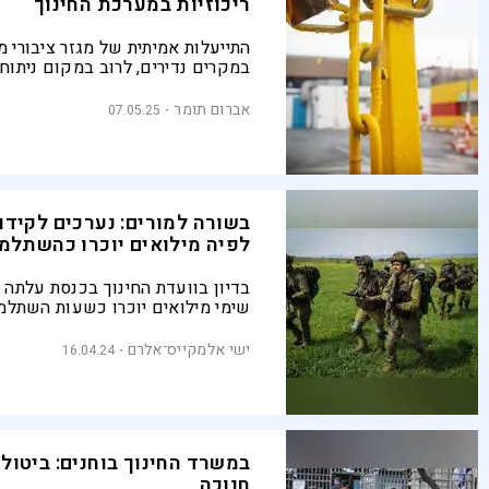
ריכוזיות במערכת החינוך
התייעלות אמיתית של מגזר ציבורי 
במקרים נדירים, לרוב במקום ניתוח
שומן או ניתוח לקיצור קיבה - מקצ
הרגליים. תקצוב בתי הספר צריך להפ
אברום תומר
07.05.25
רק כך נייצר מערכת איכותית
בשורה למורים: נערכים לקידו
לפיה מילואים יוכרו כהשתלמ
בדיון בוועדת החינוך בכנסת עלתה
שימי מילואים יוכרו כשעות השתלמ
מורים, שלא יכלו להשלים את ימי 
שלהם בשל המילואים בחצי השנה 
ישי אלמקייס־אלרם
16.04.24
במשרד החינוך בוחנים: ביטול
חנוכה