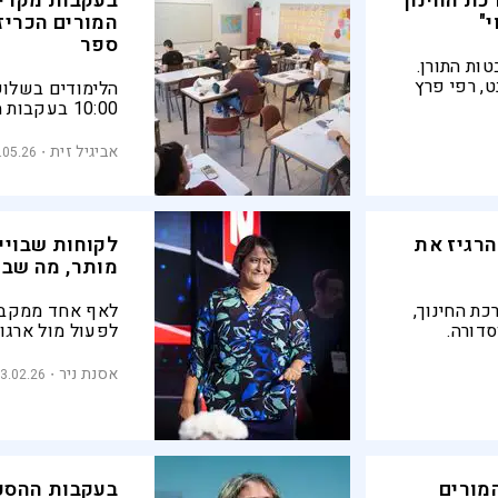
כת החינוך
בעקבות מקרי
י"
המורים הכריז
ספר
ות התורן.
ט, רפי פרץ
הלימודים בשלוש
פעם החזיק
10:00 בעקבו
בהסתדרות המורי
ודורשים להחזיר
אביגיל זית
.05.26
החינוכיים
הרגיז את
לקוחות שבויי
מותר, מה שבה
ת החינוך,
לאף אחד ממקבל
דורה.
לפעול מול ארגונ
רחוק"
במערכת
ורים
אסנת ניר
3.02.26
המורים
בעקבות ההסכ