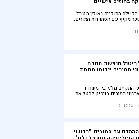
ה בחוזים אישיים
פעלת התוכנית באופן מוגבל
ר מקיף עם הסתדרות המורים,
ף הודיע שיישומה יתחיל השנה,
ת נלחמים בתוכנית ותוקעים
11
 ביטול חופשת חנוכה:
ני המורים ייכנסו מתחת
י התקיים מו"מ בין משרדו
גוני המורים בניסיון לבטל את
שנה, לאחר ביטול ימי
 בפרוץ המלחמה, אך זה נכשל:
04.12.23
כריח את ארגוני המורים לפעול
ייתי רוצה לקוות שמשהו
ההסכם עם המורים: "בקושי
 הפוליטיקה מחוץ לדלת"