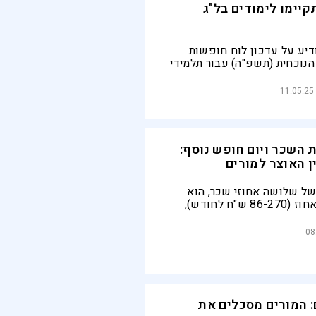
קיימו לימודים בל"ג
דיע על עדכון לוח חופשות
הנוכחית (תשפ"ה) עבור תלמידי
הספר היסודיים וחטיבות הביניים
11.05.25
 השכר ויום חופש נוסף:
ן האוצר למורים
ל שלושה אחוזי שכר, הוא
יופחת בפחות מאחוז (86-270 ש"ח לחודש),
ל"ג בעומר השנה ובשנה הבאה.
ממשיכים להוביל את המחאה
08
: המורים מסכלים את