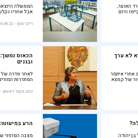
ד האוצר,
הממשלה היוצאת 
ימו היום
אבל אחריו נקלע
רץ: "באוצר
את תפוח האדמה 
פסיק את
עם המורים, היא
ריקי ממן
26.06.22
א לא ערך
הכאוס נמשך: 
ובגנים
 אחרי איתמר
לאחר סדרה של ש
פור של קמצא
הסתדרות המורים
היסודיים וחטיבות
קיבלנו אפילו ה
כתב מקור ראשון
ה?
הרע במיעוטו:
בן יהודה
מצבה הסופני של