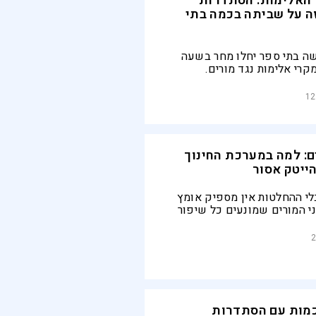
 האלימות: הסתדרות
ה על שביתה בכמה בתי
ה בתי ספר יחלו מחר בשעה
ת מקרי אלימות נגד מורים.
ם מזהירים מהסלמה חמורה
 את תחושת הביטחון לצוותים
12
ם: למה במערכת החינוך
ייטק אסור
י ההחלטות אין מספיק אומץ
י המורים שמונעים כל שיפור
2
מות עם הסתדרות