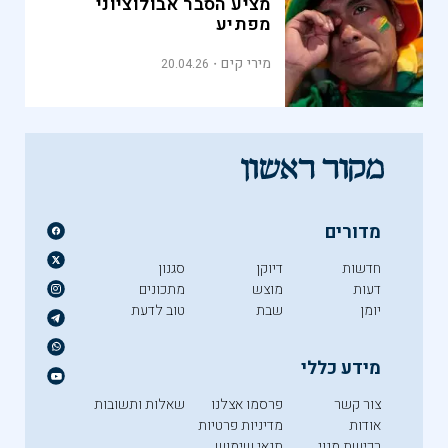
מציע הסבר אבולוציוני
מפתיע
מירי קים
20.04.26
מדורים
חדשות
דיוקן
סגנון
דעות
מוצש
מתכונים
יומן
שבת
טוב לדעת
מידע כללי
צור קשר
פרסמו אצלנו
שאלות ותשובות
אודות
מדיניות פרטיות
רכישת מנוי
תנאי שימוש