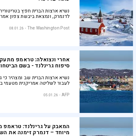
נשיא ארצות הברית חפץ בטריטוריה
לדנמרק, ונמצאת ביבשת צפון אמרי
ובשבילה מוכן להסתבך גם עם נאט"ו
כמו תמיד: כסף רב - ומאבקי מעצמו
The Washington Post
08.01.26
ורוסיה
אחרי ונצואלה: טראמפ מתעק
סיפוח גרינלנד - בשם הביטחון
נשיא ארצות הברית שב ומצהיר כי גר
לעבור לשליטה אמריקנית מטעמי בי
דנמרק והנהגת האי דוחות את הדברי
מפני פגיעה בברית נאט"ו
AFP
05.01.26
המאבק על גרינלנד: טראמפ מ
מיוחד – דנמרק זימנה את הש