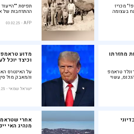
!" מכריז
תפיסת ""הייעוד 
Denmarkifica שפתח בעצומה
ההתרחבות של אר
י יהפוך את
קאמבק - כאשר נ
 לחלק מארה"ב
שאיפותיו להרחב
AFP
03.02.25
ת מחזרתו
מדוע טראמפ ר
וכיצד יוכל ל
ונלד טראמפ
על האינטרס האמ
נכנס, עשוי
והמאבק מול סין 
א כבר בלחץ
טראמפ להפוך את
החטופים,
לפחות לחזק את 
ישראל שמאי
.25
הארקטי
יוני
אחרי שטראמפ 
מנהיג האי יי