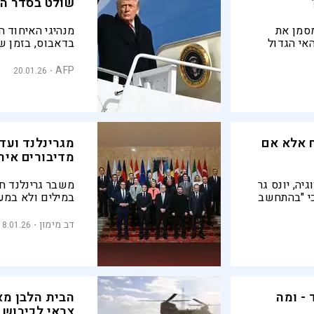
שולט בסדר הי
ה ומסמן את
מנהיגי האיחוד ה
אי הגדול
בדאבוס, בזמן ש
לוהטת של
הסדר העולמי בד
מכסים ויחסים ט
AFP
20.01.26
ח אלא אם
מגרינלנד ועד
מדיבורים איר
ה, יונס גר
משבר גרינלנד ח
כי "בהתחשב
במילים ולא במע
 לי את פרס
לחשוש מהצהרות 
 לחשוב רק
מדינות שלא מצל
דב מימון
18.01.26
לא יצליחו לאכוף
- ומה
הבית הלבן מא
צבאי לכיבוש 