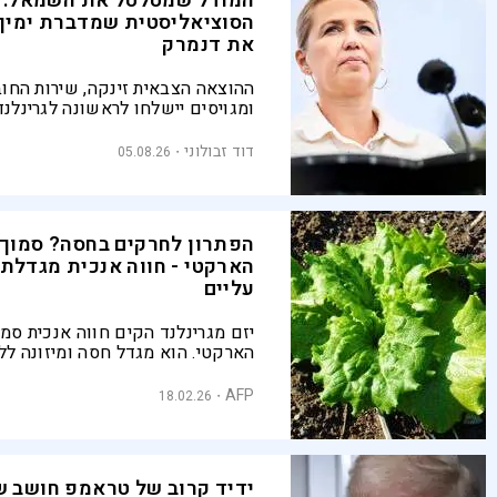
המודל שמטלטל את השמאל:
הסוציאליסטית שמדברת ימין
את דנמרק
ההוצאה הצבאית זינקה, שירות החו
ומגויסים יישלחו לראשונה לגרינלנד
מתכוננת לעימותים החדשים של איר
הממשלה הסוציאליסטית שלה מוכ
דוד זבולוני
05.08.26
לדבר בשפה של ביטחון, גבולות וריב
הפתרון לחרקים בחסה? סמוך 
הארקטי - חווה אנכית מגדלת 
עליים
יזם מגרינלנד הקים חווה אנכית סמו
הארקטי. הוא מגדל חסה ומיזונה לל
כאשר האקלים הקר גורם להיעדרם
ומזיקים הפוגעים בגידולים, ומאפש
AFP
18.02.26
תוצרת נקייה לחלוטין ללא שימוש ב
ידיד קרוב של טראמפ חושב 