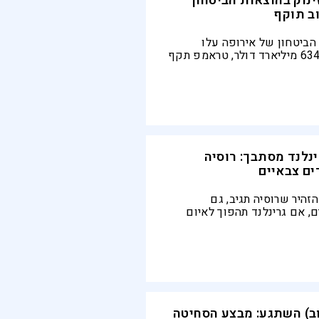
ינוק בהוצאות הביטחון –
ב תוקף
הביטחון של אירופה עלו
ב־11% ויגיעו ל־634 מיליארד דולר, טראמפ תקף
בנאט"ו ודרש יותר תמיכה מול
נלנד מסתבך: רוסיה
ם צבאיים
זהיר שרוסיה תגיב, גם
, אם גרינלנד תהפוך לאיום
. לדבריו, "במקרה של
רינלנד ויצירת יכולות צבאיות
סיה, ננקוט בצעדי נגד הולמים"
ב) השתגע: מבצע הסחיטה