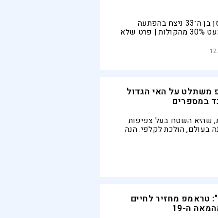
ינס-פרדריק נילסן בן ה־33 ניצח בהפתעה
בבחירות, עם כמעט 30% מהקולות | פרט שלא
מנו: הוא המועמד שהשתמש
יותר נגד דונלד טראמפ,
12
רותיו של נשיא ארצות הברית
אות הפוליטית שלנו"
 משתלט על האי הגדול
נד במספרים
ת, שהיא השטח בעל צפיפות
ה בעולם, הולכת לקלפי. הנה
ונים מעניינים שכדאי לדעת על
": טראמפ מחזיר לחיים
מאה ה-19