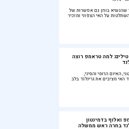
 שהנשיא בוחן גם אפשרות של
שתלטות על האי הצפוני ומזכיר
יו הוסיף כי האיומים אינם
שה מיידית – בעוד דנמרק
הברית האטלנטית
 טילים: למה טראמפ רוצה
נד
, האיום הרוסי והסיני,
 האי מציבים את גרינלנד בלב
רגיש בין וושינגטון, קופנהגן
יב ביטחון, ריבונות והגדרה
פ ואלוף בדמינטון
לנד בחרה ראש ממשלה