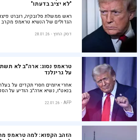
"לא יציב בדעתו"
ראש ממשלת סלובקיה, רוברט פיצו,
הגדולים של הנשיא טראמפ מקרב מ
אירופה, נפגש לאחרונה עם האיש 
- ויצא "מוטרד מאוד" מהשיחה, כך 
דסק החוץ
28.01.26
"פוליטיקו"
טראמפ נסוג: ארה״ב לא תשתל
על גרינלנד
אחרי איומים חסרי תקדים על בעלת
בנאט״ו, נשיא ארה״ב הודיע על הסכ
עם דנמרק והשווקים נרגעו
AFP
22.01.26
הזהב הקפוא: למה טראמפ מ