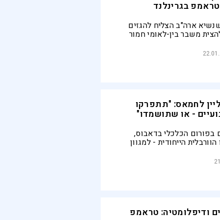
טראמפ בגרינלנד
שנשיא ארה"ב הצליח להגזים
להצית משבר בין-לאומי חמור
י, אך במהרה התגלה שהוא
יוק את מה שרצה מלכתחילה
22.01
ין לחמאס: "תתפרקו
עיים - או שתושמדו"
 בפורום הכלכלי בדאבוס,
הוורבלית הייחודית - למגוון
ק | הוא התחייב שלא יכבוש
ה את איראן "הביריון לשעבר של
21
גם עקץ את נתניהו
ים ודיפלומטיה: טראמפ