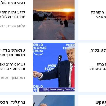
והאיומים של 
 מתומכיו
לרגע נראה היה 
נהיגי
יותר מדי ועלול 
החזק בעולם
סביב האי הצפונ
דווח באתר
הצליח להשיג בד
אלחנן שפייזר
.26
ט בכוח
טראמפ בדד-לי
מנשק תוך שבו
 ברית
נשיא ארה"ב נאם
ם ביטחוני
והתייחס - בדרכו 
נושאים שעל הפר
את גרינלנד, כינ
דסק החוץ
.01.26
המזרח התיכון" ו
תעקש
גרינלנד, מכס