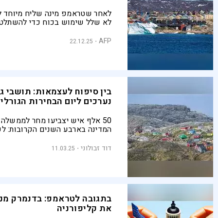
לאחר שטראמפ מינה שליח מיוחד לג
לא שלל שימוש בכוח כדי להשתלט 
דנמרק תזמן את שגריר ארה״ב לשיחת
קופנהגן מזהירה מפגיעה בריבונותה
AFP
22.12.25
גרינלנד מתעקשת שעתידה ייקבע בי
בלבד
בין סיפוח לעצמאות: תושבי ג
נערכים ליום הבחירות הגורלי
50 אלף איש יצביעו מחר לממשלה
המדינה בארבע השנים הקרובות: לכ
סבב בחירות רגיל - בפועל, אמירות
של הנשיא טראמפ באשר לרצונו לס
דוד זבולוני
11.03.25
העניקו תפנית כמעט קיומית ליום ה
בתגובה לטראמפ: בדנמרק מנס
את קליפורניה