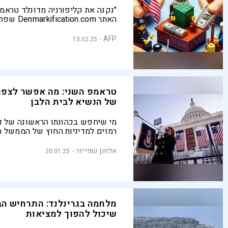
"נקנה את קליפורניה מדונלד טראמפ
האתר tion.com
סאטירית בתגובה להצהרות טראמפ כ
גרינלנד, טריטוריה דנית אוטנומית,
AFP
13.02.25
טראמפ השני: מה אפשר לצפו
של הנשיא לבית הלבן
מי שיחפש בכהונתו הראשונה של ד
רמזים למדיניות החוץ של הממשל ה
להתבדות. סימנים לכך אפשר למצו
הכבד שהפעיל על ישראל בסוגיית 
אלחנן שפייזר
20.01.25
עוד לפני השבעתו הרשמית היום
מלחמה בגרינלנד: התרחיש הבד
שיכול להפוך למציאות