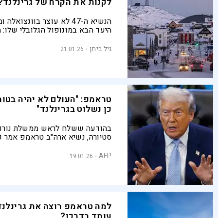
לקנות את הקרח של גרינלנד?
הנשיא ה-47 לא עוצר בוונצואל
היעד הבא במונופול הגלובלי שלו: ה
בעולם שהפך לזירת ההתגוששות ה
המלחמה הקרה החדשה
גיל ביתן
21.01.26
טראמפ: "העולם לא יהיה בטו
כן נשלוט בגרינלנד"
בהודעה ששלח לראש ממשלת נורווגי
סטיורה, נשיא ארה"ב טראמפ אמר 
בכך שמדינתכם החליטה לא להעניק
נובל לשלום, איני מרגיש עוד חובה
AFP
19.01.26
על שלום"
למה טראמפ רוצה את גרינלנד 
עומד בדרכו?