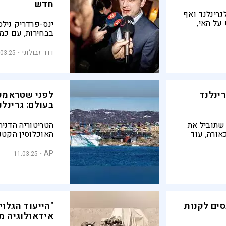
חדש
רינלנד ואף
על האי,
 בירור.
, בעוד
ניתן להתעלם מ
די תושביה
במילים הקשות ב
דוד זבולוני
.03.25
כשהגדיר את אמי
כ"איום על העצמ
רינלנד
לפני שטראמפ
בעולם: גרינל
 שתוביל את
הטריטוריה הדני
אורה, עוד
האוכלוסין הקטנ
יו המתמשכות
כמה עובדות ונת
פח את האי,
גרינלנד
AP
11.03.25
זה
ים לקנות
"הייעוד הגלוי
אידאולוגיה מה