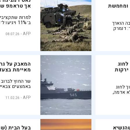
נאט"ו מציגה ז
 ומחמשת
אך טראמפ שו
למרות שתקציבי 
בה הוארך
את בעלות הברית 
: דנמרק
איראן
ופה, וראש
AFP
08.07.26
יחה שאפשר
ונות
לחוג
המאבק על גרי
ירקות
מאיימת בצעדי
שר החוץ לברוב ה
באמצעים צבאיים
ך לחוג
צבאי על מוסקבה
א אדמה,
מיליטריזציה של ג
 של חרקים
AFP
11.02.26
המכוונות נגד רו
ר לו לגדל
חומרי הדברה
שהנשיא
בעל הבית (שו