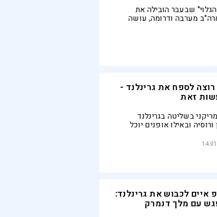
הגלוי" שבעבר הובילה את
ה"ב מערבה ודרומה, עושה
שיא ארה"ב מכריז בקול על
ת הטריטוריה האמריקנית
וצה לספח את גרינלנד -
עשות זאת
ריקני בשליטה בגרינלנד
ורוסיה ובאילו אופנים יוכל
 האי הענק לחלק מארה"ב או
מעמד האמריקנים באזור
14.01
איים לכבוש את גרינלנד:
פגש עם מלך דנמרק