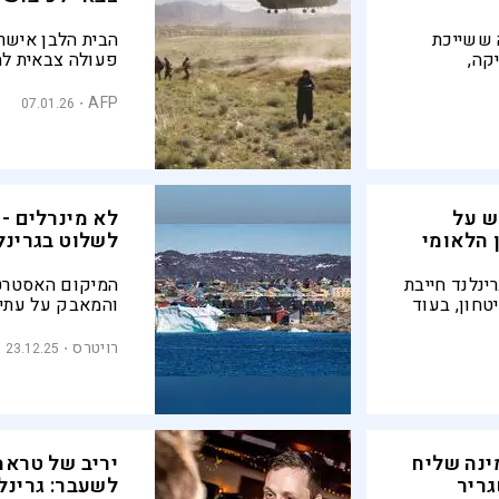
 ששייכת
הבית הלבן אישר
קה,
פעולה צבאית לה
 | הסיבה,
המדינה מרקו רוב
ת מול סין
מצביעים על פלי
AFP
07.01.26
מזהירה מקריסת 
ש על
לא מינרלים -
 הלאומי
לשלוט בגרינל
ינלנד חייבת
המיקום האסטרטגי
טחון, בעוד
והמאבק על עתיד
ם ומזהירות
עימות דיפלומטי 
ותושבי האי – סב
רויטרס
23.12.25
עצמית
ינה שליח
יריב של טראמ
גריר
לשעבר: גרינ