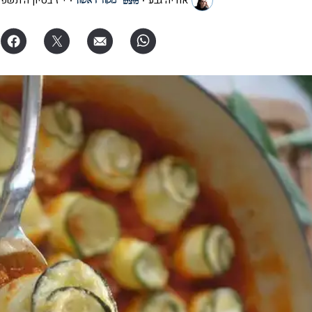
אוריה גבע
י"ז בסיון ה׳תשפ"