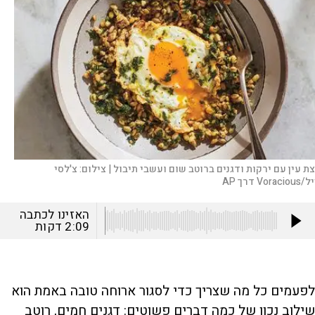
צת עין עם ירקות ודגנים ברוטב שום ועשבי תיבול |
צילום:
צ'לסי
Voraci דרך AP
האזינו לכתבה
2:09
דקות
לפעמים כל מה שצריך כדי לסגור ארוחה טובה באמת הוא
שילוב נכון של כמה דברים פשוטים: דגנים חמים, רוטב