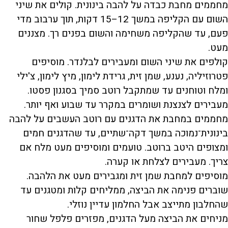
מחממים מחבת כבדה על להבה בינונית. קולים את שיני
השום עם הקליפה במשך 12–15 דקות, תוך ערבוב מדי
פעם, עד שהקליפה משחימה והשום בפנים רך. מצננים
מעט.
קולפים את שיני השום ומעבירים לבלנדר. מוסיפים
פטרוזיליה, נענע, שמן זית, גרידת לימון, מיץ לימון, צ'ילי
ומלח וטוחנים עד שמתקבל רוטב סמיך בסגנון פסטו.
מעבירים לצנצנת ושומרים במקרר עד שבוע ואף יותר.
מחממים במחבת את הדגנים עם רוטב העשבים על להבה
בינונית־נמוכה במשך דקה־שתיים, עד שהדגנים חמים
ומצופים היטב ברוטב. טועמים ומוסיפים מעט מלח אם
צריך. מעבירים לצלחת או קערה.
מוסיפים למחבת שמן זית ומגבירים מעט את הלהבה.
שוברים פנימה את הביצה, ממליחים קלות ומטגנים עד
שהחלבון מתייצב אבל החלמון עדיין נוזלי.
מניחים את הביצה מעל הדגנים, מפזרים פלפל שחור