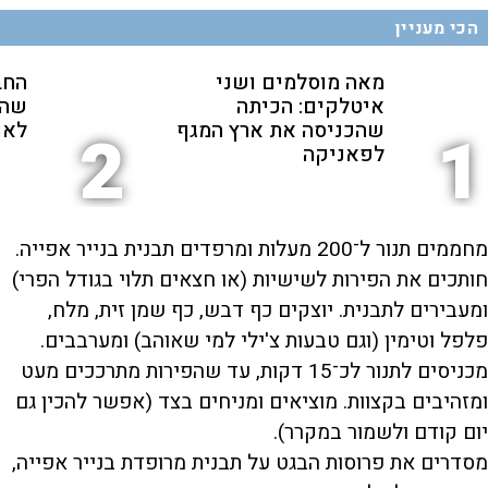
הכי מעניין
מאה מוסלמים ושני
החב
איטלקים: הכיתה
שהת
שהכניסה את ארץ המגף
לאנ
2
1
לפאניקה
מחממים תנור ל־200 מעלות ומרפדים תבנית בנייר אפייה.
חותכים את הפירות לשישיות (או חצאים תלוי בגודל הפרי)
ומעבירים לתבנית. יוצקים כף דבש, כף שמן זית, מלח,
פלפל וטימין (וגם טבעות צ'ילי למי שאוהב) ומערבבים.
מכניסים לתנור לכ־15 דקות, עד שהפירות מתרככים מעט
ומזהיבים בקצוות. מוציאים ומניחים בצד (אפשר להכין גם
יום קודם ולשמור במקרר).
מסדרים את פרוסות הבגט על תבנית מרופדת בנייר אפייה,