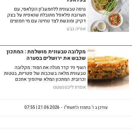
גרסה טבעונית ללחמעג'ון הקלאסי, עם
תערובת פלאפל מתובלת שנאפית על בצק
דקיק ומוגשת לצד טחינה עם מי חמוצים
אוריה גבע
מקלובה טבעונית מושלמת : המתכון
שכבש את ירושלים בסערה
השף ניר קדר מגלה את הסוד: מקלובה
טבעונית מלאה בשכבות של פטריות, בטטות
וכרובית. המתכון המלא שיהפוך אתכם
למאסטרים
אפרת ליכטנשטט
עודכן ב
ו' בתמוז ה׳תשפ"ו
21.06.2026 | 07:55