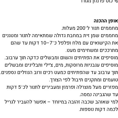
½ כוס פרמזן מגורר
אופן ההכנה
מחממים תנור ל־200 מעלות.
מחממים שמן זית במחבת גדולה שמתאימה לתנור ומטגנים
את הקישואים עם מלח ופלפל כ־7–10 דקות עד שהם
מתרככים ומשחימים מעט.
מוסיפים את הפתיתים והשום ומבשלים כדקה תוך ערבוב.
מוסיפים עגבניות מרוסקות, מים, צ׳ילי ותבלינים ומבשלים
תוך ערבוב עד שהפתיתים כמעט רכים ורוב הנוזלים נספגים.
טועמים ומתקנים תיבול לפי הצורך.
מפזרים מעל מוצרלה ופרמזן ומעבירים לתנור לכ־5 דקות
עד שהגבינה נמסה.
למי שאוהב שכבה זהובה במיוחד – אפשר להעביר לגריל
לכמה דקות נוספות.