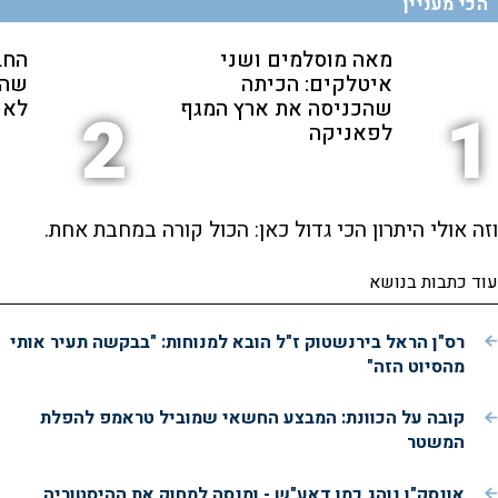
הכי מעניין
מאה מוסלמים ושני
החב
איטלקים: הכיתה
שהת
שהכניסה את ארץ המגף
לאנ
2
1
לפאניקה
וזה אולי היתרון הכי גדול כאן: הכול קורה במחבת אחת.
עוד כתבות בנושא
רס"ן הראל בירנשטוק ז"ל הובא למנוחות: "בבקשה תעיר אותי
מהסיוט הזה"
קובה על הכוונת: המבצע החשאי שמוביל טראמפ להפלת
המשטר
אונסק"ו נוהג כמו דאע"ש - ומנסה למחוק את ההיסטוריה