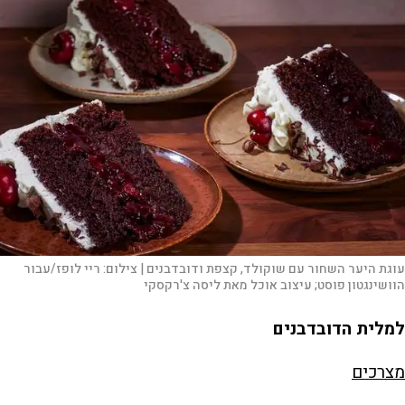
עוגת היער השחור עם שוקולד, קצפת ודובדבנים |
צילום:
ריי לופז/עבור
הוושינגטון פוסט; עיצוב אוכל מאת ליסה צ'רקסקי
למלית הדובדבנים
מצרכים