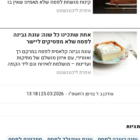
קינוח מושחת לפסח שלא תאמינו שאין בו
קמח
אפרת ליכטנשטט
אחת שתכינו כל שנה: עוגת גבינה
לפסח שלא מפסיקים ליישר
עוגת גבינה קלאסית לפסח במרקם רך
ואוורירי, עם איזון מושלם של מתיקות
ועדינות – מושלמת לאירוח וגם ליד הקפה
של הבוקר
אפרת ליכטנשטט
עודכן ב
ז' בניסן ה׳תשפ"ו
25.03.2026 | 13:18
תגיות
עוגה כשרה לפסח
עוגת שוקולד לפסח
מתכונים לפסח