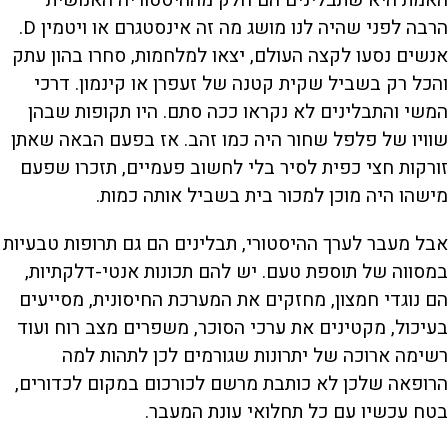
הרבה לפני שהיה לנו מושג מה זה אינסטגרם או ויטמין D.
אנשים נסעו לקצה העולם, יצאו למלחמות, סחרו בהון עתק
והכל רק בשביל שקית קטנה של זעפרן או קינמון. דרכי
המשי והתבלינים לא נקראו ככה סתם. היו תקופות שבהן
שוויו של פלפל שחור היה כמו זהב. אז בפעם הבאה שאתן
זורקות חצי כפית לסיר בלי לחשוב פעמיים, תזכרו שפעם
מישהו היה מוכן למכור בית בשביל אותה כמות.
אבל מעבר לערך ההיסטורי, תבלינים הם גם תרופות טבעיות
במסווה של תוספת טעם. יש להם תכונות אנטי-דלקתיות,
הם נוגדי חמצון, מחזקים את המערכת החיסונית, מסייעים
בעיכול, מקטינים את ערכי הסוכר, משפרים מצב רוח ועוד
רשימה ארוכה של יתרונות שגורמים לכן לתהות למה
הרופאה שלכן לא כותבת מרשם לכורכום במקום לכדורים,
בטח עכשיו עם כל תחלואי עונת המעבר.