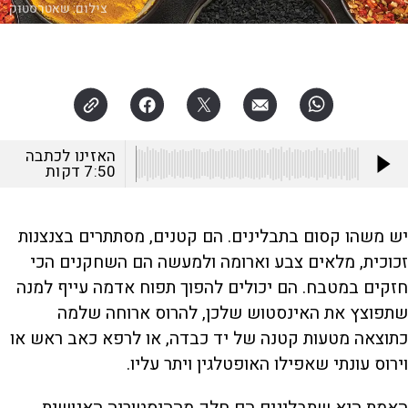
צילום:
שאטרסטוק
האזינו לכתבה
7:50
דקות
יש משהו קסום בתבלינים. הם קטנים, מסתתרים בצנצנות
זכוכית, מלאים צבע וארומה ולמעשה הם השחקנים הכי
חזקים במטבח. הם יכולים להפוך תפוח אדמה עייף למנה
שתפוצץ את האינסטוש שלכן, להרוס ארוחה שלמה
כתוצאה מטעות קטנה של יד כבדה, או לרפא כאב ראש או
וירוס עונתי שאפילו האופטלגין ויתר עליו.
האמת היא שתבלינים הם חלק מההיסטוריה האנושית