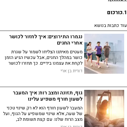
1.כורכום
עוד כתבות בנושא
נגמרו התירוצים: איך לחזור לכושר
אחרי החגים
מעטים מאיתנו הצליחו לשמור על שגרת
כושר במהלך החגים, אבל עכשיו הגיע הזמן
לקחת את עצמנו בידיים. כך תחזרו לכושר
בלי לרוץ מרתון - ואפשר אפילו להתחיל
דורית בן ארי
מאימונים קלילים בבית
גוף, תזונה ומצב רוח: איך המעבר
לשעון חורף משפיע עלינו
המעבר לשעון חורף הוא לא רק שינוי טכני
של שעה, אלא שינוי שמשפיע על הגוף, ועל
מצב הרוח שלנו. עם קצת תשומת לב,
חשיפה לאור טבעי, התאמה של שעות
דורית בן ארי