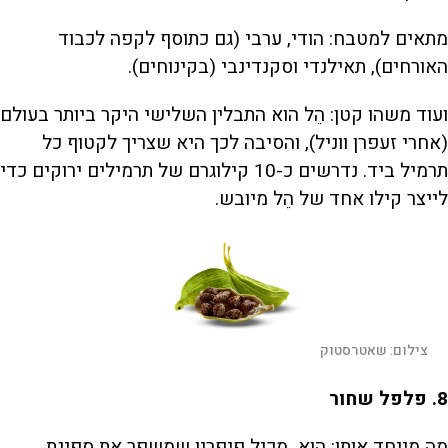
מתאים למטבח: הודי, ערבי (גם כתוסף לקפה לכבוד
האורחים), תאילנדי וסקנדינבי (בקינוחים).
ועוד משהו קטן: הֵל הוא התבלין השלישי היקר ביותר בעולם
(אחרי זעפרן ווניל), והסיבה לכך היא שצריך לקטוף כל
תרמיל ביד. נדרשים כ-10 קילוגרם של תרמילים ירוקים כדי
לייצר קילו אחד של הֵל מיובש.
צילום:
שאטרסטוק
8
. פלפל שחור
מה מייחד אותו: הוא מכיל פיפרין שמשפר את ספיגת