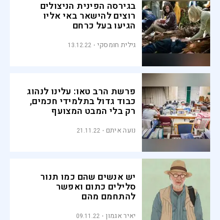
בגירסה הפינית הניצולים
רוצים להישאר באי אליו
הגיעו בעל כרחם
גילית חומסקי
13.12.22
פרשת הרב טאו: עלינו לנהוג
כבוד גדול בתלמידי חכמים,
רק בלי המבט המצועף
וההתמסרות המוחלטת
נועה איתם
21.11.22
יש אנשים שהם כמו תנור
סלילים כתום ואפשר
להתחמם מהם
יאיר אגמון
09.11.22