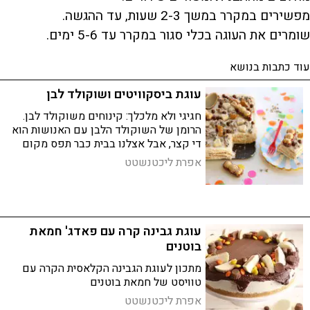
מפשירים במקרר במשך 2-3 שעות, עד ההגשה.
שומרים את העוגה בכלי סגור במקרר עד 5-6 ימים.
עוד כתבות בנושא
עוגת ביסקוויטים ושוקולד לבן
חגיגי ולא מלכלך: קינוחים משוקולד לבן.
הרומן של השוקולד הלבן עם האנושות הוא
די קצר, אבל אצלנו בבית כבר תפס מקום
מכובד. יש לכך הרבה מאוד סיבות והעיקרית
אפרת ליכטנשטט
- הוא מאוד טעים
עוגת גבינה קרה עם פאדג' חמאת
בוטנים
מתכון לעוגת הגבינה הקלאסית הקרה עם
טוויסט של חמאת בוטנים
אפרת ליכטנשטט