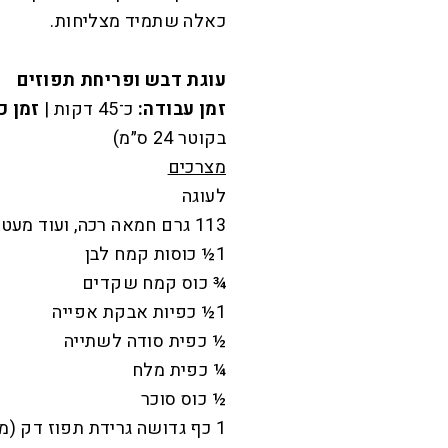
כאלה שתמיד מצליחות.
עוגת דבש ופריחת תפוזים
זמן עבודה:
כ־45 דקות |
זמן כ
בקוטר 24 ס״מ)
מצרכים
לעוגה
113 גרם חמאה רכה, ועוד מעט לשימון התבנית
1½ כוסות קמח לבן
¾ כוס קמח שקדים
1½ כפיות אבקת אפייה
½ כפית סודה לשתייה
¼ כפית מלח
½ כוס סוכר
1 כף גדושה גרידת תפוז דק (מ־2 תפוזים)