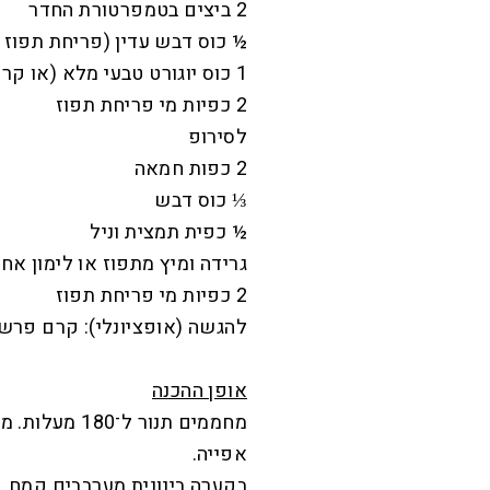
2 ביצים בטמפרטורת החדר
½ כוס דבש עדין (פריחת תפוז א
1 כוס יוגורט טבעי מלא (או קרם פרש)
2 כפיות מי פריחת תפוז
לסירופ
2 כפות חמאה
⅓ כוס דבש
½ כפית תמצית וניל
גרידה ומיץ מתפוז או לימון אח
2 כפיות מי פריחת תפוז
להגשה (אופציונלי): קרם פרש
אופן ההכנה
מחממים תנור 
אפייה.
בקערה בינונית מערבבים קמח, 