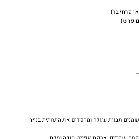
ו פרחי בר)
ד
ל־180 מעלות. משמנים תבנית עגולה ומרפדים את התחתית בנייר
קמח שקדים, אבקת אפייה, סודה ומלח.