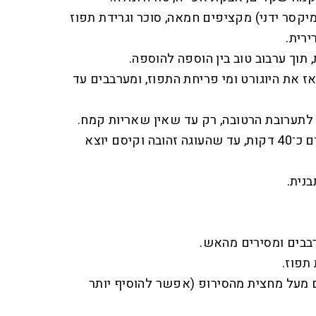
קסר ידני) מקציפים חמאה, סוכר וגרידת תפוז
ירית.
תוך ערבוב טוב בין הוספה להוספה.
ז את היוגורט ומי פריחת התפוז, ומערבבים עד
תערובת הרטובה, רק עד שאין שאריות קמח.
יוצקים לתבנית, מיישרים ואופים כ־40 דקות, עד שהעוגה זהובה וקיסם יוצא
רבבים ומסירים מהאש.
תפוז.
ם מעל מחצית מהסירופ (אפשר להוסיף יותר