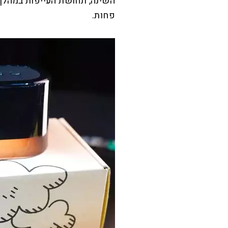
השינה, תחושת העייפות במהלך
פחות.