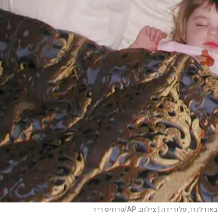
באורלנדו, פלורידה |
צילום:
AP/טרוויס ריד