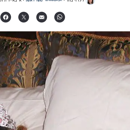
לינדזי בוור
א' באייר ה׳ת