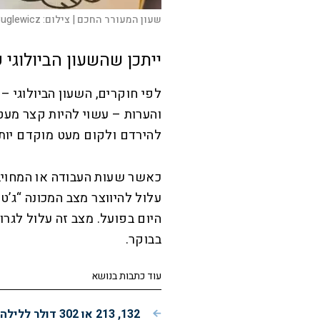
שעון המעורר החכם |
צילום:
uglewicz
ייתכן שהשעון הביולוגי
לפי חוקרים, השעון הביולוגי –
והערות – עשוי להיות קצר מעט
להירדם ולקום מעט מוקדם יותר
כאשר שעות העבודה או המחויבו
עלול להיווצר מצב המכונה “ג’ט 
היום בפועל. מצב זה עלול לגרו
בבוקר.
עוד כתבות בנושא
132, 213 או 302 דולר ללילה: איזה מלון בברצלונה נותן הכי הרבה תמורה?