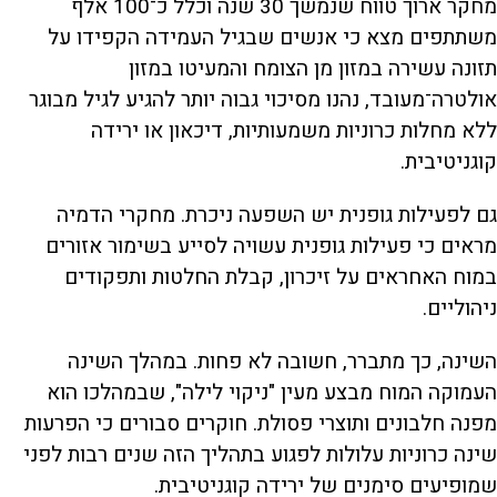
מחקר ארוך טווח שנמשך 30 שנה וכלל כ־100 אלף
משתתפים מצא כי אנשים שבגיל העמידה הקפידו על
תזונה עשירה במזון מן הצומח והמעיטו במזון
אולטרה־מעובד, נהנו מסיכוי גבוה יותר להגיע לגיל מבוגר
ללא מחלות כרוניות משמעותיות, דיכאון או ירידה
קוגניטיבית.
גם לפעילות גופנית יש השפעה ניכרת. מחקרי הדמיה
מראים כי פעילות גופנית עשויה לסייע בשימור אזורים
במוח האחראים על זיכרון, קבלת החלטות ותפקודים
ניהוליים.
השינה, כך מתברר, חשובה לא פחות. במהלך השינה
העמוקה המוח מבצע מעין "ניקוי לילה", שבמהלכו הוא
מפנה חלבונים ותוצרי פסולת. חוקרים סבורים כי הפרעות
שינה כרוניות עלולות לפגוע בתהליך הזה שנים רבות לפני
שמופיעים סימנים של ירידה קוגניטיבית.