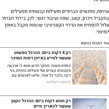
שיחות, מפגשים חברתיים ופעילות קבוצתית מפעילים
במקביל זיכרון, קשב, שפה ועיבוד רגשי. לכן, בידוד חברתי
עלול להפחית את הגירוי הקוגניטיבי שהמוח מקבל באופן
יומיומי.
עוד כתבות בנושא
רק 4 דקות ביום: ההרגל הפשוט
שעשוי לסייע באיזון רמות הסוכר
כותרת משנה: מחקר חדש מצא כי ארבעה
מקטעים קצרים של פעילות גופנית, בני
דקה בלבד כל אחד, סייעו לאנשים עם
סוכרת מסוג 2 לשפר את איזון הסוכר בדם.
גרטשן ריינולדס
החוקרים אומרים: גם מעט תנועה יכולה
לעשות הבדל
רק חמש דקות ביום: ההרגל הקטן
שעשוי להאריך חיים