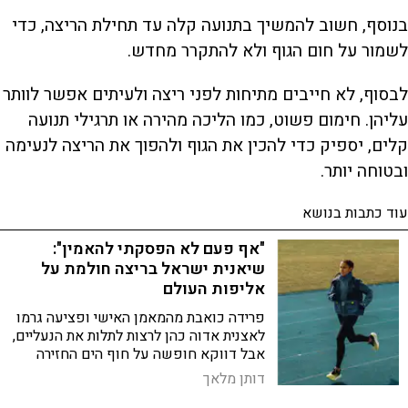
בנוסף, חשוב להמשיך בתנועה קלה עד תחילת הריצה, כדי
לשמור על חום הגוף ולא להתקרר מחדש.
לבסוף, לא חייבים מתיחות לפני ריצה ולעיתים אפשר לוותר
עליהן. חימום פשוט, כמו הליכה מהירה או תרגילי תנועה
קלים, יספיק כדי להכין את הגוף ולהפוך את הריצה לנעימה
ובטוחה יותר.
עוד כתבות בנושא
"אף פעם לא הפסקתי להאמין":
שיאנית ישראל בריצה חולמת על
אליפות העולם
פרידה כואבת מהמאמן האישי ופציעה גרמו
לאצנית אדוה כהן לרצות לתלות את הנעליים,
אבל דווקא חופשה על חוף הים החזירה
אותה למסלול, להמשיך לשבור שיאים ולרוץ
דותן מלאך
עד לאולימפיאדת לוס–אנג'לס