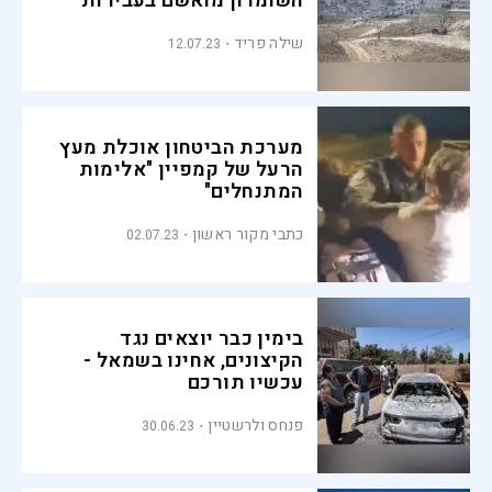
השומרון מואשם בעבירות
טרור
שילה פריד
12.07.23
מערכת הביטחון אוכלת מעץ
הרעל של קמפיין "אלימות
המתנחלים"
כתבי מקור ראשון
02.07.23
בימין כבר יוצאים נגד
הקיצונים, אחינו בשמאל -
עכשיו תורכם
פנחס ולרשטיין
30.06.23