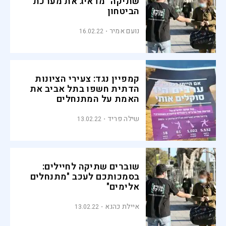
שתיקה" מדאיג את מערכת
הביטחון
נועם אמיר
16.02.22
קמפיין נגד: צעירי הציונות
הדתית חשפו בתל אביב את
האמת על המתנחלים
שילה פריד
13.02.22
שוברים שתיקה לחיילים:
בסמכותכם לעכב "מתנחלים
אלימים"
איילת כהנא
13.02.22