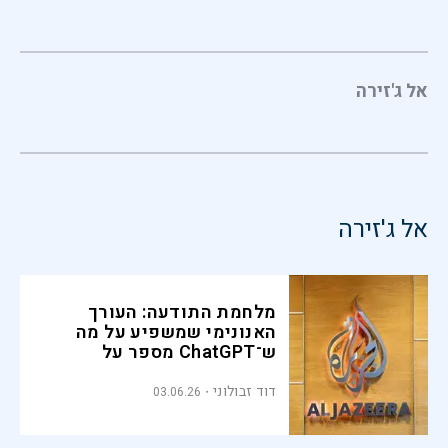
אל ג'זירה
אל ג'זירה
מלחמת התודעה: העורך
האנונימי שמשפיע על מה
ש־ChatGPT מספר על
אל־ג'זירה
דוד זבולוני
03.06.26