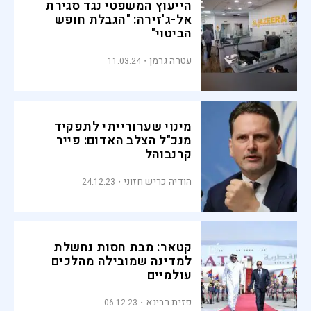
הייעוץ המשפטי נגד סגירת
אל-ג'זירה: "הגבלת חופש
הביטוי"
עטרה גרמן
11.03.24
מינוי שערורייתי לתפקיד
מנכ"ל הצלב האדום: פייר
קרנבוהל
הודיה כריש חזוני
24.12.23
קטאר: מבת חסות נחשלת
למדינה שמובילה מהלכים
עולמיים
פזית רבינא
06.12.23