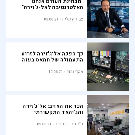
"מבחינת העולם אנחנו
האלטרנטיבה לאל-ג'זירה"
צביקה קליין
03.08.21
כך הפכה אל־ג'זירה לזרוע
התעמולה של חמאס בעזה
אסף גבור
10.06.21
הכר את האויב: אל־ג'זירה
והג'יהאד התקשורתי
ד"ר מרדכי קידר
09.06.21