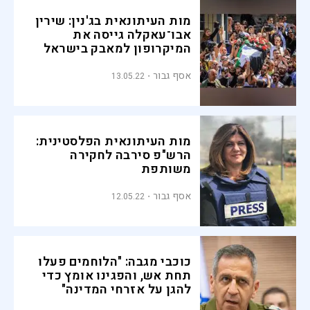
מות העיתונאית בג'נין: שירין
אבו־עאקלה גייסה את
המיקרופון למאבק בישראל
אסף גבור
13.05.22
מות העיתונאית הפלסטינית:
הרש"פ סירבה לחקירה
משותפת
אסף גבור
12.05.22
כוכבי מגבה: "הלוחמים פעלו
תחת אש, והפגינו אומץ כדי
להגן על אזרחי המדינה"