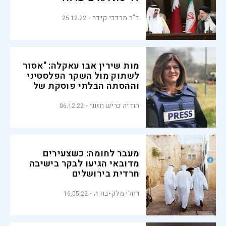
ד"ר מרדכי קידר
25.12.22
מות שירין אבו עאקלה: "אסור
לשתוק מול השקר הפלסטיני
וההסתה הבלתי פוסקת של
אבו מאזן"
הודיה כריש חזוני
06.12.22
מעבר לחומה: כשצעירים
מדובאי הגיעו לבקר בישיבה
חרדית בירושלים
רחלי מלק-בודה
16.05.22