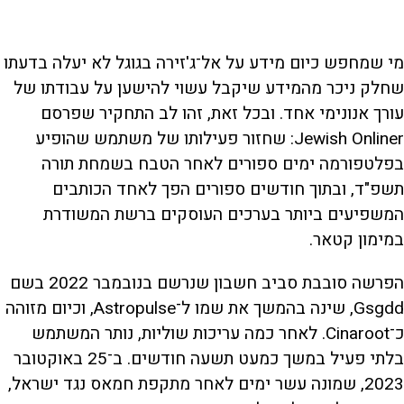
מי שמחפש כיום מידע על אל־ג'זירה בגוגל לא יעלה בדעתו
שחלק ניכר מהמידע שיקבל עשוי להישען על עבודתו של
עורך אנונימי אחד. ובכל זאת, זהו לב התחקיר שפרסם
Jewish Onliner: שחזור פעילותו של משתמש שהופיע
בפלטפורמה ימים ספורים לאחר הטבח בשמחת תורה
תשפ"ד, ובתוך חודשים ספורים הפך לאחד הכותבים
המשפיעים ביותר בערכים העוסקים ברשת המשודרת
במימון קטאר.
הפרשה סובבת סביב חשבון שנרשם בנובמבר 2022 בשם
Gsgdd, שינה בהמשך את שמו ל־Astropulse, וכיום מזוהה
כ־Cinaroot. לאחר כמה עריכות שוליות, נותר המשתמש
בלתי פעיל במשך כמעט תשעה חודשים. ב־25 באוקטובר
2023, שמונה עשר ימים לאחר מתקפת חמאס נגד ישראל,