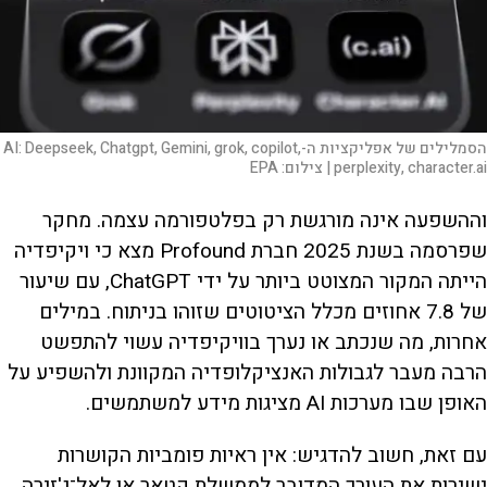
הסמלילים של אפליקציות ה-AI: Deepseek, Chatgpt, Gemini, grok, copilot,
perplexity, character.ai |
צילום:
EPA
וההשפעה אינה מורגשת רק בפלטפורמה עצמה. מחקר
שפרסמה בשנת 2025 חברת Profound מצא כי ויקיפדיה
הייתה המקור המצוטט ביותר על ידי ChatGPT, עם שיעור
של 7.8 אחוזים מכלל הציטוטים שזוהו בניתוח. במילים
אחרות, מה שנכתב או נערך בוויקיפדיה עשוי להתפשט
הרבה מעבר לגבולות האנציקלופדיה המקוונת ולהשפיע על
האופן שבו מערכות AI מציגות מידע למשתמשים.
עם זאת, חשוב להדגיש: אין ראיות פומביות הקושרות
ישירות את העורך המדובר לממשלת קטאר או לאל־ג'זירה,