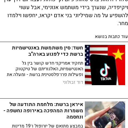
ויקיפדיה, שנערך בידי משתמש אנונימי, אבל עשוי
להשפיע על מה שמיליוני בני אדם יקראו, יחפשו וילמדו
מחר.
עוד כתבות בנושא
חשד: סין משתמשת באנטישמיות
ברשת כדי לפגוע בארה"ב
תחקיר אמריקני חדש קושר בין גל
האנטישמיות, האלגוריתם של טיקטוק
ופעילות פרו־פלסטינית ברשת - ומעלה את
האפשרות שסין משתמשת בעוינות כלפי
דוד זבולוני
ישראל כדי להסיט את תשומת הלב ממנה
ולערער את ארצות הברית מבפנים
איראן ברשת: מלחמת התודעה של
משמרות המהפכה באירופה נחשפה -
ונחסמה
במבצע מתואם של יורופול ו־19 מדינות