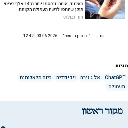
האיחוד, אותרו ונחסמו יותר מ־14 אלף פריטי
תוכן שיוחסו לרשת תעמולה מקוונת
הקשורה למשטר, ובהם מסרים רדיקליים,
דוד זבולוני
סרטונים שנוצרו בבינה מלאכותית והסתה
לנקמה נגד אויבי המשטר
עודכן ב
י"ח בסיון ה׳תשפ"ו
03.06.2026 | 12:42
תגיות
ChatGPT
אל ג'זירה
ויקיפדיה
בינה מלאכותית
תעמולה