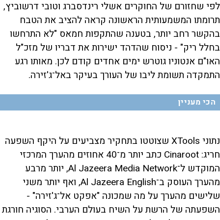
לפי שחזורם של החוקרים אשלי רינדסברג וטובי דרשוביץ,
תרומתו המשמעותית הראשונה קראה להציב את הטבח
בהקשר רחב יותר, בטענה שהתקפות חמאס "לא התרחשו
בחלל ריק" - ניסוח שהדהד ישירות את דבריו של מזכ"ל
האו"ם אנטוניו גוטרש ימים אחדים קודם לכן. מאותו רגע
התמקדה תשומת ליבו של העורך בעיקר באל־ג'זירה.
הכי מעניין
נתוני XTools שצוטטו בתחקיר מצביעים על היקף השפעה
חריג: Cinaroot כתב יותר מ־40 אחוזים מהערך המרכזי
המוקדש ל־Al Jazeera Media Network, יותר מרבע
מהערך העוסק ב־Al Jazeera English, ואף יותר משני
שלישים מהערך על מה שמכונה "אפקט אל־ג'זירה" -
השפעתה של הרשת על השיח בעולם הערבי. הסוגיה חורגת