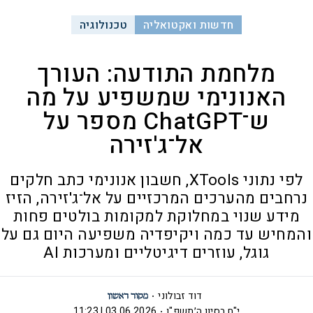
חדשות ואקטואליה
טכנולוגיה
מלחמת התודעה: העורך
האנונימי שמשפיע על מה
ש־ChatGPT מספר על
אל־ג'זירה
לפי נתוני XTools, חשבון אנונימי כתב חלקים
נרחבים מהערכים המרכזיים על אל־ג'זירה, הזיז
מידע שנוי במחלוקת למקומות בולטים פחות
והמחיש עד כמה ויקיפדיה משפיעה היום גם על
גוגל, עוזרים דיגיטליים ומערכות AI
דוד זבולוני
י"ח בסיון ה׳תשפ"ו
03.06.2026 | 11:23