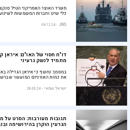
כלי שיט וחברות המשמשות לשינוע 
הנפט האיראני
JNS
04.12.24
דו"ח חסוי של האו"ם: איראן ק
מתמיד לנשק גרעיני
במסמך נחשף כי איראן הגדילה בא
את כמות האורניום המועשר שברשו
המשמעות? וגם: האם ביידן מונע ב
איראן ולמה?
ישראל שמאי
28.05.24
תגובות מעורבות: הסרט על מ
הגרעין הוקרן בהירושימה ובנ