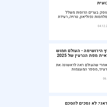
ועית
וסק בערים הרוסות משלל
מלחמות נפוליאון, טרויה, רעידת
גם קומדיה ישראלית מצליחה
04.12.
וץ הירושימה - העולם חמוש
ת מפת הגרעין של 2025
אחרי שהעולם ראה לראשונה את
עיני, מספר המעצמות
טומי רק הולך וגדל | כיום
רסנלים מסוכנים פי כמה,
06
שוב מעלה הילוך
אני: לא נסכים להסכם