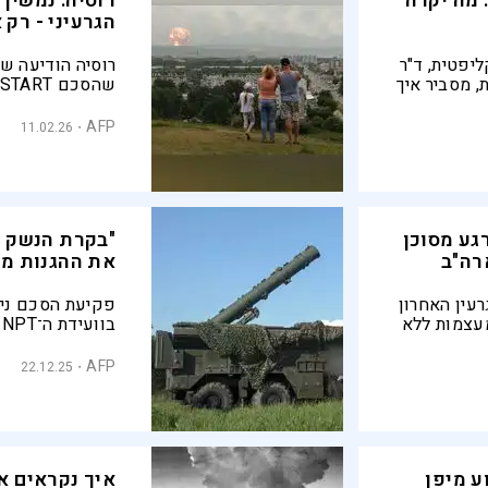
: מה יקרה
רוסיה: נמשיך
הגרעיני - רק
יפטית, ד"ר
רוסיה הודיעה ש
ת, מסביר איך
ם תרחיש
תעמוד בהן גם כן
תקפה, אבל רק ב
AFP
11.02.26
גע מסוכן
"בקרת הנשק 
רה"ב
את ההגנות מפ
עין האחרון
פקיעת הסכם ניו
מעצמות ללא
ב
חות סביב
מנגנוני הפיקוח 
טיים בין
מתיחות בין ארה״ב
AFP
22.12.25
חדשות מגבירות 
ע מיפן
איך נקראים א