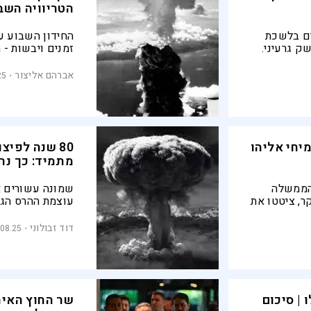
הטריוויה השב
רם בלשכת
החידון השבוע ע
 גרעיני.
זמנים ויבשות - 
ו אדום,
אדמה באפריקה ו
לם מחיר
אחת
אברהם אליצור
25
יחי אליהו
80 שנה לפיצ
מתמיד: כך נראי
 הממשלה
שמונה עשורים 
ר, ציטטו את
עוצמת ההרס הגר
שמעותם.
המחזיקות בנשק א
ך 300 אלף ₪ מלפיד,
תשע מאיימות בא
דוד זבולוני
.08.25
אדמקר
והמרוץ הגרעיני 
 | סיכום
שר החוץ האיר