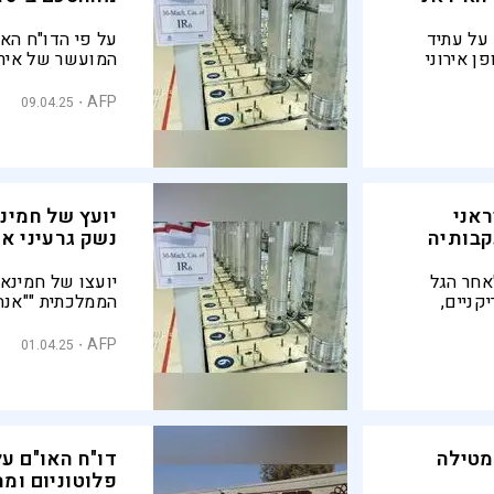
 על עתיד
על פי הדו"ח האח
פן אירוני
ום התחיל
 העניק את
AFP
09.04.25
| הסיפור
שנקבעה בהסכם 015
ראני
יועץ של חמינ
קבותיה
נשק גרעיני א
לאחר הגל
יועצו של חמינאי,
קניים,
הממלכתית ""אנחנ
ושאת
אבל אם בשלב מ
ש הסביר
באיראן בעצמכם 
AFP
01.04.25
, לשגר מאות
איראן לקבל החל
דית
מטילה
דו"ח האו"ם על
פלוטוניום ומ