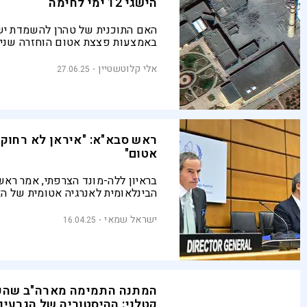
הישגי 12 ימי לחימה
האם התוכנית של טהרן להשמדת י
באמצעות פצצת אטום הוחזרה שנים
אילו אתרים הותקפו, ומה אפשר עו
בעתיד? סיכום קצר 
אלי קלוטשטיין
27.06.25
האיראני
ראש סבא"א: "איראן לא רחוק
אטום"
בראיון ללה-מונד הצרפתי, אמר ראש
הבינלאומית לאנרגיה אטומית של הא
גרוסי: "כמו בפאזל, לאיראן יש את
יכולים בסופו של דבר להרכיב אותם
ישראל שמאי
16.04.25
המתנה התמימה מארה"ב שהפ
קטלני: ההיסטוריה של הגרעין