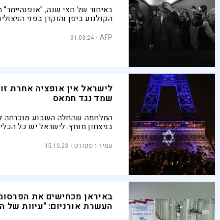
באיחור של חצי שנה, "אופנהיימר" ה
הקולנוע ביפן והוקרן בפני הניצול
מתקפת פצצות האטום שסיימה את
העולם השנייה
AFP
31.03.24
לישראל אין אופציה אחרת ז
שמד נגד חמאס
המלחמה שהחלה השבוע מוכרחה ל
בניצחון מוחץ. לישראל יש כל הכל
זאת, כולל לגיטמציה בינלאומית רח
כמה אתגרים
עמיר רפפורט
15.10.23
באיראן מכחישים את הפרסומ
העשרת אורניום: "עיוות של ה