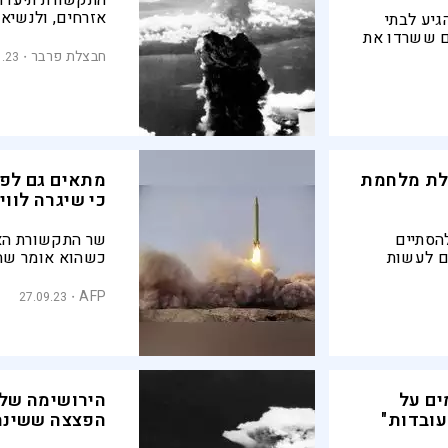
התקשורת תיעדה 
אזרחים, ולנשיא
גיע לבתי
שינתה לגמרי את 
ים ששרדו את
האירועים שקדמ
 מלחמת
חבצלת פרבר
1.23
יפן מביאה את ש
תיאור רגיש של ה
ולת מלחמת
מתאים גם לפצ
כי שיגרה לווי
הסתיים
שר התקשורת האי
ים לעשות
כשהוא אומר שהלו
בה, אבל גם
סביב כדור הארץ 
קאסד
AFP
27.09.23
ים על
הירושימה שלא
עובדות"
הפצצה ששינת