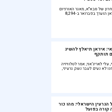
רון של סבא"א, מאגר האורניום
המועשר של איראן הוערך בפברואר ב-8,294
קילוגרם – עלייה של 1,690 קילוגרם מאז הדו"ח
הרבעוני הקודם. הכמות הזו היא פי 41 מהמגבלה
2
אי: איראן תיאלץ להשיג
ם תותקף
 עלי לאריג'אני, אמר לטלוויזיה
ו לא נעים לעבר נשק גרעיני,
סוים תתקדמו לעבר הפצצה
או דרך ישראל, תאלצו את
טה אחרת"
 הגרעין הישראלי: מהו כור
ה קורה בפועל