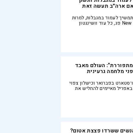
 לעמוד במגבלות הנשק
 אם ארה״ב תעשה זאת
תמשיך לעמוד במגבלות, למרות
שהסכם New START פג, כל עוד וושינגטון
. לברוב הבהיר: "המגבלה
תנאי אחד"
מתפוררת": העולם מאבד
ני מלחמה גרעינית
־סטארט בפברואר וכישלון צפוי
וועידת ה־NPT באפריל מאיימים להחליש את
הגרעיני בעולם. במקביל,
, רוסיה וסין וטכנולוגיות
את הסיכון למשבר
נשים ששרדו פצצת אטום?