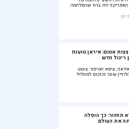
ראיות לפשעי מלחמה נגד
 האמריקני היה ברור שהמלחמה
הכללים. כרונולוגיה של
ו להשלכת פצצת האטום על
20.1
לל ההיבטים של הפרויקט, כולל
דמויות והדילמות
צות אטום: איראן טוענת
ן ריגול חדש
ראני, עיסא זארפור. צוטט
ויין שוגר והוכנס למסלול
על ידי הטיל התלת שלבי -
 תחזור: כך הופלה
ה את העולם