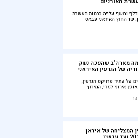
שרת האורניום
דלף וחשף עלייה ברמות העשרת
, שר החוץ האיראני עבאס
י איראן לא תסכים להגביל את
 למטרות אזרחיות
ה מארה"ב שהפכה נשק
וריה של הגרעין האיראני
ם על עתיד פרויקט הגרעין,
אופן אירוני למדי, המירוץ
האיראני לפצצת האטום התחיל 1967 כאשר
ר העניק את הכור הגרעיני
14
רסי | הסיפור המלא
ן המצליחה של איראן: