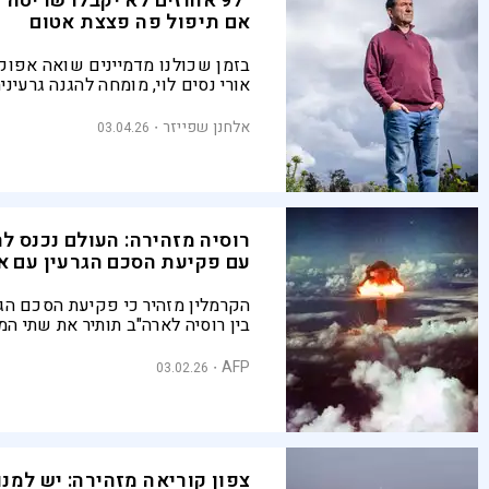
"97 אחוזים לא יקבלו שריטה"
אם תיפול פה פצצת אטום
בזמן שכולנו מדמיינים שואה אפוקל
אורי נסים לוי, מומחה להגנה גרעיני
מדינת ישראל יכולה להתמודד גם ע
קיצון של פצצת אטום
אלחנן שפייזר
03.04.26
רוסיה מזהירה: העולם נכנס לר
עם פקיעת הסכם הגרעין עם א
הקרמלין מזהיר כי פקיעת הסכם הגר
בין רוסיה לארה"ב תותיר את שתי ה
מגבלות פיקוח, לאחר שנים של מתי
אוקראינה וקיפאון במגעים הדיפלומ
AFP
03.02.26
וושינגטון למוסקבה
צפון קוריאה מזהירה: יש למנו