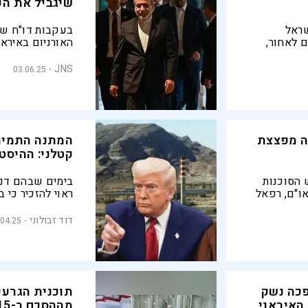
שיגביל את הע
שראל
בעקבות דו"ח ש
 לאחור,
האורניום באיראן
ד לעשות
עראקצ'י הצהיר כ
של 12 ימי מלחמה בגרעין
העשרת האורניום
JNS
03.06.25
ה מפצצת
המתנה התמימ
קטלני: ההיסט
 הסוכנות
בימים שבהם דני
ו"ם, רפאל
ראוי להזכיר כי ב
 החלקים והם
"
הנשיא אייזנהאוא
דוד זבולוני
.04.25
הראשון לשאה הפ
כה נשק
תוכנית הגרעי
 האיראני
מההסכם ב-2015 ועד עכשיו