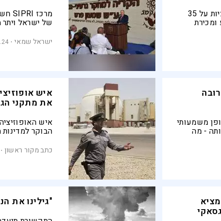
משרד האוצר האמריקני הטיל סנקציות על 35
מרכז 
ומכירת
של ישראל ויתר מ
פלוטוניום? ומהם
הגרעיניות של י
ישראל שמאי
.24
רובה
איש אופוזיציה
את מתקני הגר
ופן משמעותי
איש האופוזיציה 
תה - מה
הבוקר למדינות 
יקורת על
התקיפה האיראני
בהשתי בישראל וה
כתב מקור ראשון
האיראנית הראשו
מציא
"גילינו את הנ
גסאקי