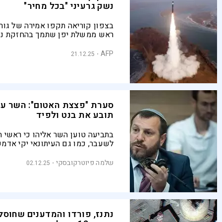
נשק גרעיני "בכל מחיר"
בצפון קוריאה תקפו אמירה של גו
ראש ממשלת יפן שתמך בהחזקת נשק
פיונגיאנג טענה כי מדובר בחציית ק
והזהירה שאסיה והעולם עלולים לש
AFP
21.12.25
כבד
סערת "פצצת האטום": השר עמ
תובע את בנט ולפיד
בתביעה טוען השר אליהו כי ראשי
לשעבר, כמו גם העיתונאי יקי אדמק
דבריו בריאיון באופן שסילף את מ
אליהו תובע פיצוי בס
שלמה פיוטרקובסקי
02.12.25
סכום זהה מבנט ומחצית הסכום מ
נתנז, פורדו והמדענים שחוסלו