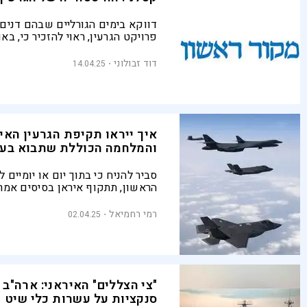
דווקא בימים הגורליים שבהם דנים
פרויקט הגרעין, ראוי להזכיר כי, באו
למדי, המירוץ האיראני לפצצת האט
ב־1967 כאשר הנשיא אייזנהאואר
דוד זבולוני
14.04.25
הכור הגרעיני הראשון לשאה הפרסי 
המלא
איך ייראו תקיפת הגרעין האי
והמלחמה הכוללת שתבוא בע
סביר להניח כי בתוך יום או יומיים 
הראשון, תתקוף איראן בסיסים אמרי
תפגע בנתיבי שיט, תנסה להטביע נ
מטוסים, ותתקוף את ישראל. התרחי
רמי רחמיאל
02.04.25
ביותר הוא שאיראן תנסה, לאחר מכן
טילים בליסטיים לעבר המדינה היהו
"צי הצללים" האיראני: ארה"ב 
סנקציות על עשרות כלי שיט