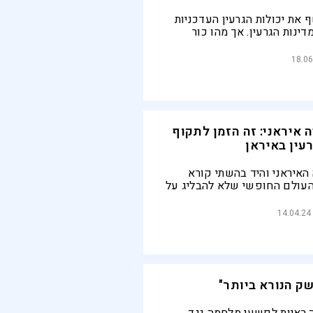
SIPRI חשף את יכולות הגרעין העדכניות
דינות הגרעין. אך מהו כור
 השינויים שחלו ביכולות
שראל והעולם?
18.06
 איראני: זה הזמן לתקוף
עין באיראן
האיראני והיד בהשתי קורא
העולם החופשי שלא להבליג על
ת. בתחילת השנה ביקר והיד
יה מנהיג האופוזיציה
14.04.24
ן שנאם בכנסת ישראל
שק הנורא ביותר"