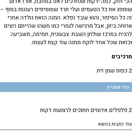
הכי חזק. כמה ירקות שנחרכים לאט במחבת, אורז אדום
שסופג את כל הטעמים ועלי תרד שמוסיפים רעננות בסוף –
זה כל הסיפור, והוא עובד נפלא. המנה הזאת נולדה אחרי
ארוחה ביוון, אבל מרגישה לגמרי כמו משהו שהייתם רוצים
להניח במרכז שולחן השבת: צבעונית, חמימה, משביעה
וכזאת שכל אחד לוקח ממנה עוד קצת לעצמו.
מרכיבים
2 כפות שמן זית
הכי מעניין
2 פלפלים אדומים חתוכים לרצועות דקות
עוד כתבות בנושא