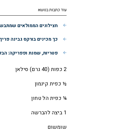
עוד כתבות בנושא
חצילונים הממולאים שמתבשלי
כך מכינים בורקס גבינה פרי
פטריות, שמנת ופפריקה: הבל
2 כפות (40 גרם) סילאן
½ כפית קינמון
¼ כפית הל טחון
1 ביצה להברשה
שומשום