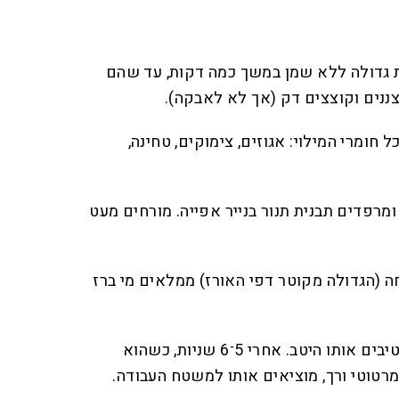
בת גדולה ללא שמן במשך כמה דקות, עד שהם
צננים וקוצצים דק (אך לא לאבקה).
 חומרי המילוי: אגוזים, צימוקים, טחינה,
תנור ל־180 מעלות ומרפדים תבנית תנור בנייר אפייה. מורחים מעט
חה (הגדולה מקוטר דפי האורז) ממלאים מי ברז
5. מניחים דף אורז בצלחת ומרטיבים אותו היטב. אחרי 5־6 שניות, כשהוא
רטוטי ורך, מוציאים אותו למשטח העבודה.