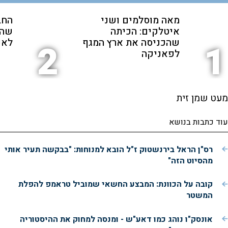
מאה מוסלמים ושני
החב
איטלקים: הכיתה
שהת
שהכניסה את ארץ המגף
לאנ
2
1
לפאניקה
מעט שמן זית
עוד כתבות בנושא
רס"ן הראל בירנשטוק ז"ל הובא למנוחות: "בבקשה תעיר אותי
מהסיוט הזה"
קובה על הכוונת: המבצע החשאי שמוביל טראמפ להפלת
המשטר
אונסק"ו נוהג כמו דאע"ש - ומנסה למחוק את ההיסטוריה