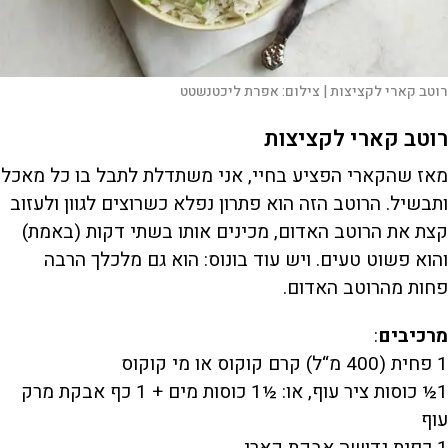
רוטב קארי לקציצות |
צילום:
אפרת ליכטנשטט
רוטב קארי לקציצות
מאז שהקארי הפציע בחיי, אני משתדלת לתבל בו כל מאכל
ותבשיל. הרוטב הזה הוא פתרון נפלא כשרוצים לגוון ולעזוב
קצת את הרוטב האדום, מכינים אותו בשתי דקות (באמת)
והוא פשוט טעים. ויש עוד בונוס: הוא גם מלכלך הרבה
פחות מהרוטב האדום.
מרכיבים
:
1 פחית (400 מ“ל) קרם קוקוס או מי קוקוס
1½ כוסות ציר עוף, או: ½1 כוסות מים + 1 כף אבקת מרק
עוף
1 כפית גדושה אבקת קארי