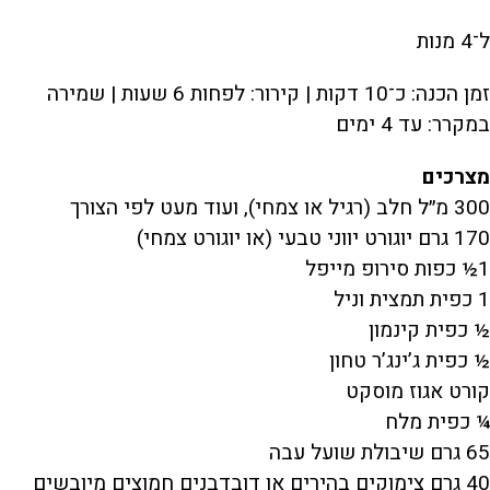
ל־4 מנות
זמן הכנה: כ־10 דקות | קירור: לפחות 6 שעות | שמירה
במקרר: עד 4 ימים
מצרכים
300 מ״ל חלב (רגיל או צמחי), ועוד מעט לפי הצורך
170 גרם יוגורט יווני טבעי (או יוגורט צמחי)
1½ כפות סירופ מייפל
1 כפית תמצית וניל
½ כפית קינמון
½ כפית ג’ינג’ר טחון
קורט אגוז מוסקט
¼ כפית מלח
65 גרם שיבולת שועל עבה
40 גרם צימוקים בהירים או דובדבנים חמוצים מיובשים