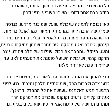
כל מה שצריך. הבעיה מגיעה בהמשך הבוקר, כשהרעב
תופס בבת אחת ודורש משהו משביע, מזין וזמין.
כאן נכנסת לתמונה שיבולת שועל שמוכנה מראש, בגרסה
שמרגישה הרבה יותר כמו פינוק מאשר כמו “אוכל בריאות”.
ההשראה מגיעה מעוגת גזר קלאסית: תבלינים חמים כמו
קינמון, ג’ינג’ר ואגוז מוסקט, גזר מגורר שנותן מתיקות טבעית,
ומעט מייפל שמחבר את הכול. שילוב של חלב ויוגורט יוצר
מרקם קרמי, ושיבולת השועל סופגת את הטעמים לאט עד
שהיא הופכת לארוחה מלאה.
כדי להפוך את המנה ממשביעה לאורך זמן, מצטרפים גם
זרעי צ’יה ולבבות המפ, שמוסיפים חלבון וסיבים. רגע לפני
ההגשה מגיע האלמנט שעושה את כל ההבדל: קראנץ’.
אגוזים קלויים, זרעים וקוקוס שוברים את המרקם הרך
ונותנים תחושה של קינוח אמיתי, כזה שאוכלים בכיף גם