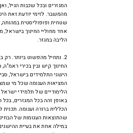
המגזרים ובכל שכבות הגיל, ואף
מהמשבר. לזימי יודעת זאת היט
שטחית ופופוליסטית במהותה, 
אחד מחוליי החינוך בישראל, מל
הליבה במגזר.
2. נתחיל מהפשוט ביותר. רק 
החינוך קיש ובין בכירי ראמ"ה,
הישגי התלמידים בישראל, סביב
המציאות העגומה שכל מי שמצוי
הלימודיים של תלמידי ישראל ה
באופן זהה בכל המגזרים, בכל 
הכללית ברורה ועגומה. תכנית 
שהתוצאות העגומות של הבחינו
במילה אחת את בעיית ההישגים