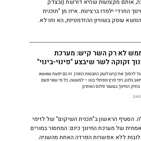
ה, אותם מקצועות שהיא דורשת (ובצדק
וך החרדי ילמדו ברצינות. איזו מן "תוכנית
נושא עוסק בשוויון ההזדמנויות, הא ותו לא.
ממש לא רק השר קיש: מערכת
וך זקוקה לשר שיבצע "פינוי-בינוי"
ד להפוך את קיש לשק החבטות התורן. זה גם יפעת שאשא
 יואב גלנט, רפי פרץ ונפתלי בנט – למעשה, כל מי שאי פעם
בתיק החינוך בעשור פלוס האחרון
טאוב
חלה. הסעיף הראשון ב"תכנית השיקום" של לזימי
ואמתית של מערכת החינוך כיום: המחסור במורים
שלובות ללא אפשרות הפרדה האחת מהשניה.