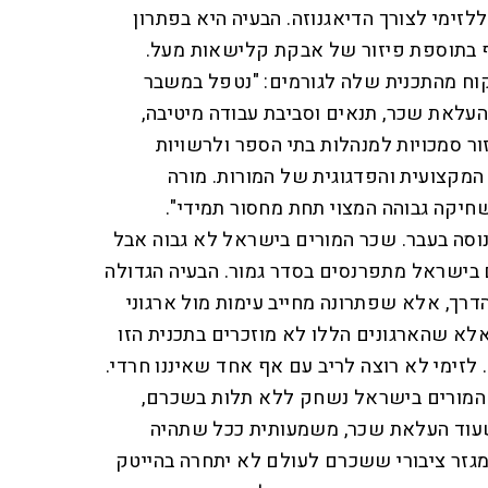
ללזימי לצורך הדיאגנוזה. הבעיה היא בפתרון
ף בתוספת פיזור של אבקת קלישאות מעל.
וח מהתכנית שלה לגורמים: "נטפל במשבר
העלאת שכר, תנאים וסביבת עבודה מיטיבה,
זור סמכויות למנהלות בתי הספר ולרשויות
מקצועית והפדגוגית של המורות. מורה
חיקה גבוהה המצוי תחת מחסור תמידי".
וסה בעבר. שכר המורים בישראל לא גבוה אבל
ים בישראל מתפרנסים בסדר גמור. הבעיה הגדולה
דרך, אלא שפתרונה מחייב עימות מול ארגוני
אלא שהארגונים הללו לא מוזכרים בתכנית הזו
 לזימי לא רוצה לריב עם אף אחד שאיננו חרדי.
המורים בישראל נשחק ללא תלות בשכרם,
שעוד העלאת שכר, משמעותית ככל שתהיה
מגזר ציבורי ששכרם לעולם לא יתחרה בהייטק