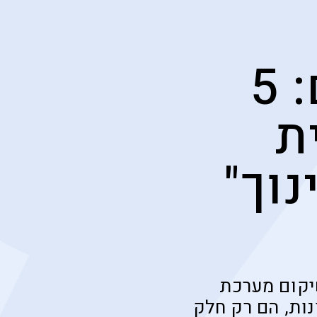
שטחיות ופופוליזם: 5
ת
וך"
יקום מערכת
ות, הם רק חלק