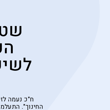
הע
לשיק
ח"כ נעמה לז
החינוך". התעלמ