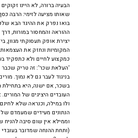
הבעיה ברורה, לא היינו זקוקים 
שאותו מציעה לזימי: הרבה כס
בואו נפרק את ההיגד הבא שלק
ההוראה והמחסור במורות, דרך 
יצירת אופק תעסוקתי מגוון, בי
המקומיות ונחזק את העצמאות ה
כמקצוע לחיים ולא כתפקיד בש
'העלאת שכר': זה טריק שכבר נ
בניגוד לעבר גם לא נמוך. מור
בשכר, אם ישנה, היא בתחילת ה
העובדים היציגים של המורים. 
ולו במילה, וכנראה שלא לחינם.
הנתונים מעידים שמעמדם של 
וממילא אין שום סיבה להניח 
(ותחת ההנחה שמדובר בעובדי 