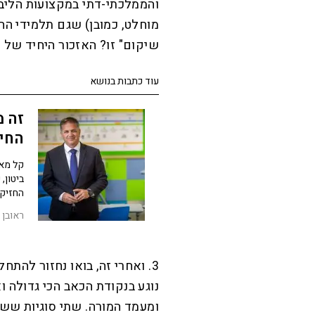
והממלכתי-דתי במקצועות הליב
מוחלט, כמובן) שגם תלמידי החינ
שיקום" זו? האזכור היחיד של ה
עוד כתבות בנושא
זה 
החינ
קל מאו
ביטון,
החזיק 
ראובן 
3. ואחרי זה, בואו נחזור להת
נוגע בנקודת הכאב הכי גדולה 
ומעמד המורה. שתי סוגיות ש