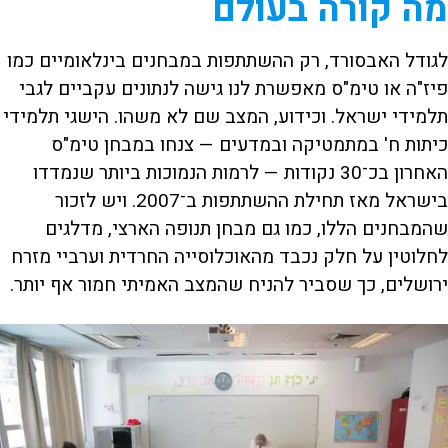
מה קורה בעולם
לגודל האבסורד, רק ההשתתפות במבחנים בינלאומיים כמו
פיז"ה או טימ"ס מאפשרת לנו גישה לנתונים עקביים לגבי
תלמידי ישראל. וכידוע, המצב שם לא משהו. הישגי תלמידי
כיתות ח' במתמטיקה ובמדעים — צנחו במבחן טימ"ס
האחרון בכ־30 נקודות — לרמות הנמוכות ביותר שנמדדו
בישראל מאז תחילת ההשתתפות ב־2007. ויש לזכור
שהמבחנים הללו, כמו גם מבחן תנופה הארצי, מדלגים
לחלוטין על חלק נכבד מהאוכלוסייה החרדית וערביי מזרח
ירושלים, כך שסביר להניח שהמצב האמיתי חמור אף יותר.