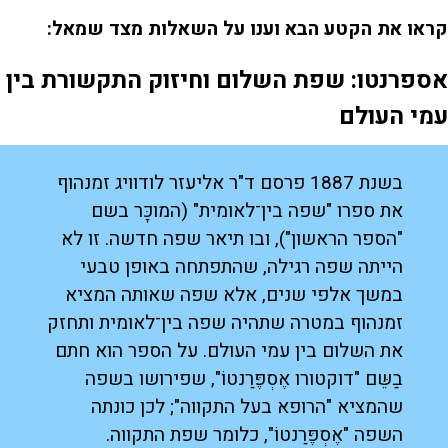
קראו את הקטע הבא וענו על השאלות מצד שמאל:
אספרנטו: שפת השלום וחיזוק התקשורת בין
עמי העולם
בשנת 1887 פרסם ד"ר אליעזר לודוויג זמנהוף
את ספרו "שפה בין־לאומית" (המוכָּר בשם
"הספר הראשון"), ובו תיאר שפה חדשה. זו לא
הייתה שפה רגילה, שהתפתחה באופן טבעי
במשך אלפי שנים, אלא שפה שאותה המציא
זמנהוף במטרה שתהיה שפה בין־לאומית ותחזק
את השלום בין עמי העולם. על הספר הוא חתם
בַשֵּם "דוקטורו אֶסְפֶּרַנטוֹ", שפירושו בשפה
שהמציא "הרופא בעל התקווה"; לכן כונתה
השפה "אֶסְפֶּרַנטוֹ", כלומר שפת התקווה.