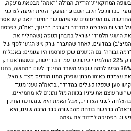
בשפה המרוקאית־יהודית, המילה "ראמה" מבטאת מועקה,
מעין כבדות על הלב. השבוע המועקה הזאת הגיעה לצרכני
החדשות עם הפרסומים שלפיהם שר החינוך יואב קיש אסר
על הרשות הארצית למדידה והערכה בחינוך, ראמ"ה, לפרסם
את הישגי תלמידי ישראל במבחן תנופה (שהחליף את
המיצ"ב) במדעים, לאחר שהתברר שרק 3% הגיעו לסף של
"רמה גבוהה". גם הנתונים שכן פורסמו היו עגומים: באנגלית
רק 22% מתלמידי כיתות ט' עמדו בדרישות, ובשפת־אם רק
38% הגיעו לרמה שקבע משרד החינוך. לשם המחשה, בחנו
את עצמכם באותו מבחן שפרק ממנו מודפס מצד שמאל.
קיש טען שנפלו כשלים במדידה, בראמ"ה טענו מנגד
שהשר עוצם את עיניו בכוונה מול נתונים לא מחמיאים.
בהצלחה לשני הצדדים, אבל האמת היא שמערכת החינוך
וראמ"ה בראשה בורחת מהבשורה כבר הרבה שנים, היא
פשוט הפסיקה למדוד את עצמה.