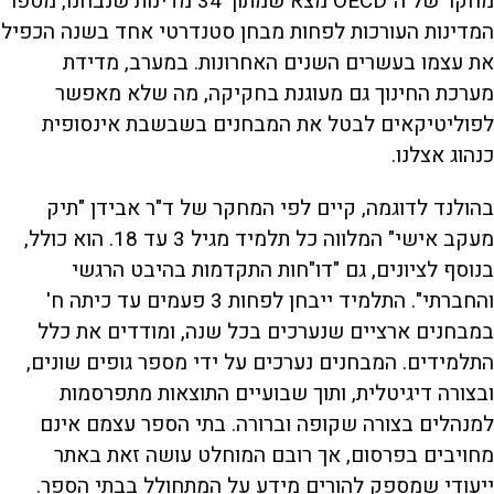
מחקר של ה־OECD מצא שמתוך 34 מדינות שנבחנו, מספר
המדינות העורכות לפחות מבחן סטנדרטי אחד בשנה הכפיל
את עצמו בעשרים השנים האחרונות. במערב, מדידת
מערכת החינוך גם מעוגנת בחקיקה, מה שלא מאפשר
לפוליטיקאים לבטל את המבחנים בשבשבת אינסופית
כנהוג אצלנו.
בהולנד לדוגמה, קיים לפי המחקר של ד"ר אבידן "תיק
מעקב אישי" המלווה כל תלמיד מגיל 3 עד 18. הוא כולל,
בנוסף לציונים, גם "דו"חות התקדמות בהיבט הרגשי
והחברתי". התלמיד ייבחן לפחות 3 פעמים עד כיתה ח'
במבחנים ארציים שנערכים בכל שנה, ומודדים את כלל
התלמידים. המבחנים נערכים על ידי מספר גופים שונים,
ובצורה דיגיטלית, ותוך שבועיים התוצאות מתפרסמות
למנהלים בצורה שקופה וברורה. בתי הספר עצמם אינם
מחויבים בפרסום, אך רובם המוחלט עושה זאת באתר
ייעודי שמספק להורים מידע על המתחולל בבתי הספר.