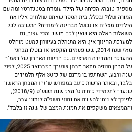
תגידו, רמת ההשכלה שהילדה שלכם רוכשת בבית הספר
מספיק טובה? הכיתה של הילד עומדת בסטנדרט? ומה עם
המורה שלו? ובכלל, בית הספר שאתם שולחים אליו את
הילדים מצליח או נכשל מבחינה לימודית? התשובה לכל
השאלות האלה היא שאין לכם מושג. והכי עצוב, גם
למערכת החינוך אין. היא מתנהלת בעיוורון כמעט מוחלט.
מאז שנת 2014, שש פעמים הוקפאו או בוטלו מבחני
ההערכה והמדידה הארציים. גם הדיווח האחרון של ראמ"ה
על מבחן תנופה מתאר מבחן שנערך בפברואר 2025, לפני
שנה ורבע, השתתפו בו מדגם של כ־30 אלף תלמידים
בלבד, ובאתר הרשות כתוב במפורש ש"זהו המבחן הראשון
שנערך לתלמידי כיתות ט' מאז שנת תשע"ט (2018/9),
לפיכך לא ניתן להשוות את נתוני תשפ"ה לנתוני עבר,
והממצאים משקפים את תמונת המצב של שנה זו בלבד".