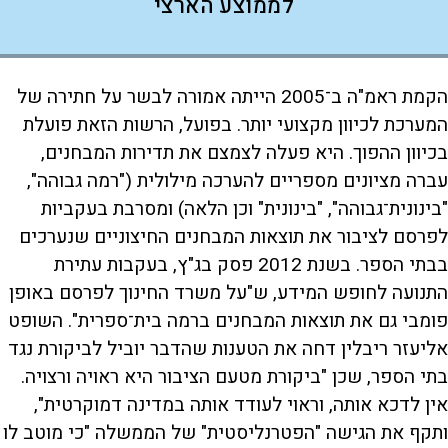
לממוצע הארצי
הקמת ראמ"ה ב־2005 הייתה אמורה לבשר על חתירה של
המערכת לכיוון מקצועי יותר. בפועל, הרשות הזאת פועלת
בכיוון ההפוך. היא פעלה לצמצם את תדירות המבחנים,
עברה מציונים מספריים להערכה מילולית ("רמה גבוהה",
"בינונית־גבוהה", "בינונית" וכן הלאה) ומסרבת בעקביות
לפרסם לציבור את תוצאות המבחנים החיצוניים שנערכים
בבתי הספר. בשנת 2012 פסק בג"ץ, בעקבות עתירת
התנועה לחופש המידע, ש"על משרד החינוך לפרסם באופן
פומבי גם את תוצאות המבחנים ברמה בית־ספרית". השופט
אליעזר ריבלין דחה את הטענות שהדבר יוביל לביקורת נגד
בתי הספר, שכן "ביקורת מטעם הציבור היא ראויה ורצויה.
אין לדכא אותה, וראוי לעודד אותה במדינה דמוקרטית",
ותקף את הגישה "הפטרנליסטית" של הממשלה "כי מוטב לו