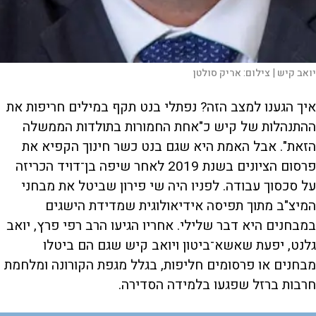
יואב קיש |
צילום:
אריק סולטן
איך הגענו למצב הזה? נפתלי בנט תקף במילים חריפות את
ההתנהלות של קיש כ"אחת החמורות בתולדות הממשלה
הזאת". אבל האמת היא שגם בנט כשר חינוך הקפיא את
פרסום הציונים בשנת 2019 לאחר שיפה בן־דויד הכריזה
על סכסוך עבודה. לפניו היה שי פירון שביטל את מבחני
המיצ"ב מתוך תפיסה אידיאולוגית שמדידת הישגים
במבחנים היא דבר שלילי. אחריו הגיעו הרב רפי פרץ, יואב
גלנט, יפעת שאשא־ביטון ויואב קיש שגם הם ביטלו
מבחנים או פרסומים חליפות, בגלל מגפת הקורונה ומלחמת
חרבות ברזל שפגעו בלמידה הסדירה.