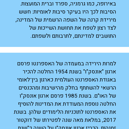
באירופה, כמו גרמניה, ספרד וברית המועצות.
הסיבות לכך היו בעיקר סיבות לאומיות: חשש
מירידת קרנה של השפה הרשמית של המדינה,
לצד רצון לטפח את תחושת השייכות של
התושבים למדינתם, לתרבותם ולשפתם.
למרות הירידה במעמדה של האספרנטו פרסם
ארגון "אונסק"ו" בשנת 1954 החלטה להכיר
באגודת האספרנטו העולמית כארגון בין־לאומי
הרשאי להשתתף בחלק מהישיבות ומהכנסים
של האו"ם. בשנת 1985 פרסם ארגון אונסק"ו
החלטה נוספת המעודדת את המדינות להוסיף
את האספרנטו לתוכניות הלימודים שלהן. בשנת
2017, במלאת מאה שנה לפטירתו של דוקטור
זמנהוף, הכריז ארגון אונסק"ו על השנה כ"שנת