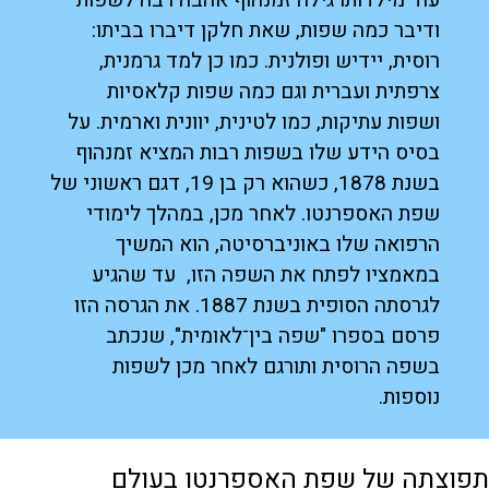
עוד מילדותו גילה זמנהוף אהבה רבה לשפות
ודיבר כמה שפות, שאת חלקן דיברו בביתו:
רוסית, יידיש ופולנית. כמו כן למד גרמנית,
צרפתית ועברית וגם כמה שפות קלאסיות
ושפות עתיקות, כמו לטינית, יוונית וארמית. על
בסיס הידע שלו בשפות רבות המציא זמנהוף
בשנת 1878, כשהוא רק בן 19, דגם ראשוני של
שפת האספרנטו. לאחר מכן, במהלך לימודי
הרפואה שלו באוניברסיטה, הוא המשיך
במאמציו לפתח את השפה הזו, עד שהגיע
לגרסתה הסופית בשנת 1887. את הגרסה הזו
פרסם בספרו "שפה בין־לאומית", שנכתב
בשפה הרוסית ותורגם לאחר מכן לשפות
נוספות.
תפוצתה של שפת האספרנטו בעולם