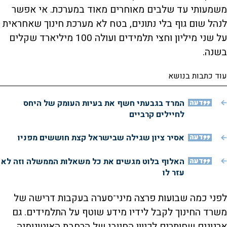
משמעותי עד שלבים מאוחרים מאוד במערכת. אי אפשר
לנהל שום גוף בלי נתונים, בטח לא מערכת חינוך שאחראית
על שני מיליון וחצי תלמידים ועולה 100 מיליארד שקלים
בשנה.
עוד כתבות בנושא
דעה
המרד בגבעתי חשף את בעיות העומק של היחס
לחיילים קרביים
דעה
אסיר ציון שגילה שבישראל קצת חוששים מפניו
דעה
האלוף בלוט מגשים את כל משאלות הממשלה וזה לא
עזר לו
לפני כמה שבועות פרצה מיני־סערה בעקבות דרישה של
משרד החינוך לקבל לידיו מידע שוטף על התלמידים. גם
ארגונים שחותרים לכיוון החיובי של הרחבת האוטונומיה