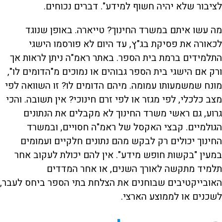
לציבור שלא יהיה חשוף למידע". דברים נכוחים.
מה עשו איתם במשרד החינוך? טייארה. באופן שנוגד
לכאורה את פסיקת בג"ץ, עד היום לא פורסמו הישגי
התלמידים ברמת בית הספר. באתר ראמ"ה ניתן לראות אך
ורק אם הישגי בית הספר גבוהים או נמוכים מ"הדומים לו",
מונח שמשמעותו עמומה. מיהם הדומים לו? זו השוואה לפי
מצב כלכלי, לפי מגזר או לפי זרם חינוכי? אין תשובה. והכי
גרוע, גם ראשי משרד החינוך לא מקבלים את הנתונים
הגולמיים. קבצי האקסל של ראמ"ה חסויים, ובמשרד
החינוך יכולים רק לבקש מהם נתונים חלקיים ועמומים
במעין "בקשות חופש מידע". אין להם יכולת לעקוב אחר
תלמיד מתקשה לאורך השנים, או אחר המדדים
האובייקטיבים שבוחנים את הצלחת בתי הספר ביחס לעבר,
לשכנים או לממוצע הארצי.