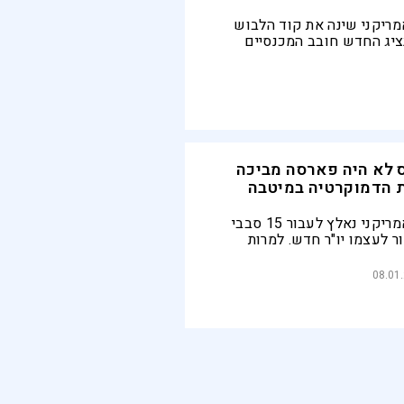
מריקני שינה את קוד הלבוש
יג החדש חובב המכנסיים
ון/ ועורר סערה - האם מדובר
ו בביזוי המוסד המכובד?
 לא היה פארסה מביכה
 הדמוקרטיה במיטבה
בית הנבחרים האמריקני נאלץ לעבור 15 סבבי
 לעצמו יו"ר חדש. למרות
וח והדילים הם מהות
08.01