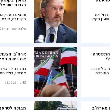
לטראמפ
מהפך בקנטקי:
בזכות ישראל 
 גדול את
תומאס מאסי, הרפ
שעון הקיץ
בקונגרס, הובס 
וגדת
העניק גיבוי מוח
 טראמפ
הדמוקרטית ממש
אלחנן שפייזר
.26
גרשי הגולף
האנטישמיים של
 התפטרה
ארה"ב: הצעת 
י
את גישת האינ
י של חברת
בתגובה לדיכוי 
 העומדת
אזרחיו, כולל חס
בור אלייז'ה
רפובליקנים ודמ
ני שהוא גם חבר
להרחיב את הגיש
JNS
25.02.26
איראן חייב להיו
2 מחוקקים מארה"ב
מבוכה לטראמפ