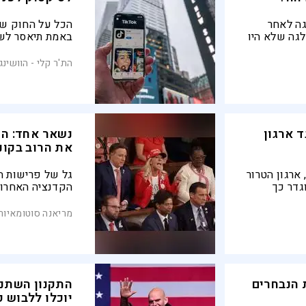
גה לאחר
הכל על החוק ש
לגה שלא היו
באמת תיאסר לשי
ם אתגר
הפרטיות באפלי
הת'ר קלי - הוושינג
 ארגון
נשאר אחד: הר
את הרוב בקונ
ארגון הטרור
גל של פרישות ה
גדר כך
הקדנציה האחרונ
חוק חדשה
הרוב הזעום ביו
תמיכה
הקושי להעביר ח
מריאנה סוטומאיור 
הקיצוני
ת הנבחרים
התקנון השתנה
יוכלו ללבוש 