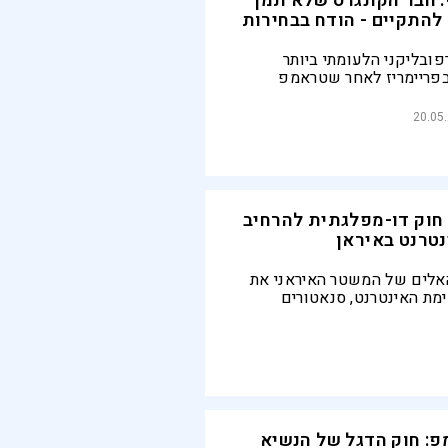
 חבר הקונגרס שלא תמך
להתקיים - הודח בבחירות
ובליקני הלעומתי ביותר
בפריימריז לאחר שטראמפ
לט ליריבו | במקביל, המפלגה
יכה להשלים עם השוליים
20.05
ה
חוק דו-מפלגתית להרחיב
טרנט באיראן
האלים של המשטר האיראני את
ימת האינטרנט, סנאטורים
וקרטים הגישו יחד הצעת חוק
ה לאינטרנט ואמרו: "עתידה של
ת מעוצב על ידי העם שלה"
: חוק הדגל של הנשיא