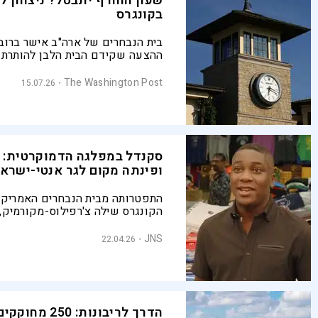
שעון החורף יתבטל? ניצחון 
בקונגרס
בית הנבחרים של ארה"ב אישר ברוב
ההצעה שקידם הבית הלבן להותרת 
על כנו במשך כל השנה. ההצעה מנ
להמלצה המדעית הנפוצה, ונטען כי
The Washington Post
15.07.26
מעוניין בה כדי למקסם את רווחי מ
שברשותו
סקנדל במפלגה הדמוקרטית:
ופינתה מקום לגר אנטי-ישראל
התפטרותה מבית הנבחרים האמריקנ
הקונגרס שילה צ'רפילוס-מקורמיק,
בפני כתבי אישום, סוללת את הדרך ע
מנלי בן ה-27, גר אפרו-אמריק
JNS
22.04.26
קהילת הלהט"ב ואנטי-ישראלי קולני
הדרך לריבונות: 50