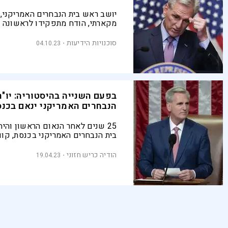
יושב ראש בית הנבחרים האמריקני, ק
מקארתי, הודח מתפקידו לראשונה 
ארה"ב, לאחר שחבריו למפלגה הרפו
זעמו על שיתוף הפעולה שלו עם ה
סוכנויות הידיעות
04.10.23
שנה לבחירות לנשיאות, טרם ברור מי
בתפקיד
בפעם השנייה בהיסטוריה: יו"ר
הנבחרים האמריקני ינאם בכנ
25 שנים לאחר הנאום הראשון והיח
בית הנבחרים האמריקני בכנסת, קווי
נענה להזמנתו של יו"ר כנסת אמיר א
לישראל עם פתיחת כנס הקיץ
הודיה כריש חזוני
19.04.23