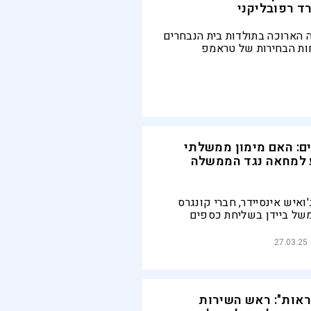
ד רפובליקני
ה הארוכה בתולדות בית הנבחרים
ות הבחירות של טראמפ
ביטחון, מבצע גירוש מהגרים
בלתי-חוקיים והקצאת 4.5 טריליון דולרים
ס, עברה ברוב דחוק
ם: האם מימון ממשלתי
 למחאה נגד הממשלה
ואיש אינסיידר, חברי קונגרס
של ביידן בשליחת כספים
מעורבים בהפגנות נגד הרפורמה
ה "לנסות לערער את ממשלת
27.03.25
אופן דמוקרטי"
2 ל-5 התראות": ראש השירות