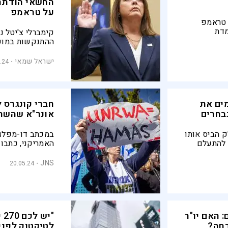
החשאי הודתה 
על טראמפ
 טראמפ
מדת
קימברלי צ'יטל נ
ול? מה
ההתנקשות במועמ
טורים?
שהודיעה היום ע
סילבניה
החשובות עליהן 
ישראל שמאי
.24
מה שעות
מלהשיב
 ההצבעה
הבחירות
ים את
חברי קונגרס ל
בחרים
אונר"א שהשת
 הביס אותו
במכתב דו-מפלגת
ו להתעלם
האמריקני, כתבו 
במת
JNS
20.05.24
האוצר ומשרד החו
שהם באמת: טרור
 האם יו"ר
"י
דחה?
לטיקטוק לפנ