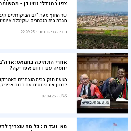
צפו במגדלי גוש דן - מהשומרו
שר החוץ סער: "גם הביקורתיים קיבל
חברת בית הנבחרים שקיבלה איומים
הבהירה: "לא נסכים שהעם שלכם י
הודיה כריש חזוני
22.09.25
אחרי התמיכה בחמאס: ארה"ב
יחסיה עם דרום אפריקה?
הצעת חוק בבית הנבחרים האמריקני
לבחון את היחסים עם דרום אפריק
הבריתות של פרטוריה עם ארגוני טרו
אמריקניות והאג'נדה האנטי-ישראל
JNS
07.04.25
מא' ועד ת': כל מה שצריך לד