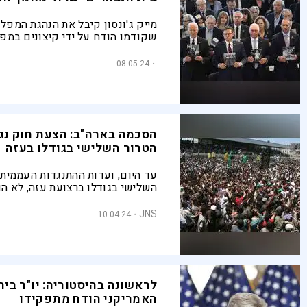
מייק ג'ונסון קיבל את הנהגת המפל
שקודמו הודח על ידי קיצונים במפ
מרוצים איתו – כעת הוא מתמודד ע
דומה
08.05.24
הסכמה בארה"ב: הצעת חוק נגד
הטרור השלישי בגודלו בעזה
עד היום, ועדות ההתנגדות העממית, 
השלישי בגודלו ברצועת עזה, לא הו
באופן רשמי על ידי ארה"ב. הצעת 
בבית הנבחרים האמריקני, שזוכה ל
JNS
10.04.24
דו-מפלגתית, עתידה לשנות זאת
לראשונה בהיסטוריה: יו"ר בי
האמריקני הודח מתפקידו