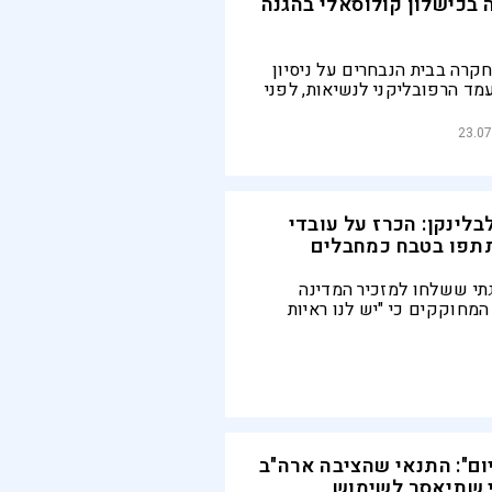
בכישלון קולוסאלי בהגנה
חקרה בבית הנבחרים על ניסיון
ד הרפובליקני לנשיאות, לפני
ל התפטרותה. אלה השאלות
ענתה ואלו שעליהן התחמקה
23.07
בלינקן: הכרז על עובדי
תפו בטבח כמחבלים
י ששלחו למזכיר המדינה
המחוקקים כי "יש לנו ראיות
ברורות שלפחות 12 עובדי אונר"א השתתפו
קפה ב-7 באוקטובר. הגיע הזמן שמשרד
ץ יגדירו אותם בדיוק כמו
יסטים"
ש לכם 270 יום": התנאי שהציבה ארה"ב
י שתיאסר לשימוש