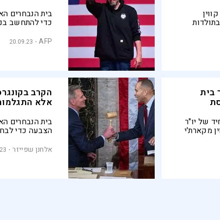
ווין
בית הנבחרים הא
בתולדות
כדי להתחשב בנצ
בליקנית
הקצרים והקפוצ'
דמוקרטים.
בריכוך הכללים א
AFP
20.09.23
 יחליפו
 בית
הקרב בקונגרס
סת
אלא התגלמות
יד של יו"ר
ן מקארת'י
הצבעה כדי לבחור
וחנה ויגיע
הביקורות – הויכ
הדמוקרטיה
אלחנן שפייזר
.23