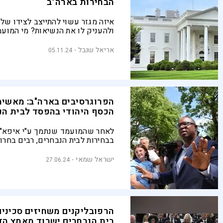
הבחירות בארה"ב
איזה מגזר עשוי להתייצב לצידו של
ולהעניק לו את הנשיאות? מי המוע
שמדאיגה את קמלה האריס יותר מכ
עושים במקרה של שוויון בין האלק
אריאל שנבל
05.11.24
ומדוע הדרך לבית הלבן בשדרות פנ
עוברת במדינה פנסילבניה? בעוד כ
ייפתחו הקלפיות בארה"ב (לא כולל
המוקדמת), כל מה שצריך לדעת על 
החשובות בעולם
הפרוגרסיבים בארה"ב: מאשימ
הכסף היהודי בהפסד לבית הנ
לאחר שהמועמד שנתמך ע"י איפא"ק
בבחירות לבית הנבחרים, רבים בחר
מהרקורד הבעייתי של ג'מאל באומן
ישראל שמאי
27.06.24
הרפובליקנים משחיזים סכינים:
בית הנבחרים ישרוד מאמץ ה