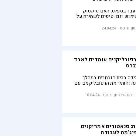
עבר בסנאט, האם טיקטוק
מוש וגם: טיפים לשמירה על
קציה
טון פוסט
24.04.24
פובליקנים עומדים לאבד
גרס
יכה בבית הנבחרים במהלך
ה והותיר את הרפובליקנים עם
תר שאפשר | מאחורי ההחלטות:
קיקה ויחסים עכורים עם האגף
- הוושינגטון פוסט
10.04.24
: סנאטורים אמריקנים
פיג'מה לעבודה