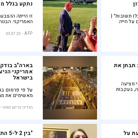
ן
נתקע בגלל מר
ו תשובות" |
זו הייתה ההצבע
 על חייה
האמריקני. הבטח
ימחק"
להגדלת תקציב ה
AFP
03.07.25
להארכת הקלות מ
 תבחן את
בארה"ב בודקי
אמריקני הגיע
בישראל
 מציעה
ה, בעקבות
על פי פרסום בג'
ר ויריבות
מאשימים את ממ
ית שלה
לארגונים שהיו 
המשפטית, במטר
הודיה כריש חזוני
ישראל שנבחרה ב
עת על
"בין 