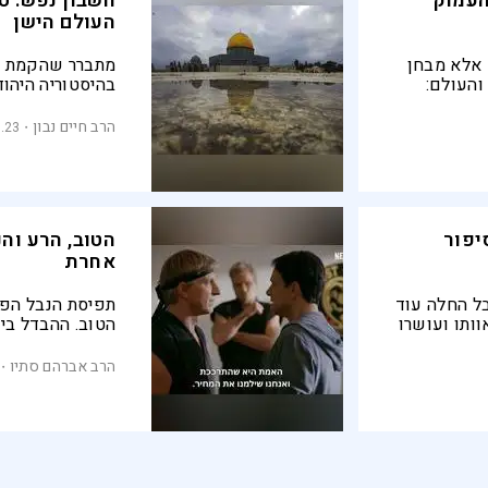
העמוק
חשבון נפש: ט
העולם הישן
 אלא מבחן
מתברר שהקמת ה
והעולם:
בהיסטוריה היהוד
ות
רשעים, שקוטלים
הרב חיים נבון
0.23
יפור
הטוב, הרע וה
אחרת
בל החלה עוד
תפיסת הנבל הפו
ותו ועושרו
הטוב. ההבדל בין
מקור קללה
צירופי מקרים
הרב אברהם סתיו