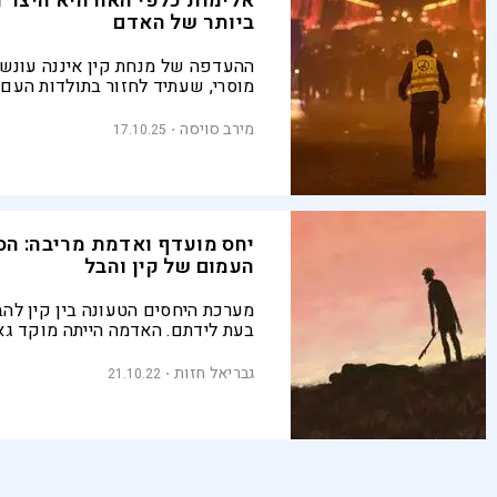
אלימות כלפי האח היא היצר 
ביותר של האדם
ההעדפה של מנחת קין איננה עונש
מוסרי, שעתיד לחזור בתולדות העם 
האם נשכיל לדבר ולמנוע את האלימ
מירב סויסה
17.10.25
יחס מועדף ואדמת מריבה: הס
העמום של קין והבל
מערכת היחסים הטעונה בין קין לה
בעת לידתם. האדמה הייתה מוקד גאו
של קין, והיא הפכה לזירת הרצח ול
גבריאל חזות
21.10.22