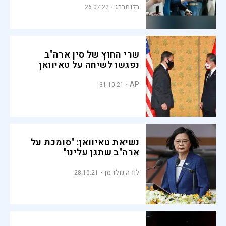
בלומברג
26.07.22
שרי החוץ של סין ארה"ב
נפגשו לשיחה על טאיוואן
AP
31.10.21
נשיאת טאיוואן: "סומכת על
ארה"ב שתגן עלינו"
לורה גולדמן
28.10.21