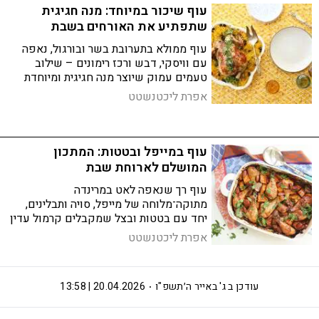
עוף שיכור במיוחד: מנה חגיגית
שתפתיע את האורחים בשבת
עוף ממולא בתערובת בשר ובורגול, נאפה
עם וויסקי, דבש ורכז רימונים – שילוב
טעמים עמוק שיוצר מנה חגיגית ומיוחדת
לשבת
אפרת ליכטנשטט
עוף במייפל ובטטות: המתכון
המושלם לארוחת שבת
עוף רך שנאפה לאט במרינדה
מתוקה־מלוחה של מייפל, סויה ותבלינים,
יחד עם בטטות ובצל שמקבלים קרמול עדין
בתנור. מתכון פשוט לתבנית אחת שמושלם
אפרת ליכטנשטט
לארוחת שבת משפחתית
עודכן ב
ג' באייר ה׳תשפ"ו
20.04.2026 | 13:58