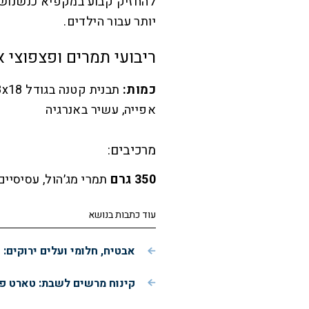
להחזיק קבוע במקפיא כנשנוש ז
יותר עבור הילדים.
ריבועי תמרים ופצפוצי א
כמות:
תבנית קטנה בגודל 18x18 ס״מ |
אפייה, עשיר באנרגיה
מרכיבים:
350 גרם
תמרי מג׳הול, עסיסיים וללא 
עוד כתבות בנושא
אבטיח, חלומי ועלים ירוקים
קינוח מרשים לשבת: טארט פ