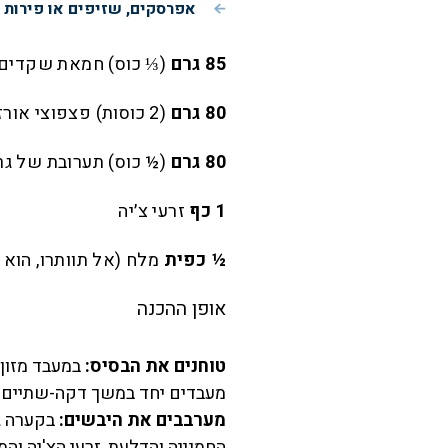
אפרסקים, שזיפים או פירות 
85 גרם
(⅓ כוס) חמאת שקדים 
80 גרם
(2 כוסות) פצפוצי אורז (ללא תוספת סוכר)
80 גרם
(½ כוס) תערובת של גרע
1 כף
זרעי צ׳יה
½ כפית
מלח (אל תוותרו, הוא 
אופן ההכנה
טוחנים את הבסיס:
במעבד מזון
מעבדים יחד במשך דקה-שתיים ע
מערבבים את היבשים:
בקערה גד
החמנייה והדלעת, זרעי הצ'יה והמ