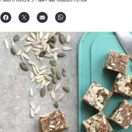
אפרת ליכטנשטט
כ"א בתמוז ה׳תשפ"ו