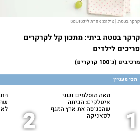
קרקר בטטה. |
צילום:
אפרת ליכטנשטט
קרקר בטטה ביתי: מתכון קל לקרקרים
פריכים לילדים
מרכיבים (כ־100 קרקרים)
הכי מעניין
מאה מוסלמים ושני
החב
איטלקים: הכיתה
שהת
שהכניסה את ארץ המגף
לאנ
2
1
לפאניקה