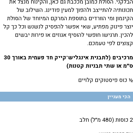
הבלקני. הסולת כמובן מככבת גם כאן, והקינוח מנצל את
תכונותיה להתייצב ולהפוך למעין פודינג. השילוב של
הקינמון ומי הוורדים בתוספת המרקם המיוחד של הסולת
יוצר פינוק מפתיע, שאי אפשר להפסיק לנשנש וכל כך קל
להכין. תרגישו חופשי להוסיף אגוזים או פירות יבשים
קצוצים לפי טעמכם.
מרכיבים (לתבנית אינגליש־קייק חד פעמית באורך 30
ס״מ או שתי תבניות קטנות)
½ כוס פיסטוקים קלויים
הכי מעניין
2 כוסות (480 מ״ל) חלב