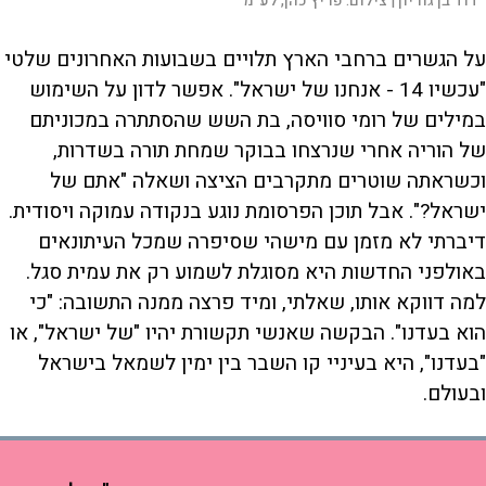
דוד בן גוריון |
צילום:
פריץ כהן, לע"מ
על הגשרים ברחבי הארץ תלויים בשבועות האחרונים שלטי
"עכשיו 14 - אנחנו של ישראל". אפשר לדון על השימוש
במילים של רומי סוויסה, בת השש שהסתתרה במכוניתם
של הוריה אחרי שנרצחו בבוקר שמחת תורה בשדרות,
וכשראתה שוטרים מתקרבים הציצה ושאלה "אתם של
ישראל?". אבל תוכן הפרסומת נוגע בנקודה עמוקה ויסודית.
דיברתי לא מזמן עם מישהי שסיפרה שמכל העיתונאים
באולפני החדשות היא מסוגלת לשמוע רק את עמית סגל.
למה דווקא אותו, שאלתי, ומיד פרצה ממנה התשובה: "כי
הוא בעדנו". הבקשה שאנשי תקשורת יהיו "של ישראל", או
"בעדנו", היא בעיניי קו השבר בין ימין לשמאל בישראל
ובעולם.