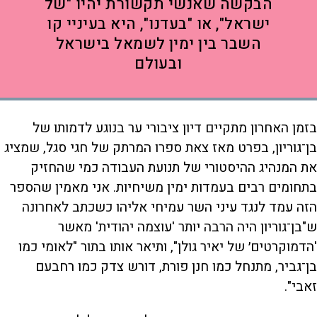
הבקשה שאנשי תקשורת יהיו "של
ישראל", או "בעדנו", היא בעיניי קו
השבר בין ימין לשמאל בישראל
ובעולם
בזמן האחרון מתקיים דיון ציבורי ער בנוגע לדמותו של
בן־גוריון, בפרט מאז צאת ספרו המרתק של חגי סגל, שמציג
את המנהיג ההיסטורי של תנועת העבודה כמי שהחזיק
בתחומים רבים בעמדות ימין משיחיות. אני מאמין שהספר
הזה עמד לנגד עיני השר עמיחי אליהו כשכתב לאחרונה
ש"בן־גוריון היה הרבה יותר 'עוצמה יהודית' מאשר
'הדמוקרטים׳ של יאיר גולן", ותיאר אותו בתור "לאומי כמו
בן־גביר, מתנחל כמו חנן פורת, דורש צדק כמו רחבעם
זאבי".