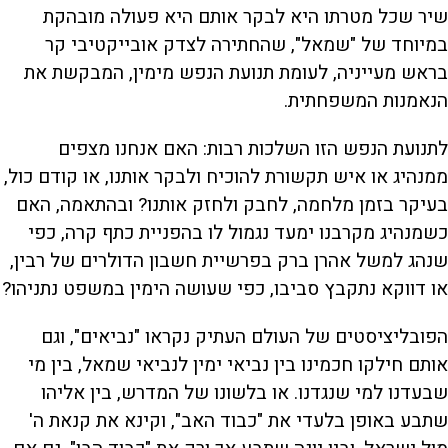
שיר שכל מטרתו היא לבקר אותם היא פעולה מובהקת
במיוחד של "שמאל", שהחתירה לצדק אובייקטיבי קר
בראש מעייניה, לעומת תנועת הנפש מימין, המבקשת את
הנאמנות המשפחתית.
לתנועת הנפש הזו השלכות רבות: האם אנחנו מצפים
ממנהיג או איש תקשורת להוכיח ולבקר אותנו, או קודם כול,
בעיקר בזמן מלחמה, לחבק ולחזק אותנו? ובהתאמה, האם
כשמנהיג מקרבנו ימעד נגמול לו בהפניית כתף קרה, כפי
שנהג למשל אהרן ברק בפרשיית חשבון הדולרים של רבין,
או דווקא נתקבץ סביבו, כפי שעושה הימין במשפט נתניהו?
הפובליציסטים של העולם העתיק נקראו "נביאים", וגם
אותם חילקו חכמינו בין נביאי ימין לנביאי שמאל, בין מי
שבעדנו למי שנגדנו. או בלשונו של המדרש, בין אליהו
שתבע באופן בלעדי את "כבוד האב", וקינא את קנאת ה'