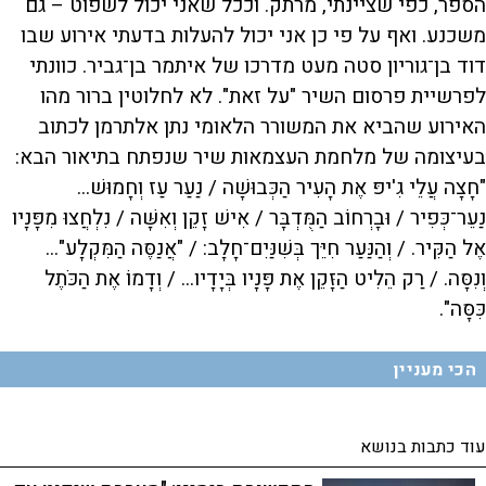
הספר, כפי שציינתי, מרתק. וככל שאני יכול לשפוט – גם
משכנע. ואף על פי כן אני יכול להעלות בדעתי אירוע שבו
דוד בן־גוריון סטה מעט מדרכו של איתמר בן־גביר. כוונתי
לפרשיית פרסום השיר "על זאת". לא לחלוטין ברור מהו
האירוע שהביא את המשורר הלאומי נתן אלתרמן לכתוב
בעיצומה של מלחמת העצמאות שיר שנפתח בתיאור הבא:
"חָצָה עֲלֵי גִ'יפּ אֶת הָעִיר הַכְּבוּשָׁה / נַעַר עַז וְחָמוּשׁ...
נַעֵר־כְּפִיר / וּבָרְחוֹב הַמֻּדְבָּר / אִישׁ זָקֵן וְאִשָּׁה / נִלְחֲצוּ מִפָּנָיו
אֶל הַקִּיר. / וְהַנַּעַר חִיֵּך בְּשִׁנַּיִם־חָלָב: / "אֲנַסֶּה הַמִּקְלָע"...
וְנִסָּה. / רַק הֵלִיט הַזָּקֵן אֶת פָּנָיו בְּיָדָיו... / וְדָמוֹ אֶת הַכֹּתֶל
כִּסָּה".
הכי מעניין
עוד כתבות בנושא