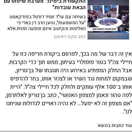
התקשורת בימינו: "מערבת שיפוט עם
הבאת עובדות"
בשיחה עם עו"ד תמיר דורטל בפודקאסט
"על המשמעות", טוען הרב דן בארי כי
האלימות והקיטוב אינם תופעה זמנית אלא
תוצאה של כשל תרבותי עמוק שנמשך
כתב מקור ראשון
עשרות שנים
אין זה דבר של מה בכך, לפרסם ביקורת חריפה כזו על
חיילי צה"ל בטור פופולרי בעיתון, ממש תוך כדי הקרבות.
אבל החלק המפתיע באירוע היה תגובתו של בן־גוריון,
שבמקום למחות נגד השיר או לצנזר אותו, בחר להדפיס
אותו ב־100 אלף עותקים ולחלק לכל חיילי צה"ל. "היית
לפה טהור ונאמן למצפון האנושי", כתב בן־גוריון לאלתרמן,
"אם מצפון זה לא יפעל... לא נהיה ראויים לגדולות שניתנו
לנו".
עוד כתבות בנושא