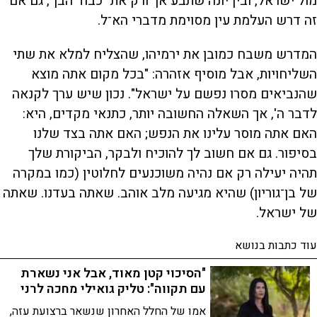
מול ישראל, ובין יונה שתבע אך ורק את "כבוד הבן", גם אם
זה דרש העלמת עין מסוימת מדברי הא־ל.
המדרש משבח כמובן את ירמיהו, שהצליח למלא את שתי
השליחויות, אבל מוסיף אזהרה: "בכל מקום אתה מוצא
שהנביאים מסרו נפשם על ישראל". נכון שיש ערך לקנאה
לדבר ה', אך השאלה החשובה יותר, כתנאי מקדים, היא:
האם אתה מוסר עלינו את הנפש; האם אתה בצד שלנו
בסיפור. גם אם חשוב לך להוכיח ולבקר, הביקורת שלך
תהיה יעילה רק אם נהיה משוכנעים לחלוטין (כמו במקרה
של בן־גוריון) שהיא מגיעה מלב אוהב. שאתה בעדנו. שאתה
של ישראל.
עוד כתבות בנושא
"הסיכוי קטן מאוד, אבל אני נשארת
עם תקווה": טליק גואילי מחכה לרני
אמו של החלל האחרון שנשאר ברצועת עזה,