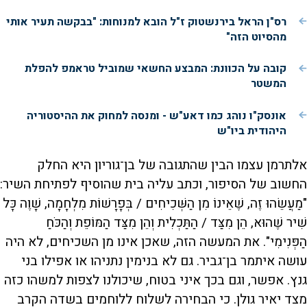
רס"ן הראל בירנשטוק ז"ל הובא למנוחות: "בבקשה תעיר אותי
מהסיוט הזה"
קובה על הכוונת: המבצע החשאי שמוביל טראמפ להפלת
המשטר
אונסק"ו נוהג כמו דאע"ש - ומנסה למחוק את ההיסטוריה
היהודית ביו"ש
אלתרמן עצמו הבין שהתגובה של בן־גוריון היא החלק
החשוב של הסיפור, וכתב עליה בית שהוסיף לפתיחת השיר:
"מַעֲשֵׂהוּ זֶה, שֶׁאֵינוֹ מִן הַשְּׁכִיחִים / בְּפָרָשׁוֹת מִלְחָמָה, שָׁוֶה כָּל
שִׁיר שֶׁהוּא, הֵן מִצַּד / הַתַּכְלִית וְהֵן מִצַּד הַמּוֹפֵת וְהַכֹּחַ
הַפְּנִימִי". את המעשה הזה, שאכן אינו מן השכיחים, לא היה
עושה איתמר בן־גביר. גם לא בנימין נתניהו או אפילו בני
גנץ. אפשר, וגם בכך איני בטוח, שיכולנו לצפות למשהו כזה
מצד יאיר גולן. כי הבחירה לשלוח ללוחמים בשדה הקרב