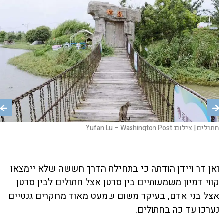
חתול. |
חתולים |
חתולים |
צילום:
צילום:
צילום:
שאטרסטוק
Yufan Lu – Washington Post
Yufan Lu – Washington Post
מדידת חום בכניסה לבית קפה לחתולים בתאילנד, 2020. |
צילום:
AFP
ואן דר ויידן הודתה כי בתחילת הדרך חששה שלא יימצאו
קווי דמיון משמעותיים בין סרטן אצל חתולים לבין סרטן
אצל בני אדם, בעיקר משום שמעט מאוד מחקרים גנטיים
נערכו עד כה בחתולים.