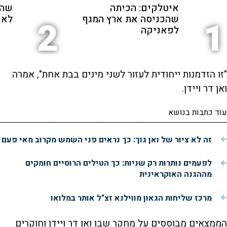
איטלקים: הכיתה
שהת
שהכניסה את ארץ המגף
לאנ
2
1
לפאניקה
"זו הזדמנות ייחודית לעזור לשני מינים בבת אחת", אמרה
ואן דר ויידן.
עוד כתבות בנושא
זה לא ציור של ואן גוך: כך נראים פני השמש מקרוב מאי פעם
לפעמים נותרות רק שניות: כך הטילים הרוסיים חומקים
מההגנה האוקראינית
מרכז שליחות הגאון מווילנא זצ"ל אותר במלואו
הממצאים מבוססים על מחקר שבו ואן דר ויידן וחוקרים