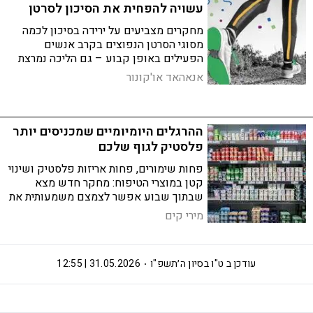
עשויה להפחית את הסיכון לסרטן
מחקרים מצביעים על ירידה בסיכון לכמה
מסוגי הסרטן הנפוצים בקרב אנשים
הפעילים באופן קבוע – גם הליכה נמרצת
נחשבת
אנאהאד או'קונור
ההרגלים היומיומיים שמכניסים יותר
פלסטיק לגוף שלכם
פחות שימורים, פחות אריזות פלסטיק ושינוי
קטן במוצרי הטיפוח: מחקר חדש מצא
שבתוך שבוע אפשר לצמצם משמעותית את
החשיפה לחלק מהכימיקלים שנמצאים
מירי קים
בגוף
עודכן ב
ט"ו בסיון ה׳תשפ"ו
31.05.2026 | 12:55