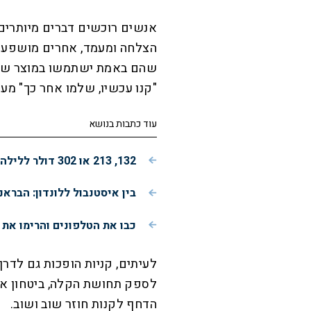
אנשים רוכשים דברים מיותרים 
הצלחה ומעמד, אחרים מושפעים
שהם באמת ישתמשו במוצר שקנו
"קנו עכשיו, שלמו אחר כך" מע
עוד כתבות בנושא
132, 213 או 302 דולר ללילה: איזה מלון בברצלונה נותן הכי הרבה תמורה?
בין איסטנבול ללונדון: הבראנ
כבו את הטלפונים והרימו את
לעיתים, קניות הופכות גם לדר
לספק תחושת הקלה, ביטחון או ה
הדחף לקנות חוזר שוב ושוב.