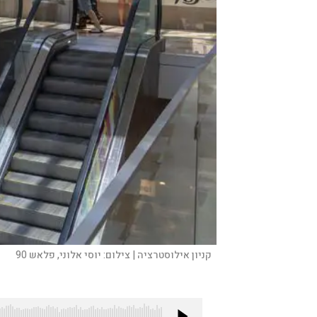
קניון אילוסטרציה |
צילום:
יוסי אלוני, פלאש 90