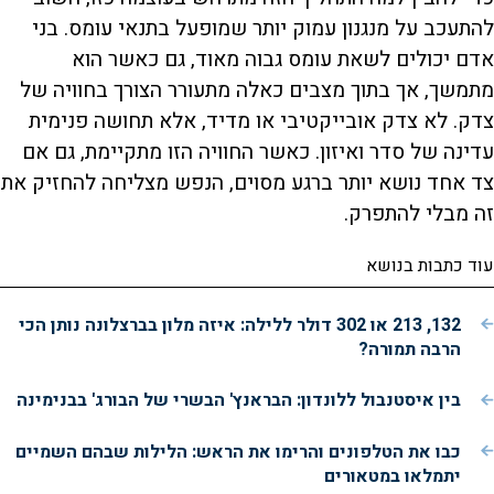
להתעכב על מנגנון עמוק יותר שמופעל בתנאי עומס. בני
אדם יכולים לשאת עומס גבוה מאוד, גם כאשר הוא
מתמשך, אך בתוך מצבים כאלה מתעורר הצורך בחוויה של
צדק. לא צדק אובייקטיבי או מדיד, אלא תחושה פנימית
עדינה של סדר ואיזון. כאשר החוויה הזו מתקיימת, גם אם
צד אחד נושא יותר ברגע מסוים, הנפש מצליחה להחזיק את
זה מבלי להתפרק.
עוד כתבות בנושא
132, 213 או 302 דולר ללילה: איזה מלון בברצלונה נותן הכי
הרבה תמורה?
בין איסטנבול ללונדון: הבראנץ' הבשרי של הבורג' בבנימינה
כבו את הטלפונים והרימו את הראש: הלילות שבהם השמיים
יתמלאו במטאורים