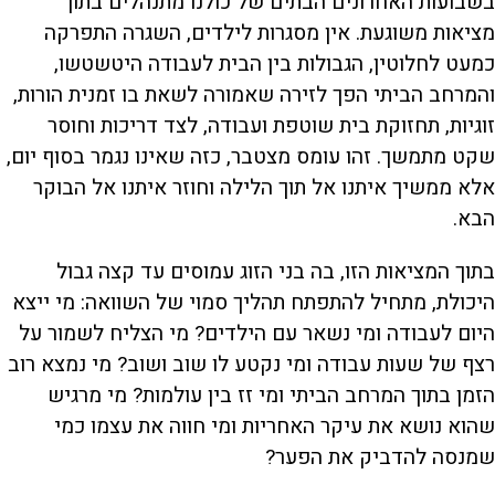
בשבועות האחרונים הבתים של כולנו מתנהלים בתוך
מציאות משוגעת. אין מסגרות לילדים, השגרה התפרקה
כמעט לחלוטין, הגבולות בין הבית לעבודה היטשטשו,
והמרחב הביתי הפך לזירה שאמורה לשאת בו זמנית הורות,
זוגיות, תחזוקת בית שוטפת ועבודה, לצד דריכות וחוסר
שקט מתמשך. זהו עומס מצטבר, כזה שאינו נגמר בסוף יום,
אלא ממשיך איתנו אל תוך הלילה וחוזר איתנו אל הבוקר
הבא.
בתוך המציאות הזו, בה בני הזוג עמוסים עד קצה גבול
היכולת, מתחיל להתפתח תהליך סמוי של השוואה: מי ייצא
היום לעבודה ומי נשאר עם הילדים? מי הצליח לשמור על
רצף של שעות עבודה ומי נקטע לו שוב ושוב? מי נמצא רוב
הזמן בתוך המרחב הביתי ומי זז בין עולמות? מי מרגיש
שהוא נושא את עיקר האחריות ומי חווה את עצמו כמי
שמנסה להדביק את הפער?