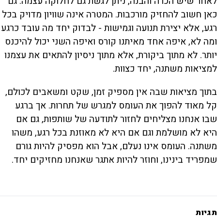
לאחר שיש הכרה והבנה, ניתן לגשת גם לחלוקה עצמה. גם
כאן חשוב להחזיק מורכבות. המטרה אינה שוויון מדויק בכל
רגע, אלא יצירת תנועה וגמישות - לבדוק יחד מה עובד כרגע
ומה לא, איפה אחד מאיתנו קורס ואיפה השני יכול להיכנס
יותר. לא מתוך ביקורת, אלא מתוך ניסיון להתאים את עצמנו
למציאות משתנה, יחד כצוות.
בתוך מציאות שבה אין מספיק זמן, שקט ומשאבים לכולם,
קל מאוד להפוך את העומס למגרש של תחרות. אך ברגע
שבו אנחנו מצליחים לחזור לתודעה של שותפות, גם אם
היא לא מושלמת וגם אם היא לא מאוזנת בכל רגע, משהו
משתנה. העומס אינו נעלם, אבל הוא מפסיק להיות גורם
שמפריד בינינו, וחוזר להיות אתגר שאנחנו מחזיקים יחד.
תגיות