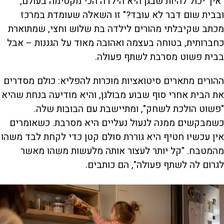
"איך יכול להיות שבגן היא הילדה הכי מקסימה בעולם,
ובבית שום דבר לא עובד?" זו השאלה שעומדת במרכז
מכתב שקיבלתי מהורים לילדה בת שלוש וחצי, שמתוארת
כחברותית, בטוחה בעצמה ואהובה מאוד על הגננות – אבל
בבית פשוט מסרבת לשתף פעולה.
ההורים מתארים סיטואציות מוכרות להפליא: כולם מסדרים
את הבית אחרי סוף שבוע מבולגן, והיא מודיעה בנחת שהיא
"פשוט הולכת לשחק", ומתיישבת עם הבובות שלה.
כשמבקשים ממנה לנעול נעליים היא מסרבת. כשאומרים
אין עכשיו חטיף היא גוררת סולם קטן כדי לקחת לבד משהו
מהמטבח. "קל יותר לעצור אותה מלעשות משהו מאשר
לגרום לה לשתף פעולה", הם כותבים.